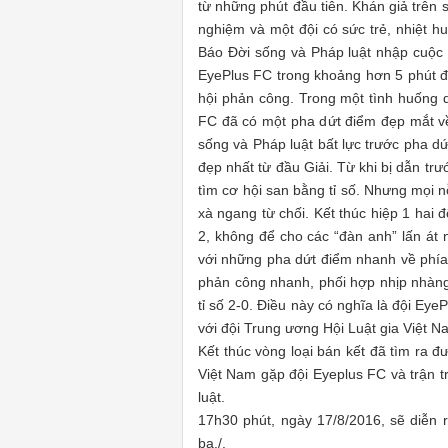
từ những phút đầu tiên. Khán giả trên 
nghiệm và một đội có sức trẻ, nhiệt 
Báo Đời sống và Pháp luật nhập cuộc
EyePlus FC trong khoảng hơn 5 phút đ
hội phản công. Trong một tình huống d
FC đã có một pha dứt điểm đẹp mắt v
sống và Pháp luật bất lực trước pha d
đẹp nhất từ đầu Giải. Từ khi bị dẫn tr
tìm cơ hội san bằng tỉ số. Nhưng mọi n
xà ngang từ chối. Kết thúc hiệp 1 hai đ
2, không để cho các “đàn anh” lấn át 
với những pha dứt điểm nhanh về phía
phản công nhanh, phối hợp nhịp nhàng,
tỉ số 2-0. Điều này có nghĩa là đội Eye
với đội Trung ương Hội Luật gia Việt N
Kết thúc vòng loại bán kết đã tìm ra đ
Việt Nam gặp đội Eyeplus FC và trận t
luật.
17h30 phút, ngày 17/8/2016, sẽ diễn r
ba./.