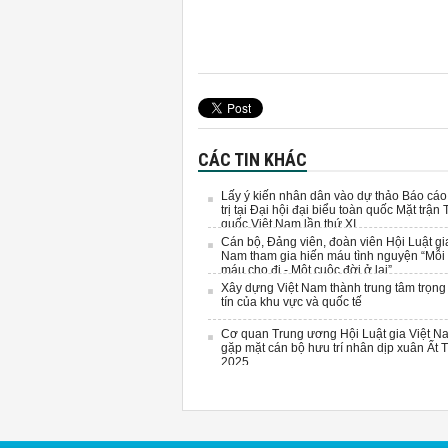
CÁC TIN KHÁC
Lấy ý kiến nhân dân vào dự thảo Báo cáo
trị tại Đại hội đại biểu toàn quốc Mặt trận 
quốc Việt Nam lần thứ XI
Cán bộ, Đảng viên, đoàn viên Hội Luật gi
Nam tham gia hiến máu tình nguyện “Mỗi 
máu cho đi - Một cuộc đời ở lại”
Xây dựng Việt Nam thành trung tâm trọng 
tín của khu vực và quốc tế
Cơ quan Trung ương Hội Luật gia Việt N
gặp mặt cán bộ hưu trí nhân dịp xuân Ất T
2025