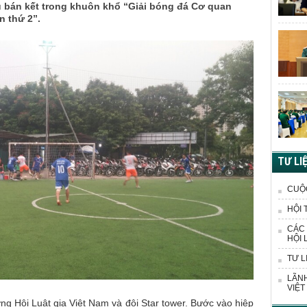
ấu bán kết trong khuôn khổ “Giải bóng đá Cơ quan
n thứ 2”.
TƯ LI
CUỘ
HỘI 
CÁC 
HỘI 
TƯ L
LÃNH
VIỆT
ơng Hội Luật gia Việt Nam và đội Star tower. Bước vào hiệp