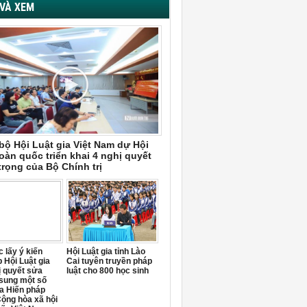
VÀ XEM
bộ Hội Luật gia Việt Nam dự Hội
oàn quốc triển khai 4 nghị quyết
trọng của Bộ Chính trị
 lấy ý kiến
Hội Luật gia tỉnh Lào
 Hội Luật gia
Cai tuyên truyền pháp
ị quyết sửa
luật cho 800 học sinh
 sung một số
a Hiến pháp
ộng hòa xã hội