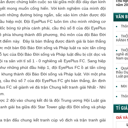
chủ ng
sân được chứng kiến cuộc so tài giữa một đội dày dạn kinh
năm 20
huyết mong muốn cống hiến. Với kinh nghiệm của mình đội
 với những đường bóng ngắn, sắc xảo kìm chân được đội
VĂN 
ầu hiệp một. Đội EyePlus FC luôn tìm cho mình những cơ
Thôn
ốc bóng từ phía cánh phải, cầu thủ số 8 của đội EyePlus
ề phía khung thành đối phương, thủ môn của đội Báo Đời
THÔ
HÀNH N
ứt điểm này. Đây là bàn thắng được đánh giá là bàn thắng
ước một bàn Đội Báo Đời sống và Pháp luật ra sức tấn công
THÔN
ỗ lực của Đội Báo Đời sống và Pháp luật đều bị cột dọc và
nghề đấ
Nam quả
ội ra sân với tỉ số 1 - 0 nghiêng về EyePlus FC. Sang hiệp
như những phút đầu hiệp 1, đội EyePlus FC ồ ạt tấn công
Quyế
thầu Dự
 khung thành đội Báo Đời sống và Pháp luật. Với một pha
Luật gi
 cầu thủ số 7 của đội EyePlus FC ghi bàn thắng, ấn định
Mời 
Plus FC sẽ giành vé đá trận Chung kết tranh giải Nhất - Nhì
am.
Thôn
ược 2 đội vào chung kết đó là đội Trung ương Hội Luật gia
ranh giải ba giữa đội Star Tower gặp đội Đời sống và pháp
TỈ GI
GIÁ V
a trận đấu chung kết tranh cúp vô địch và trận tranh giải