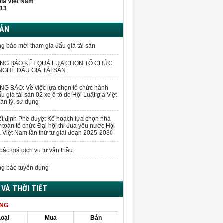
hĩa Việt Nam
13
BẢN
g báo mời tham gia đấu giá tài sản
NG BÁO KẾT QUẢ LỰA CHỌN TỔ CHỨC
GHỀ ĐẤU GIÁ TÀI SẢN
G BÁO: Về việc lựa chọn tổ chức hành
u giá tài sản 02 xe ô tô do Hội Luật gia Việt
n lý, sử dụng
t định Phê duyệt Kế hoạch lựa chọn nhà
 toán tổ chức Đại hội thi đua yêu nước Hội
a Việt Nam lần thứ tư giai đoạn 2025-2030
báo giá dịch vụ tư vấn thầu
g báo tuyển dụng
Á VÀ THỜI TIẾT
ÀNG
Loại
Mua
Bán