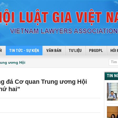
I
TIN TỨC - SỰ KIỆN
VĂN BẢN
TƯ LIỆU
PBGDPL
HỎI 
rung ương Hội
TIN N
ng đá Cơ quan Trung ương Hội
thứ hai”