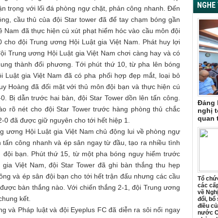
NGHE 
hận trọng với lối đá phòng ngự chặt, phản công nhanh. Đến
ông, cầu thủ của đội Star tower đã để tay chạm bóng gần
ê Nam đã thực hiện cú xút phạt hiểm hóc vào cầu môn đội
0 cho đội Trung ương Hội Luật gia Việt Nam. Phát huy lợi
đội Trung ương Hội Luật gia Việt Nam chơi càng hay và có
ung thành đối phương. Tới phút thứ 10, từ pha lên bóng
i Luật gia Việt Nam đã có pha phối hợp đẹp mắt, loại bỏ
uy Hoàng đã đối mặt với thủ môn đội bạn và thực hiện cú
0. Bị dẫn trước hai bàn, đội Star Tower dồn lên tấn công.
Đảng 
ào rõ nét cho đội Star Tower trước hàng phòng thủ chắc
nghị t
quan 
2-0 đã được giữ nguyên cho tới hết hiệp 1.
ng ương Hội Luật gia Việt Nam chủ động lui về phòng ngự
n tấn công nhanh và ép sân ngay từ đầu, tạo ra nhiều tình
 đội bạn. Phút thứ 15, từ một pha bóng nguy hiểm trước
 gia Việt Nam, đội Star Tower đã ghi bàn thắng thu hẹp
công và ép sân đội bạn cho tới hết trận đấu nhưng các cầu
Tổ chức
các cấp
 được bàn thắng nào. Với chiến thắng 2-1, đội Trung ương
về Ngh
chung kết.
đổi, bổ
điều củ
ng và Pháp luật và đội Eyeplus FC đã diễn ra sôi nổi ngay
nước C