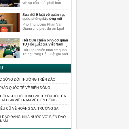
làm vì lợi ích chung
trường AI.
với sự cần thiết phải ban
hành luật sửa đổi, bổ sung
một số điều của Luật Trách
Sửa đổi 9 luật về quân sự,
nhiệm bồi thường của Nhà
quốc phòng đáp ứng mô
nước.
hình chính quyền 2 cấp
Phó Thủ tướng Phan Văn
Giang cho biết, dự án Luật
sửa đổi, bổ sung một số điều
của 9 luật về quân sự, quốc
Hội Cựu chiến binh cơ quan
phòng sửa đổi các quy định
TƯ Hội Luật gia Việt Nam
liên quan đến sắp xếp tổ
quán triệt Nghị quyết Đại hội
chức bộ máy và xử lý các vấn
Hội Cựu chiến binh cơ quan
VIII
đề cấp bách phát sinh trong
Trung ương Hội Luật gia Việt
thực tiễn.
Nam đã cử đoàn cán bộ
tham dự Hội nghị tập huấn
triển khai thực hiện Nghị
ỆU
quyết Đại hội Hội Cựu chiến
binh Việt Nam lần thứ VIII,
nhiệm kỳ 2026-2031.
C SỐNG ĐỜI THƯỜNG TRÊN ĐẢO
THẢO QUỐC TẾ VỀ BIỂN ĐÔNG
HỘI NGHỊ, HỘI THẢO VÀ TUYÊN BỐ CỦA
LUẬT GIA VIỆT NAM VỀ BIỂN ĐÔNG.
IỆU CŨ VỀ HOÀNG SA, TRƯỜNG SA
 ĐẠO ĐẢNG, NHÀ NƯỚC VỚI BIỂN ĐẢO
 NAM