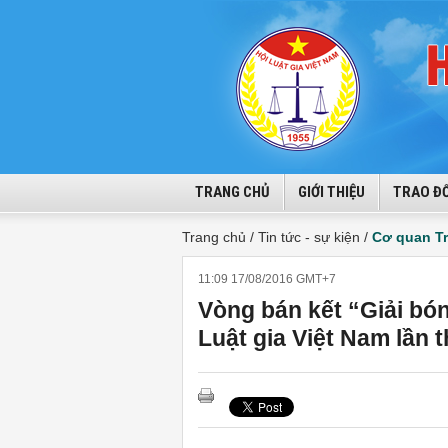
TRANG CHỦ
GIỚI THIỆU
TRAO ĐỔ
Trang chủ /
Tin tức - sự kiện /
Cơ quan T
11:09 17/08/2016 GMT+7
Vòng bán kết “Giải bó
Luật gia Việt Nam lần 