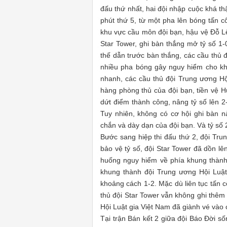
đấu thứ nhất, hai đội nhập cuộc khá t
phút thứ 5, từ một pha lên bóng tấn c
khu vực cầu môn đội bạn, hậu vệ Đỗ L
Star Tower, ghi bàn thắng mở tỷ số 1-
thế dẫn trước bàn thắng, các cầu thủ 
nhiều pha bóng gây nguy hiểm cho kh
nhanh, các cầu thủ đội Trung ương Hộ
hàng phòng thủ của đội bạn, tiền vệ H
dứt điểm thành công, nâng tỷ số lên 2-
Tuy nhiên, không có cơ hội ghi bàn n
chắn và dày dạn của đội bạn. Và tỷ số 
Bước sang hiệp thi đấu thứ 2, đội Tru
bảo vệ tỷ số, đội Star Tower đã dồn lê
huống nguy hiểm về phía khung thành
khung thành đội Trung ương Hội Luật
khoảng cách 1-2. Mặc dù liên tục tấn 
thủ đội Star Tower vẫn không ghi thêm
Hội Luật gia Việt Nam đã giành vé vào 
Tại trận Bán kết 2 giữa đội Báo Đời số