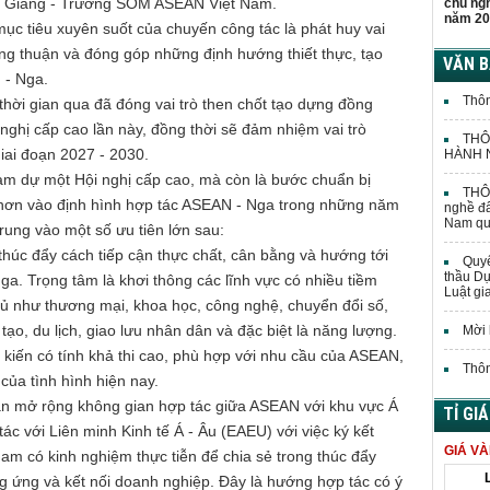
g Giang - Trưởng SOM ASEAN Việt Nam.
chủ ng
năm 20
c tiêu xuyên suốt của chuyến công tác là phát huy vai
ồng thuận và đóng góp những định hướng thiết thực, tạo
VĂN 
 - Nga.
Thôn
thời gian qua đã đóng vai trò then chốt tạo dựng đồng
nghị cấp cao lần này, đồng thời sẽ đảm nhiệm vai trò
THÔ
iai đoạn 2027 - 2030.
HÀNH N
ham dự một Hội nghị cấp cao, mà còn là bước chuẩn bị
THÔN
hơn vào định hình hợp tác ASEAN - Nga trong những năm
nghề đấ
Nam quả
trung vào một số ưu tiên lớn sau:
thúc đẩy cách tiếp cận thực chất, cân bằng và hướng tới
Quyế
thầu Dự
ga. Trọng tâm là khơi thông các lĩnh vực có nhiều tiềm
Luật gi
ủ như thương mại, khoa học, công nghệ, chuyển đổi số,
 tạo, du lịch, giao lưu nhân dân và đặc biệt là năng lượng.
Mời 
kiến có tính khả thi cao, phù hợp với nhu cầu của ASEAN,
Thôn
ủa tình hình hiện nay.
 mở rộng không gian hợp tác giữa ASEAN với khu vực Á
TỈ GI
ác với Liên minh Kinh tế Á - Âu (EAEU) với việc ký kết
GIÁ V
m có kinh nghiệm thực tiễn để chia sẻ trong thúc đẩy
ung ứng và kết nối doanh nghiệp. Đây là hướng hợp tác có ý