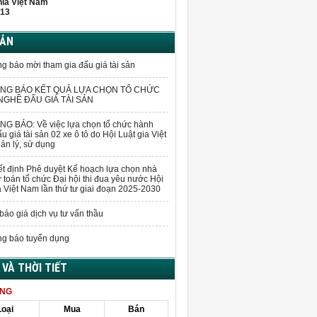
hĩa Việt Nam
13
BẢN
g báo mời tham gia đấu giá tài sản
NG BÁO KẾT QUẢ LỰA CHỌN TỔ CHỨC
GHỀ ĐẤU GIÁ TÀI SẢN
G BÁO: Về việc lựa chọn tổ chức hành
u giá tài sản 02 xe ô tô do Hội Luật gia Việt
n lý, sử dụng
t định Phê duyệt Kế hoạch lựa chọn nhà
 toán tổ chức Đại hội thi đua yêu nước Hội
a Việt Nam lần thứ tư giai đoạn 2025-2030
báo giá dịch vụ tư vấn thầu
g báo tuyển dụng
Á VÀ THỜI TIẾT
ÀNG
Loại
Mua
Bán