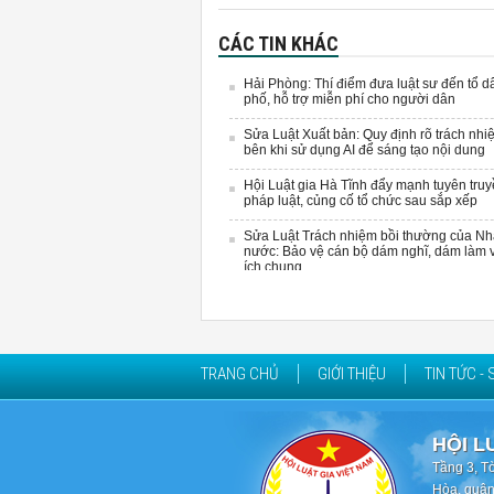
CÁC TIN KHÁC
Hải Phòng: Thí điểm đưa luật sư đến tổ d
phố, hỗ trợ miễn phí cho người dân
Sửa Luật Xuất bản: Quy định rõ trách nhi
bên khi sử dụng AI để sáng tạo nội dung
Hội Luật gia Hà Tĩnh đẩy mạnh tuyên tru
pháp luật, củng cố tổ chức sau sắp xếp
Sửa Luật Trách nhiệm bồi thường của N
nước: Bảo vệ cán bộ dám nghĩ, dám làm vì
ích chung
TRANG CHỦ
GIỚI THIỆU
TIN TỨC - 
HỘI L
Tầng 3, T
Hòa, quận