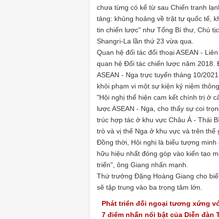
chưa từng có kể từ sau Chiến tranh lạ
tảng: khủng hoảng về trật tự quốc tế, 
tin chiến lược" như Tổng Bí thư, Chủ tị
Shangri-La lần thứ 23 vừa qua.
Quan hệ đối tác đối thoại ASEAN - Liê
quan hệ Đối tác chiến lược năm 2018. 
ASEAN - Nga trực tuyến tháng 10/2021, 
khỏi phạm vi một sự kiện kỷ niệm thôn
"Hội nghị thể hiện cam kết chính trị ở 
lược ASEAN - Nga, cho thấy sự coi trọn
trúc hợp tác ở khu vực Châu Á - Thái 
trò và vị thế Nga ở khu vực và trên thế 
Đồng thời, Hội nghị là biểu tượng minh
hữu hiệu nhất đóng góp vào kiến tạo mô
triển", ông Giang nhấn mạnh.
Thứ trưởng Đặng Hoàng Giang cho biế
sẽ tập trung vào ba trọng tâm lớn.
Phát triển đối ngoại tương xứng vớ
7 điểm nhấn nổi bật của Diễn đàn