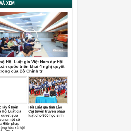
VÀ XEM
bộ Hội Luật gia Việt Nam dự Hội
oàn quốc triển khai 4 nghị quyết
trọng của Bộ Chính trị
 lấy ý kiến
Hội Luật gia tỉnh Lào
 Hội Luật gia
Cai tuyên truyền pháp
ị quyết sửa
luật cho 800 học sinh
 sung một số
a Hiến pháp
ộng hòa xã hội