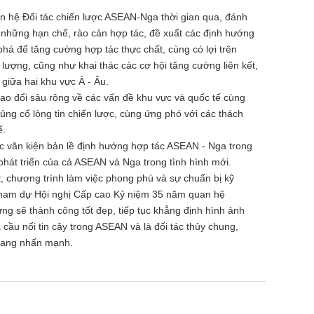
an hệ Đối tác chiến lược ASEAN-Nga thời gian qua, đánh
 những hạn chế, rào cản hợp tác, đề xuất các định hướng
phá để tăng cường hợp tác thực chất, cùng có lợi trên
g lượng, cũng như khai thác các cơ hội tăng cường liên kết,
 giữa hai khu vực Á - Âu.
ao đổi sâu rộng về các vấn đề khu vực và quốc tế cùng
ng cố lòng tin chiến lược, cùng ứng phó với các thách
ế.
ác văn kiện bản lề định hướng hợp tác ASEAN - Nga trong
 phát triển của cả ASEAN và Nga trong tình hình mới.
ệt, chương trình làm việc phong phú và sự chuẩn bị kỹ
tham dự Hội nghị Cấp cao Kỷ niệm 35 năm quan hệ
 sẽ thành công tốt đẹp, tiếp tục khẳng định hình ảnh
 cầu nối tin cậy trong ASEAN và là đối tác thủy chung,
Giang nhấn mạnh.