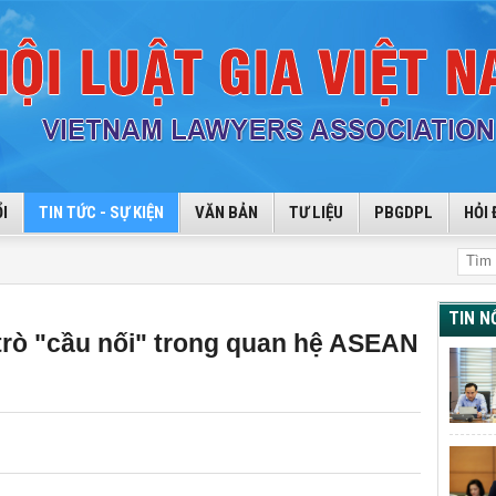
I
TIN TỨC - SỰ KIỆN
VĂN BẢN
TƯ LIỆU
PBGDPL
HỎI 
TIN N
 trò "cầu nối" trong quan hệ ASEAN