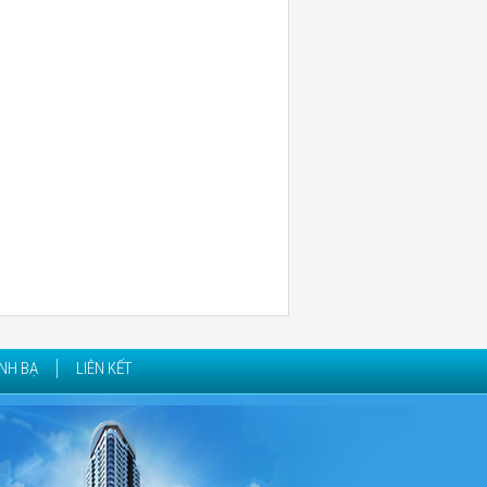
NH BẠ
LIÊN KẾT