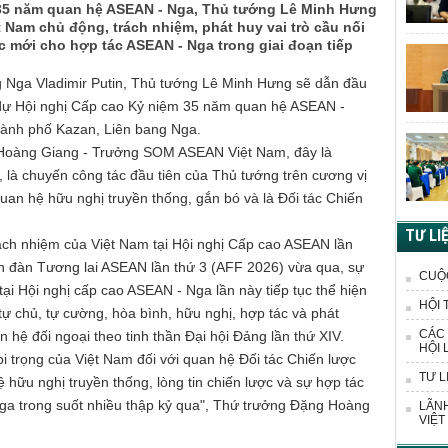
35 năm quan hệ ASEAN - Nga, Thủ tướng Lê Minh Hưng
t Nam chủ động, trách nhiệm, phát huy vai trò cầu nối
c mới cho hợp tác ASEAN - Nga trong giai đoạn tiếp
g Nga Vladimir Putin, Thủ tướng Lê Minh Hưng sẽ dẫn đầu
dự Hội nghị Cấp cao Kỷ niệm 35 năm quan hệ ASEAN -
thành phố Kazan, Liên bang Nga.
Hoàng Giang - Trưởng SOM ASEAN Việt Nam, đây là
t, là chuyến công tác đầu tiên của
Thủ tướng
trên cương vị
quan hệ hữu nghị truyền thống, gắn bó và là Đối tác Chiến
TƯ LI
ách nhiệm của Việt Nam tại Hội nghị Cấp cao ASEAN lần
ễn đàn Tương lai ASEAN lần thứ 3 (AFF 2026) vừa qua, sự
CUỘ
i Hội nghị cấp cao ASEAN - Nga lần này tiếp tục thể hiện
HỘI 
tự chủ, tự cường, hòa bình, hữu nghị, hợp tác và phát
CÁC 
 hệ đối ngoại theo tinh thần Đại hội Đảng lần thứ XIV.
HỘI 
oi trọng của Việt Nam đối với quan hệ Đối tác Chiến lược
TƯ L
hữu nghị truyền thống, lòng tin chiến lược và sự hợp tác
ga trong suốt nhiều thập kỷ qua", Thứ trưởng Đặng Hoàng
LÃNH
VIỆT