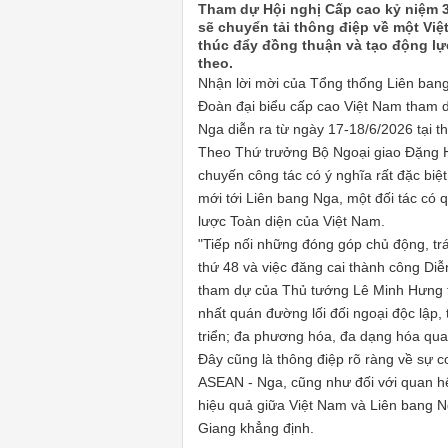
Tham dự Hội nghị Cấp cao kỷ niệm 
sẽ chuyển tải thông điệp về một Việ
thúc đẩy đồng thuận và tạo động lự
theo.
Nhận lời mời của Tổng thống Liên ban
Đoàn đại biểu cấp cao Việt Nam tham 
Nga diễn ra từ ngày 17-18/6/2026 tại 
Theo Thứ trưởng Bộ Ngoại giao Đặng 
chuyến công tác có ý nghĩa rất đặc biệ
mới tới Liên bang Nga, một đối tác có 
lược Toàn diện của Việt Nam.
"Tiếp nối những đóng góp chủ động, tr
thứ 48 và việc đăng cai thành công Di
tham dự của
Thủ tướng
Lê Minh Hưng tạ
nhất quán đường lối đối ngoại độc lập, 
triển; đa phương hóa, đa dạng hóa quan
Đây cũng là thông điệp rõ ràng về sự c
ASEAN - Nga, cũng như đối với quan hệ 
hiệu quả giữa Việt Nam và Liên bang N
Giang khẳng định.