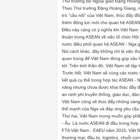
Thứ trưởng Bộ Ngoại giao Đặng Hoàn
Theo Thứ trưởng Đặng Hoàng Giang, mụ
trò "cầu nối" của Việt Nam, thúc đẩy đ
thêm động lực mới cho quan hệ ASEAN
Điều này càng có ý nghĩa khi Việt Nam 
thuận trong ASEAN về việc tổ chức Hội 
nước điều phối quan hệ ASEAN - Nga g
Nói cách khác, đây không chỉ là việc t
quan trọng để Việt Nam đóng góp sâu 
tới. Trên tinh thần đó, Việt Nam sẽ tập 
Trước hết
, Việt Nam sẽ cùng các nước 
kết quả cụ thể trong hợp tác ASEAN - N
năng nhưng chưa được khai thác đầy đ
an ninh phi truyền thống, giáo dục, đào
Việt Nam cũng sẽ thúc đẩy những sáng 
thế mạnh của Nga và đáp ứng yêu cầu c
Thứ hai
,
Việt Nam mong muốn góp phần
- Âu. Là nước ASEAN đi đầu trong hợp t
FTA Việt Nam - EAEU năm 2015, Việt Na
thương mại, đầu tư, logistics, chuỗi c