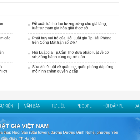
ân
Đề xuất trả thù lao tương xứng cho già làng,
luật sư tham gia hòa giải ở cơ sở
ệm các
Phát huy vai trò của Hội Luật gia Tp.Hải Phòng
trên Cổng Mặt trận số 24/7
yền
Hội Luật gia Tp.Cần Thơ đưa pháp luật về cơ
sở, đồng hành cùng người dân
hà
Sửa đổi 9 luật về quân sự, quốc phòng đáp ứng
 lợi
mô hình chính quyền 2 cấp
SỰ KIỆN
VĂN BẢN
TƯ LIỆU
PBGDPL
HỎI ĐÁP PL
DA
UẬT GIA VIỆT NAM
òa tháp Ngôi Sao (Star tower), đường Dương Đình Nghệ, phường Yên
 Cầu Giấy, TP Hà Nội.