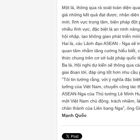
Một là
, thông qua rà soát toàn diện qu
giá những kết quả đạt được, nhận diện
mới, lĩnh vực trọng tâm, biện pháp đột 
nhiều lĩnh vực, đặc biệt là an ninh năn
hội nhập, tạo không gian phát triển mới
Hai là
, các Lãnh đạo ASEAN - Nga sẽ tr
quan tâm nhằm tăng cường hiểu biết, củ
thức chung trên cơ sở luật pháp quốc t
Ba là
, Hội nghị dự kiến sẽ thông qua c
giai đoạn tới, đáp ứng tốt hơn nhu cầu
"Tôi tin tưởng rằng, với ý nghĩa đặc bi
lưỡng của Việt Nam, chuyến công tác 
ASEAN-Nga của Thủ tướng Lê Minh Hưng
một Việt Nam chủ động, trách nhiệm, là
chân thành của Liên bang Nga", ông 
Mạnh Quốc