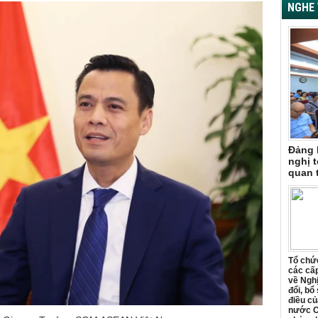
NGHE 
Đảng 
nghị t
quan 
Tổ chức
các cấp
về Ngh
đổi, bổ
điều củ
nước C