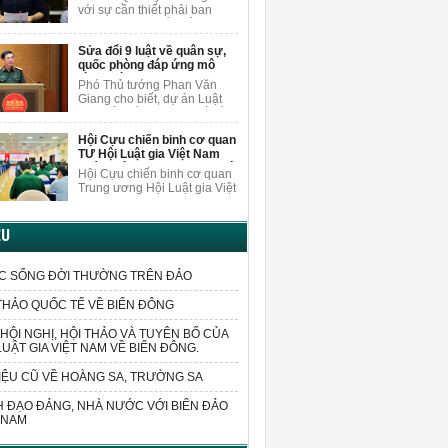
làm vì lợi ích chung
trường AI.
với sự cần thiết phải ban
hành luật sửa đổi, bổ sung
một số điều của Luật Trách
Sửa đổi 9 luật về quân sự,
nhiệm bồi thường của Nhà
quốc phòng đáp ứng mô
nước.
hình chính quyền 2 cấp
Phó Thủ tướng Phan Văn
Giang cho biết, dự án Luật
sửa đổi, bổ sung một số điều
của 9 luật về quân sự, quốc
Hội Cựu chiến binh cơ quan
phòng sửa đổi các quy định
TƯ Hội Luật gia Việt Nam
liên quan đến sắp xếp tổ
quán triệt Nghị quyết Đại hội
chức bộ máy và xử lý các vấn
Hội Cựu chiến binh cơ quan
VIII
đề cấp bách phát sinh trong
Trung ương Hội Luật gia Việt
thực tiễn.
Nam đã cử đoàn cán bộ
tham dự Hội nghị tập huấn
triển khai thực hiện Nghị
ỆU
quyết Đại hội Hội Cựu chiến
binh Việt Nam lần thứ VIII,
nhiệm kỳ 2026-2031.
C SỐNG ĐỜI THƯỜNG TRÊN ĐẢO
THẢO QUỐC TẾ VỀ BIỂN ĐÔNG
HỘI NGHỊ, HỘI THẢO VÀ TUYÊN BỐ CỦA
LUẬT GIA VIỆT NAM VỀ BIỂN ĐÔNG.
IỆU CŨ VỀ HOÀNG SA, TRƯỜNG SA
 ĐẠO ĐẢNG, NHÀ NƯỚC VỚI BIỂN ĐẢO
 NAM