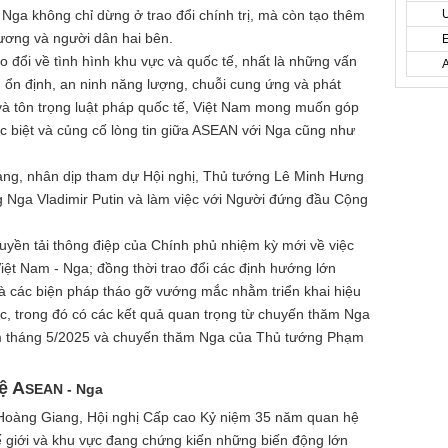
 Nga không chỉ dừng ở trao đổi chính trị, mà còn tạo thêm
hương và người dân hai bên.
o đổi về tình hình khu vực và quốc tế, nhất là những vấn
h, ổn định, an ninh năng lượng, chuỗi cung ứng và phát
ng và tôn trọng luật pháp quốc tế, Việt Nam mong muốn góp
c biệt và củng cố lòng tin giữa ASEAN với Nga cũng như
ng, nhân dịp tham dự Hội nghị,
Thủ tướng
Lê Minh Hưng
g Nga Vladimir Putin và làm việc với Người đứng đầu Cộng
truyền tải thông điệp của Chính phủ nhiệm kỳ mới về việc
Việt Nam - Nga; đồng thời trao đổi các định hướng lớn
và các biện pháp tháo gỡ vướng mắc nhằm triển khai hiệu
c, trong đó có các kết quả quan trọng từ chuyến thăm Nga
m tháng 5/2025 và chuyến thăm Nga của
Thủ tướng
Phạm
ệ A
SEAN - Nga
Hoàng Giang, Hội nghị Cấp cao Kỷ niệm 35 năm quan hệ
ế giới và khu vực đang chứng kiến những biến động lớn