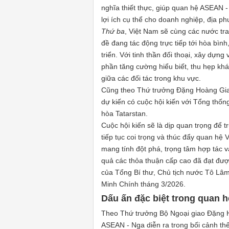
nghĩa thiết thực, giúp quan hệ ASEAN -
lợi ích cụ thể cho doanh nghiệp, địa p
Thứ ba
, Việt Nam sẽ cùng các nước tra
đề đang tác động trực tiếp tới hòa bìn
triển. Với tinh thần đối thoại, xây dự
phần tăng cường hiểu biết, thu hẹp khá
giữa các đối tác trong khu vực.
Cũng theo Thứ trưởng Đặng Hoàng Gia
dự kiến có cuộc hội kiến với Tổng thốn
hòa Tatarstan.
Cuộc hội kiến sẽ là dịp quan trọng để 
tiếp tục coi trọng và thúc đẩy quan hệ 
mang tính đột phá, trọng tâm hợp tác 
quả các thỏa thuận cấp cao đã đạt đượ
của Tổng Bí thư, Chủ tịch nước Tô Lâ
Minh Chính tháng 3/2026.
Dấu ấn đặc biệt trong quan h
Theo Thứ trưởng Bộ Ngoại giao Đặng 
ASEAN - Nga diễn ra trong bối cảnh th