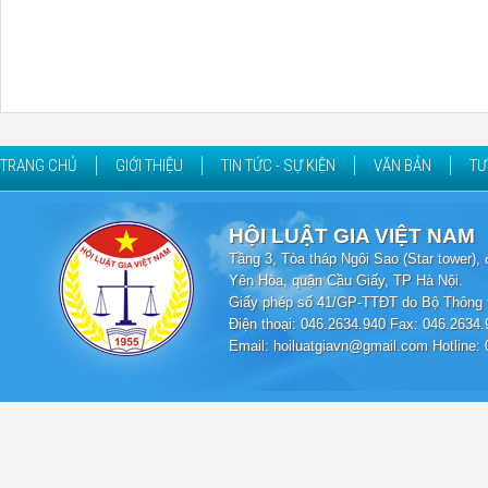
TRANG CHỦ
GIỚI THIỆU
TIN TỨC - SỰ KIỆN
VĂN BẢN
TƯ
HỘI LUẬT GIA VIỆT NAM
Tầng 3, Tòa tháp Ngôi Sao (Star tower
Yên Hòa, quận Cầu Giấy, TP Hà Nội.
Giấy phép số 41/GP-TTĐT do Bộ Thông t
Điện thoại: 046.2634.940 Fax: 046.2634.
Email: hoiluatgiavn@gmail.com Hotline: 