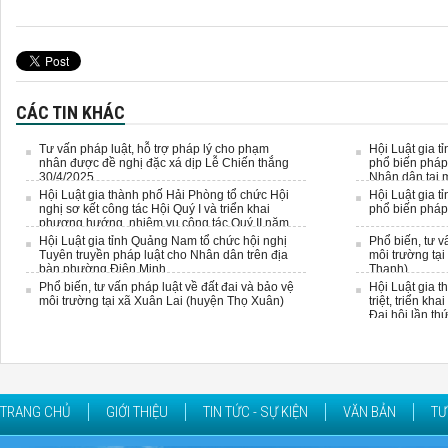
CÁC TIN KHÁC
Tư vấn pháp luật, hỗ trợ pháp lý cho phạm
Hội Luật gia t
nhân được đề nghị đặc xá dịp Lễ Chiến thắng
phổ biến pháp 
30/4/2025
Nhân dân tại m
Hội Luật gia thành phố Hải Phòng tổ chức Hội
Hội Luật gia t
nghị sơ kết công tác Hội Quý I và triển khai
phổ biến pháp
phương hướng, nhiệm vụ công tác Quý II năm
2025
Hội Luật gia tỉnh Quảng Nam tổ chức hội nghị
Phổ biến, tư v
Tuyên truyền pháp luật cho Nhân dân trên địa
môi trường tại
bàn phường Điện Minh.
Thanh)
Phổ biến, tư vấn pháp luật về đất đai và bảo vệ
Hội Luật gia 
môi trường tại xã Xuân Lai (huyện Thọ Xuân)
triệt, triển kh
Đại hội lần th
TRANG CHỦ
GIỚI THIỆU
TIN TỨC - SỰ KIỆN
VĂN BẢN
TƯ