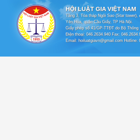
HỘI LUẬT GIA VIỆT NAM
Tầng 3, Tòa tháp Ngôi Sao (Star tower
Yên Hòa, quận Cầu Giấy, TP Hà Nội.
Giấy phép số 41/GP-TTĐT do Bộ Thông t
Điện thoại: 046.2634.940 Fax: 046.2634.
Email: hoiluatgiavn@gmail.com Hotline: 