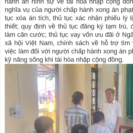
hành án hình sự về tái hòa nhập cộng đồn
nghĩa vụ của người chấp hành xong án phạt 
tục xóa án tích, thủ tục xác nhận phiếu lý 
thiết; quy định về thủ tục đăng ký tạm trú,
làm căn cước; thủ tục vay vốn ưu đãi ở Ng
xã hội Việt Nam, chính sách về hỗ trợ tìm 
việc làm đối với người chấp hành xong án ph
kỹ năng sống khi tái hòa nhập cộng đồng.