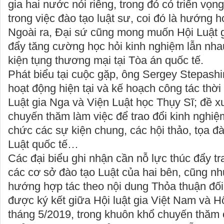
gia hai nước nói riêng, trong đó có triển vọn
trong việc đào tạo luật sư, coi đó là hướng h
Ngoài ra, Đại sứ cũng mong muốn Hội Luật g
đẩy tăng cường học hỏi kinh nghiệm lẫn nha
kiện tụng thương mại tại Tòa án quốc tế.
Phát biểu tại cuộc gặp, ông Sergey Stepashin
hoạt động hiện tại và kế hoạch công tác thời 
Luật gia Nga và Viện Luật học Thụy Sĩ; đề x
chuyến thăm làm việc để trao đổi kinh nghiệ
chức các sự kiện chung, các hội thảo, tọa đ
Luật quốc tế…
Các đại biểu ghi nhận cần nỗ lực thúc đẩy tr
các cơ sở đào tạo Luật của hai bên, cũng như
hướng hợp tác theo nội dung Thỏa thuận đối
được ký kết giữa Hội luật gia Việt Nam và Hộ
tháng 5/2019, trong khuôn khổ chuyến thăm