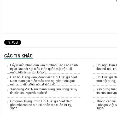
CÁC TIN KHÁC
Lấy ý kiến nhân dân vào dự thảo Báo cáo chính
Hội nghị Ban 
trị tại Đại hội đại biểu toàn quốc Mặt trận Tổ
lần thứ hai, k
quốc Việt Nam lần thứ XI
Cán bộ, Đảng viên, đoàn viên Hội Luật gia Việt
Hội Luật gia t
Nam tham gia hiến máu tình nguyện “Mỗi giọt
mới nội dung,
máu cho đi - Một cuộc đời ở lại”
Xây dựng Việt Nam thành trung tâm trọng tài uy
Xây dựng Việt 
tín của khu vực và quốc tế
tín của khu vự
Cơ quan Trung ương Hội Luật gia Việt Nam
Thông cáo về 
gặp mặt cán bộ hưu trí nhân dịp xuân Ất Tỵ,
Luật gia Việt 
2025
2029