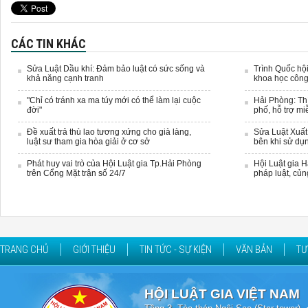
CÁC TIN KHÁC
Sửa Luật Dầu khí: Đảm bảo luật có sức sống và
Trình Quốc hội
khả năng cạnh tranh
khoa học côn
"Chỉ có tránh xa ma túy mới có thể làm lại cuộc
Hải Phòng: Thí
đời"
phố, hỗ trợ m
Đề xuất trả thù lao tương xứng cho già làng,
Sửa Luật Xuất
luật sư tham gia hòa giải ở cơ sở
bên khi sử dụn
Phát huy vai trò của Hội Luật gia Tp.Hải Phòng
Hội Luật gia 
trên Cổng Mặt trận số 24/7
pháp luật, củn
TRANG CHỦ
GIỚI THIỆU
TIN TỨC - SỰ KIỆN
VĂN BẢN
TƯ
HỘI LUẬT GIA VIỆT NAM