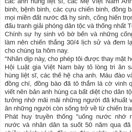
các anh hùng liệt sĩ, các Mẹ Việt Nam An
binh, bệnh binh, các cựu chiến binh, đồng b
mọi miền đất nước đã hy sinh, cống hiến trọ
đấu tranh giải phóng dân tộc và thống nhất 
Chính sự hy sinh vô bờ bến và những cống
làm nên chiến thắng 30/4 lịch sử và đem lạ
cho chúng ta hôm nay.
"Nhân dịp này, cho phép tôi được thay mặt h
Hội Luật gia Việt Nam bày tỏ lòng tri ân 
hùng liệt sĩ, các thế hệ cha anh. Máu đào 
đồng chí, đồng bào đã tô thắm lá cờ vinh 
viết nên bản anh hùng ca bất diệt cho dân t
tưởng nhớ mãi mãi những người đã khuất và 
ân những người còn sống trở về từ chiến tr
Phát huy truyền thống "uống nước nhớ 
nước và nhân dân ta suốt 50 năm qua đã 