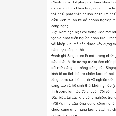
Chính trị về đột phá phát triển khoa h
đã xác định rõ khoa học, công nghệ là 
thể chế, phát triển nguồn nhân lực chấ
điều kiện thuận lợi để doanh nghiệp th
công nghệ.
Việt Nam đặc biệt coi trọng việc mở r
tạo và phát triển nguồn nhân lực. Tro
với khép kín, mà cần được xây dựng trê
năng lực công nghệ.
Đánh giá Singapore là một trong những
đầu châu Á; ấn tượng trước tầm nhìn phá
đổi mới sáng tạo năng động của Singap
kinh tế có tính bổ trợ chiến lược rõ nét.
Singapore có thế mạnh về nghiên cứu và
sáng tạo và hệ sinh thái khởi nghiệp (
thị trường lớn, tốc độ chuyển đổi số 
Đặc biệt, tại các khu công nghiệp, tr
(VSIP), nhu cầu ứng dụng công nghệ tr
chuỗi cung ứng, năng lượng sạch và ch
nghiệp hai nước.