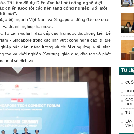
ước Tô Lâm đã dự Diễn đàn kết nối công nghệ Việt
ác chiến lược tới các nền tảng công nghiệp, đổi mới
 hệ mới".
h đạo bộ, ngành Việt Nam và Singapore; đông đảo cơ quan
ứu và doanh nghiệp hai nước.
ước Tô Lâm và lãnh đạo cấp cao hai nước đã chứng kiến Lễ
 Nam - Singapore trong các lĩnh vực: công nghệ cao; trí tuệ
nghiệp bán dẫn, năng lượng và chuỗi cung ứng; y tế, sinh
g tạo và khởi nghiệp (Startup); giáo dục, đào tạo và phát
ơng mại và dịch vụ.
TƯ LI
CUỘ
HỘI 
CÁC 
HỘI 
TƯ L
LÃNH
VIỆT