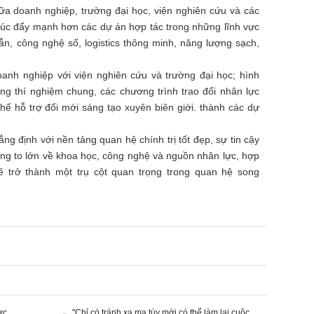
ữa doanh nghiệp, trường đại học, viện nghiên cứu và các
húc đẩy mạnh hơn các dự án hợp tác trong những lĩnh vực
dẫn, công nghệ số, logistics thông minh, năng lượng sạch,
anh nghiệp với viện nghiên cứu và trường đại học; hình
ng thí nghiệm chung, các chương trình trao đổi nhân lực
ế hỗ trợ đổi mới sáng tạo xuyên biên giới. thành các dự
g định với nền tảng quan hệ chính trị tốt đẹp, sự tin cậy
ăng to lớn về khoa học, công nghệ và nguồn nhân lực, hợp
 trở thành một trụ cột quan trọng trong quan hệ song
ực
"Chỉ có tránh xa ma túy mới có thể làm lại cuộc