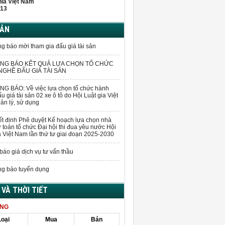
hĩa Việt Nam
13
BẢN
g báo mời tham gia đấu giá tài sản
NG BÁO KẾT QUẢ LỰA CHỌN TỔ CHỨC
GHỀ ĐẤU GIÁ TÀI SẢN
G BÁO: Về việc lựa chọn tổ chức hành
u giá tài sản 02 xe ô tô do Hội Luật gia Việt
n lý, sử dụng
t định Phê duyệt Kế hoạch lựa chọn nhà
 toán tổ chức Đại hội thi đua yêu nước Hội
a Việt Nam lần thứ tư giai đoạn 2025-2030
báo giá dịch vụ tư vấn thầu
g báo tuyển dụng
Á VÀ THỜI TIẾT
ÀNG
Loại
Mua
Bán