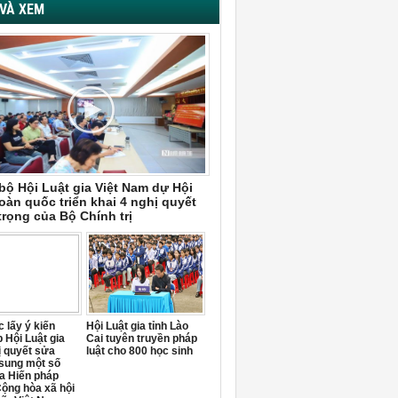
VÀ XEM
bộ Hội Luật gia Việt Nam dự Hội
oàn quốc triển khai 4 nghị quyết
trọng của Bộ Chính trị
 lấy ý kiến
Hội Luật gia tỉnh Lào
 Hội Luật gia
Cai tuyên truyền pháp
ị quyết sửa
luật cho 800 học sinh
 sung một số
a Hiến pháp
ộng hòa xã hội