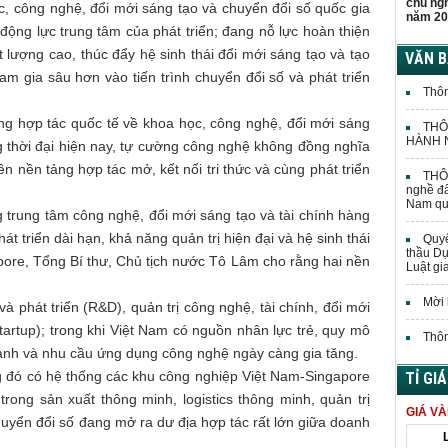
chủ ng
ọc, công nghệ, đổi mới sáng tạo và chuyển đổi số quốc gia
năm 20
động lực trung tâm của phát triển; đang nỗ lực hoàn thiện
t lượng cao, thúc đẩy hệ sinh thái đổi mới sáng tạo và tạo
VĂN 
am gia sâu hơn vào tiến trình chuyển đổi số và phát triển
Thôn
ộng hợp tác quốc tế về khoa học, công nghệ, đổi mới sáng
THÔ
HÀNH N
ng thời đại hiện nay, tự cường công nghệ không đồng nghĩa
n nền tảng hợp tác mở, kết nối tri thức và cùng phát triển
THÔN
nghề đấ
Nam quả
 trung tâm công nghệ, đổi mới sáng tạo và tài chính hàng
t triển dài hạn, khả năng quản trị hiện đại và hệ sinh thái
Quyế
thầu Dự
ore, Tổng Bí thư, Chủ tịch nước Tô Lâm cho rằng hai nền
Luật gi
Mời 
 phát triển (R&D), quản trị công nghệ, tài chính, đổi mới
startup); trong khi Việt Nam có nguồn nhân lực trẻ, quy mô
Thôn
nhanh và nhu cầu ứng dụng công nghệ ngày càng gia tăng.
ong đó có hệ thống các khu công nghiệp Việt Nam-Singapore
TỈ GI
ong sản xuất thông minh, logistics thông minh, quản trị
GIÁ V
uyển đổi số đang mở ra dư địa hợp tác rất lớn giữa doanh