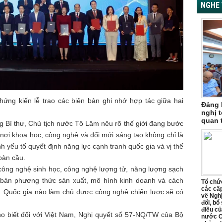
NGHE 
ứng kiến lễ trao các biên bản ghi nhớ hợp tác giữa hai
Đảng 
nghị t
quan 
ng Bí thư, Chủ tịch nước Tô Lâm nêu rõ thế giới đang bước
 nơi khoa học, công nghệ và đổi mới sáng tạo không chỉ là
h yếu tố quyết định năng lực cạnh tranh quốc gia và vị thế
toàn cầu.
, công nghệ sinh học, công nghệ lượng tử, năng lượng sạch
n bản phương thức sản xuất, mô hình kinh doanh và cách
Tổ chức
các cấp
i. Quốc gia nào làm chủ được công nghệ chiến lược sẽ có
về Ngh
đổi, bổ
điều củ
o biết đối với Việt Nam, Nghị quyết số 57-NQ/TW của Bộ
nước C