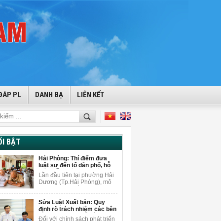
ĐÁP PL
DANH BẠ
LIÊN KẾT
ỔI BẬT
Hải Phòng: Thí điểm đưa
luật sư đến tổ dân phố, hỗ
trợ miễn phí cho người dân
Lần đầu tiên tại phường Hải
Dương (Tp.Hải Phòng), mô
hình tuyên truyền pháp luật
gắn với tư vấn pháp lý miễn
Sửa Luật Xuất bản: Quy
phí được triển khai ngay tại
định rõ trách nhiệm các bên
tổ dân phố để giải đáp
khi sử dụng AI để sáng tạo
vướng mắc pháp lý cho
Đối với chính sách phát triển