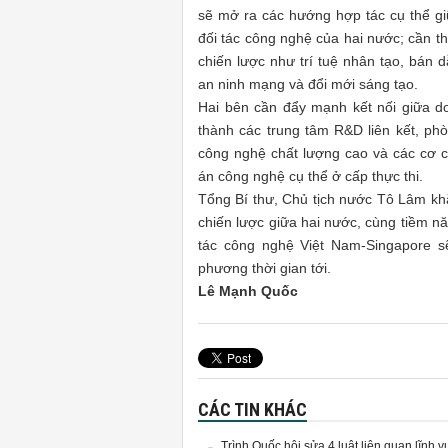
sẽ mở ra các hướng hợp tác cụ thể gi
đối tác công nghệ của hai nước; cần t
chiến lược như trí tuệ nhân tạo, bán 
an ninh mạng và đổi mới sáng tạo.
Hai bên cần đẩy mạnh kết nối giữa do
thành các trung tâm R&D liên kết, phò
công nghệ chất lượng cao và các cơ ch
án công nghệ cụ thể ở cấp thực thi.
Tổng Bí thư, Chủ tịch nước Tô Lâm khẳn
chiến lược giữa hai nước, cùng tiềm n
tác công nghệ Việt Nam-Singapore sẽ
phương thời gian tới.
Lê Mạnh Quốc
CÁC TIN KHÁC
Trình Quốc hội sửa 4 luật liên quan lĩnh v