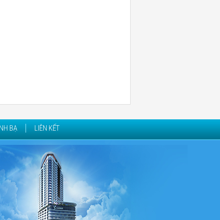
NH BẠ
LIÊN KẾT