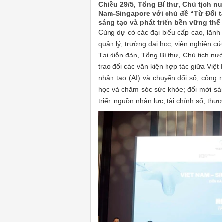
Chiều 29/5, Tổng Bí thư, Chủ tịch n
Nam-Singapore với chủ đề “Từ Đối t
sáng tạo và phát triển bền vững thế
Cùng dự có các đại biểu cấp cao, lãn
quản lý, trường đại học, viện nghiên c
Tại diễn đàn, Tổng Bí thư, Chủ tịch n
trao đổi các văn kiện hợp tác giữa Việt
nhân tạo (AI) và chuyển đổi số; công 
học và chăm sóc sức khỏe; đổi mới sán
triển nguồn nhân lực; tài chính số, thư