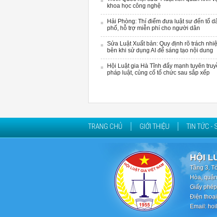
khoa học công nghệ
Hải Phòng: Thí điểm đưa luật sư đến tổ d
phố, hỗ trợ miễn phí cho người dân
Sửa Luật Xuất bản: Quy định rõ trách nhi
bên khi sử dụng AI để sáng tạo nội dung
Hội Luật gia Hà Tĩnh đẩy mạnh tuyên tru
pháp luật, củng cố tổ chức sau sắp xếp
TRANG CHỦ
GIỚI THIỆU
TIN TỨC - 
HỘI L
Tầng 3, T
Hòa, quận
Giấy phép
Điện thoạ
Email: ho