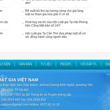
đời"
ân
Đề xuất trả thù lao tương xứng cho già làng,
luật sư tham gia hòa giải ở cơ sở
ệm các
Phát huy vai trò của Hội Luật gia Tp.Hải Phòng
trên Cổng Mặt trận số 24/7
yền
Hội Luật gia Tp.Cần Thơ đưa pháp luật về cơ
sở, đồng hành cùng người dân
SỰ KIỆN
VĂN BẢN
TƯ LIỆU
PBGDPL
HỎI ĐÁP PL
DA
UẬT GIA VIỆT NAM
òa tháp Ngôi Sao (Star tower), đường Dương Đình Nghệ, phường Yên
 Cầu Giấy, TP Hà Nội.
 số 41/GP-TTĐT do Bộ Thông tin và Truyền thông cấp.
i: 046.2634.940 Fax: 046.2634.953
iluatgiavn@gmail.com Hotline: 0972.83.16.18