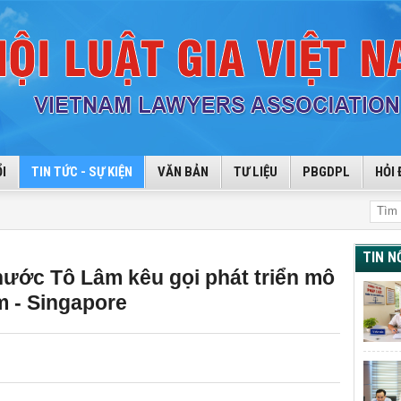
I
TIN TỨC - SỰ KIỆN
VĂN BẢN
TƯ LIỆU
PBGDPL
HỎI 
TIN N
nước Tô Lâm kêu gọi phát triển mô
m - Singapore