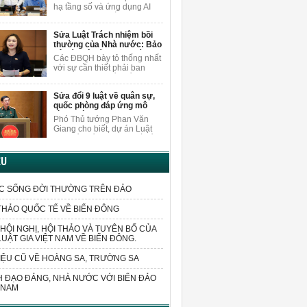
nội dung
người dân.
hạ tầng số và ứng dụng AI
khi sửa Luật Xuất bản, ĐBQH
Vương Quốc Thắng cho rằng
Sửa Luật Trách nhiệm bồi
cần nghiên cứu, bổ sung các
thường của Nhà nước: Bảo
quy định cụ thể hơn về việc
vệ cán bộ dám nghĩ, dám
bảo vệ quyền trong môi
Các ĐBQH bày tỏ thống nhất
làm vì lợi ích chung
trường AI.
với sự cần thiết phải ban
hành luật sửa đổi, bổ sung
một số điều của Luật Trách
Sửa đổi 9 luật về quân sự,
nhiệm bồi thường của Nhà
quốc phòng đáp ứng mô
nước.
hình chính quyền 2 cấp
Phó Thủ tướng Phan Văn
Giang cho biết, dự án Luật
sửa đổi, bổ sung một số điều
của 9 luật về quân sự, quốc
phòng sửa đổi các quy định
ỆU
liên quan đến sắp xếp tổ
chức bộ máy và xử lý các vấn
đề cấp bách phát sinh trong
C SỐNG ĐỜI THƯỜNG TRÊN ĐẢO
thực tiễn.
THẢO QUỐC TẾ VỀ BIỂN ĐÔNG
HỘI NGHỊ, HỘI THẢO VÀ TUYÊN BỐ CỦA
LUẬT GIA VIỆT NAM VỀ BIỂN ĐÔNG.
IỆU CŨ VỀ HOÀNG SA, TRƯỜNG SA
 ĐẠO ĐẢNG, NHÀ NƯỚC VỚI BIỂN ĐẢO
 NAM