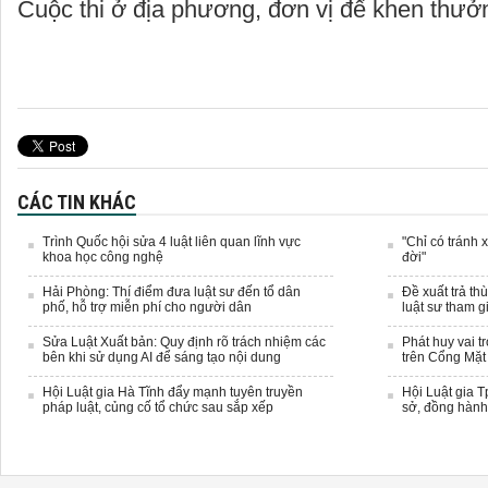
Cuộc thi ở địa phương, đơn vị để khen thưở
CÁC TIN KHÁC
Trình Quốc hội sửa 4 luật liên quan lĩnh vực
"Chỉ có tránh 
khoa học công nghệ
đời"
Hải Phòng: Thí điểm đưa luật sư đến tổ dân
Đề xuất trả th
phố, hỗ trợ miễn phí cho người dân
luật sư tham g
Sửa Luật Xuất bản: Quy định rõ trách nhiệm các
Phát huy vai t
bên khi sử dụng AI để sáng tạo nội dung
trên Cổng Mặt 
Hội Luật gia Hà Tĩnh đẩy mạnh tuyên truyền
Hội Luật gia 
pháp luật, củng cố tổ chức sau sắp xếp
sở, đồng hành