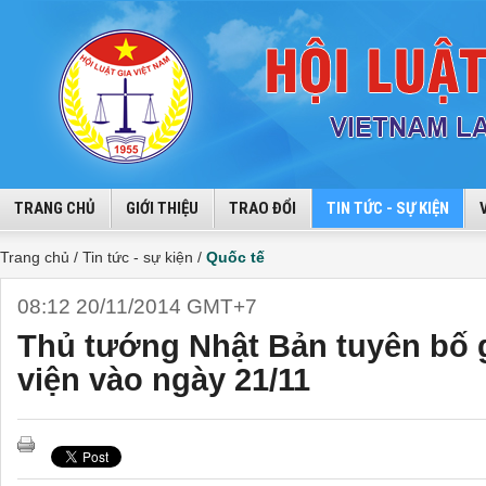
TRANG CHỦ
GIỚI THIỆU
TRAO ĐỔI
TIN TỨC - SỰ KIỆN
Trang chủ /
Tin tức - sự kiện /
Quốc tế
08:12 20/11/2014 GMT+7
Thủ tướng Nhật Bản tuyên bố g
viện vào ngày 21/11