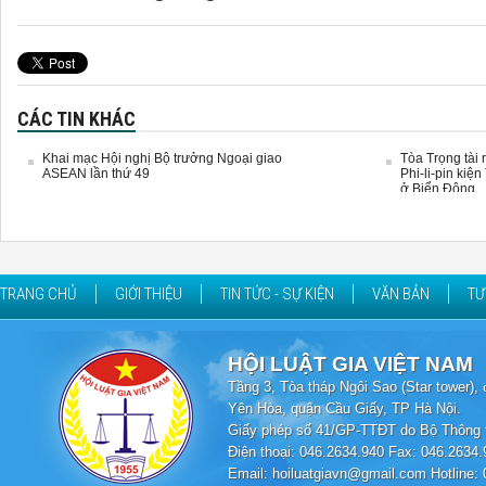
CÁC TIN KHÁC
Khai mạc Hội nghị Bộ trưởng Ngoại giao
Tòa Trọng tài 
ASEAN lần thứ 49
Phi-li-pin kiệ
ở Biển Đông
TRANG CHỦ
GIỚI THIỆU
TIN TỨC - SỰ KIỆN
VĂN BẢN
TƯ
HỘI LUẬT GIA VIỆT NAM
Tầng 3, Tòa tháp Ngôi Sao (Star tower
Yên Hòa, quận Cầu Giấy, TP Hà Nội.
Giấy phép số 41/GP-TTĐT do Bộ Thông t
Điện thoại: 046.2634.940 Fax: 046.2634.
Email: hoiluatgiavn@gmail.com Hotline: 