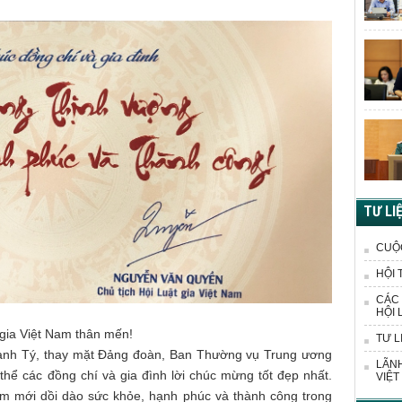
TƯ LI
CUỘ
HỘI 
CÁC 
HỘI 
 gia Việt Nam thân mến!
TƯ L
anh Tý, thay mặt Đảng đoàn, Ban Thường vụ Trung ương
LÃNH
n thể các đồng chí và gia đình lời chúc mừng tốt đẹp nhất.
VIỆT
ăm mới dồi dào sức khỏe, hạnh phúc và thành công trong