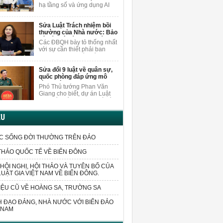
nội dung
người dân.
hạ tầng số và ứng dụng AI
khi sửa Luật Xuất bản, ĐBQH
Vương Quốc Thắng cho rằng
Sửa Luật Trách nhiệm bồi
cần nghiên cứu, bổ sung các
thường của Nhà nước: Bảo
quy định cụ thể hơn về việc
vệ cán bộ dám nghĩ, dám
bảo vệ quyền trong môi
Các ĐBQH bày tỏ thống nhất
làm vì lợi ích chung
trường AI.
với sự cần thiết phải ban
hành luật sửa đổi, bổ sung
một số điều của Luật Trách
Sửa đổi 9 luật về quân sự,
nhiệm bồi thường của Nhà
quốc phòng đáp ứng mô
nước.
hình chính quyền 2 cấp
Phó Thủ tướng Phan Văn
Giang cho biết, dự án Luật
sửa đổi, bổ sung một số điều
của 9 luật về quân sự, quốc
phòng sửa đổi các quy định
ỆU
liên quan đến sắp xếp tổ
chức bộ máy và xử lý các vấn
đề cấp bách phát sinh trong
C SỐNG ĐỜI THƯỜNG TRÊN ĐẢO
thực tiễn.
THẢO QUỐC TẾ VỀ BIỂN ĐÔNG
HỘI NGHỊ, HỘI THẢO VÀ TUYÊN BỐ CỦA
LUẬT GIA VIỆT NAM VỀ BIỂN ĐÔNG.
IỆU CŨ VỀ HOÀNG SA, TRƯỜNG SA
 ĐẠO ĐẢNG, NHÀ NƯỚC VỚI BIỂN ĐẢO
 NAM