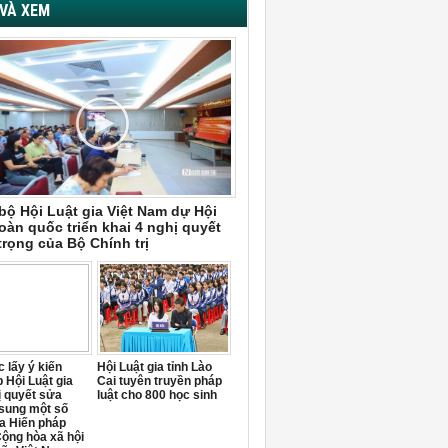
VÀ XEM
bộ Hội Luật gia Việt Nam dự Hội
oàn quốc triển khai 4 nghị quyết
trọng của Bộ Chính trị
 lấy ý kiến
Hội Luật gia tỉnh Lào
 Hội Luật gia
Cai tuyên truyền pháp
ị quyết sửa
luật cho 800 học sinh
 sung một số
a Hiến pháp
ộng hòa xã hội