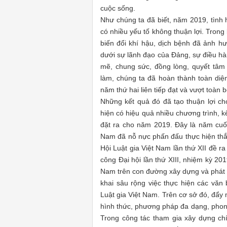
cuộc sống.
Như chúng ta đã biết, năm 2019, tình 
có nhiều yếu tố không thuận lợi. Trong 
biến đổi khí hậu, dịch bệnh đã ảnh 
dưới sự lãnh đạo của Đảng, sự điều hà
mẽ, chung sức, đồng lòng, quyết tâm 
làm, chúng ta đã hoàn thành toàn diện
năm thứ hai liên tiếp đạt và vượt toàn b
Những kết quả đó đã tạo thuận lợi cho
hiện có hiệu quả nhiều chương trình, k
đặt ra cho năm 2019. Đây là năm cuối 
Nam đã nỗ nực phấn đấu thực hiện thắng
Hội Luật gia Việt Nam lần thứ XII đề 
công Đại hội lần thứ XIII, nhiệm kỳ 2
Nam trên con đường xây dựng và phát tr
khai sâu rộng việc thực hiện các vă
Luật gia Việt Nam. Trên cơ sở đó, đẩy 
hình thức, phương pháp đa dạng, phong
Trong công tác tham gia xây dựng chí