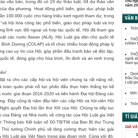
chủ ng
ảo văn bản, trong đó có 19 dự thảo luật, 04 dự thảo văn
năm 20
của địa phương. Hoạt động phổ biến, giáo dục pháp luật
n 100.000 cuộc cho hàng triệu lượt người tham dự, trong
VĂN 
xã hội hóa công tác phổ biến, giáo dục pháp luật và trợ
Thôn
ng lĩnh vực đối ngoại và hợp tác quốc tế, Hội đã tham gia
Luật các nước Asean (ALA), Hội Luật gia dân chủ quốc tế
THÔ
HÀNH N
ái Bình Dương (COLAP) và tổ chức nhiều hoạt động pháp lý
ng cao uy tín của Hội, góp phần đấu tranh bảo vệ độc lập,
THÔN
quốc tế, đóng góp cho hòa bình, ổn định và an ninh trong
nghề đấ
Nam quả
mến!
Quyế
thầu Dự
t ra cho các cấp hội và hội viên chúng ta rất nặng nề,
Luật gi
à toàn quân phải nỗ lực phấn đấu thực hiện thắng lợi kế
Mời 
đất nước giai đoạn 2016-2020 và tiến hành Đại hội Đảng các
Đảng. Đây cũng là năm đầu tiên các cấp Hội và hội viên Hội
Thôn
Nghị quyết Đại hội lần thứ XIII của Hội. Chúng ta tiếp tục
ạo của Đảng và Nhà nước về công tác của Hội Luật gia Việt
TỈ GI
tốt Thông báo Kết luận số 50-TB/TW của Ban Bí thư Trung
GIÁ V
 Thủ tướng Chính phủ về tăng cường thực hiện các giải
a Hội Luật gia Việt Nam trong giai đoạn mới. Cùng với đó,