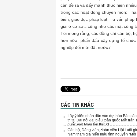
cần đề ra và đẩy mạnh thực hiện nhiều
trong các hoạt động chuyên môn: Tham
biến, giáo dục pháp luật; Tư vấn pháp l
giải ở cơ sở…cũng như các mặt công t
Tôi mong rằng, các đồng chí cán bộ, hộ
hơn nữa, phấn đấu xây dựng tổ chức
nghiệp đổi mới đất nước./.
CÁC TIN KHÁC
Lấy ý kiến nhân dân vào dự thảo Báo cáo
trị tại Đại hội đại biểu toàn quốc Mặt trận 
quốc Việt Nam lần thứ XI
Cán bộ, Đảng viên, đoàn viên Hội Luật gi
Nam tham gia hiến máu tình nguyện “Mỗi 