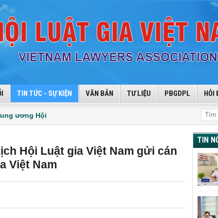
I
TIN TỨC - SỰ KIỆN
VĂN BẢN
TƯ LIỆU
PBGDPL
HỎI 
rung ương Hội
TIN N
ịch Hội Luật gia Việt Nam gửi cán
ia Việt Nam