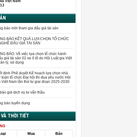
hĩa Việt Nam
13
BẢN
g báo mời tham gia đấu giá tài sản
NG BÁO KẾT QUẢ LỰA CHỌN TỔ CHỨC
GHỀ ĐẤU GIÁ TÀI SẢN
G BÁO: Về việc lựa chọn tổ chức hành
u giá tài sản 02 xe ô tô do Hội Luật gia Việt
n lý, sử dụng
t định Phê duyệt Kế hoạch lựa chọn nhà
 toán tổ chức Đại hội thi đua yêu nước Hội
a Việt Nam lần thứ tư giai đoạn 2025-2030
báo giá dịch vụ tư vấn thầu
g báo tuyển dụng
Á VÀ THỜI TIẾT
ÀNG
Loại
Mua
Bán