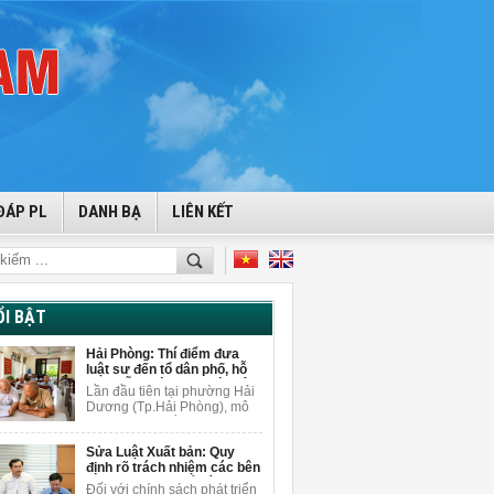
ĐÁP PL
DANH BẠ
LIÊN KẾT
ỔI BẬT
Hải Phòng: Thí điểm đưa
luật sư đến tổ dân phố, hỗ
trợ miễn phí cho người dân
Lần đầu tiên tại phường Hải
Dương (Tp.Hải Phòng), mô
hình tuyên truyền pháp luật
gắn với tư vấn pháp lý miễn
Sửa Luật Xuất bản: Quy
phí được triển khai ngay tại
định rõ trách nhiệm các bên
tổ dân phố để giải đáp
khi sử dụng AI để sáng tạo
vướng mắc pháp lý cho
Đối với chính sách phát triển