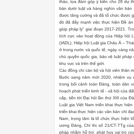
thảo, tọa đàm góp ý kiến cho 28 dự th
bản dưới luật và hàng nghìn văn bản 
được tăng cường và đã tổ chức được gầ
đó đã đẩy mạnh việc thực hiện Đề án “
giúp pháp lý” giai đoạn 2017-2021. Tro
tích cực vào hoạt động của Hiệp hội 
(IADL), Hiệp hội Luật gia Châu Á – Th
ở trong nước và quốc tế, ngày càng nâ
chủ quyền quốc gia, bảo vệ luật pháp 
khu vực và trên thế giới.
Các đồng chí cán bộ và hội viên thân 
Bước sang năm mới 2020, nhiệm vụ đặ
trong bối cảnh toàn Đảng, toàn dân v
hoạch phát triển kinh tế - xã hội của 
cấp, tiến tới Đại hội lần thứ XIII của 
Luật gia Việt Nam triển khai thực hiện 
triển khai thực hiện các văn bản chỉ đ
Nam, trọng tâm là tổ chức thực hiện 
ương Đảng, Chỉ thị số 21/CT-TTg của
pháp nhằm hỗ trợ, phát huy vai trò củ