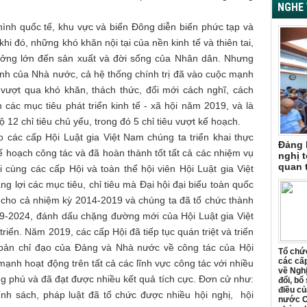
NGHE 
hình quốc tế, khu vực và biển Đông diễn biến phức tạp và
khi đó, những khó khăn nội tại của nền kinh tế và thiên tai,
hưởng lớn đến sản xuất và đời sống của Nhân dân. Nhưng
nh của Nhà nước, cả hệ thống chính trị đã vào cuộc mạnh
vượt qua khó khăn, thách thức, đổi mới cách nghĩ, cách
 các mục tiêu phát triển kinh tế - xã hội năm 2019, và là
ộ 12 chỉ tiêu chủ yếu, trong đó 5 chỉ tiêu vượt kế hoạch.
 các cấp Hội Luật gia Việt Nam chúng ta triển khai thực
Đảng 
ế hoạch công tác và đã hoàn thành tốt tất cả các nhiệm vụ
nghị t
quan 
cùng các cấp Hội và toàn thể hội viên Hội Luật gia Việt
 lợi các mục tiêu, chỉ tiêu mà Đại hội đại biểu toàn quốc
ra cho cả nhiệm kỳ 2014-2019 và chúng ta đã tổ chức thành
019-2024, đánh dấu chặng đường mới của Hội Luật gia Việt
iển. Năm 2019, các cấp Hội đã tiếp tục quán triệt và triển
n bản chỉ đạo của Đảng và Nhà nước về công tác của Hội
Tổ chức
các cấp
mạnh hoạt động trên tất cả các lĩnh vực công tác với nhiều
về Ngh
 phú và đã đạt được nhiều kết quả tích cực. Đơn cử như:
đổi, bổ
điều củ
nh sách, pháp luật đã tổ chức được nhiều hội nghị, hội
nước C