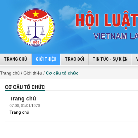
TRANG CHỦ
GIỚI THIỆU
TRAO ĐỔI
TIN TỨC - SỰ KIỆN
Trang chủ /
Giới thiệu /
Cơ cấu tổ chức
CƠ CẤU TỔ CHỨC
Trang chủ
07:00, 01/01/1970
Trang chủ