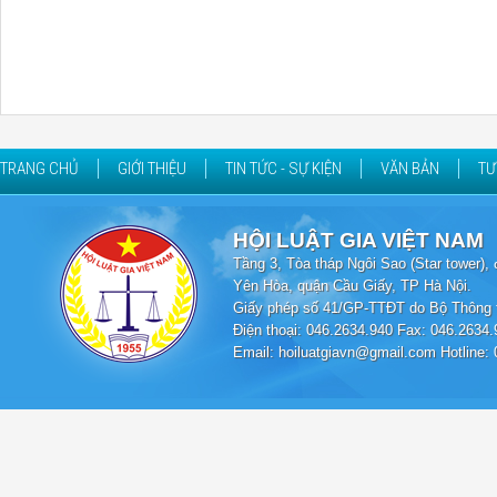
TRANG CHỦ
GIỚI THIỆU
TIN TỨC - SỰ KIỆN
VĂN BẢN
TƯ
HỘI LUẬT GIA VIỆT NAM
Tầng 3, Tòa tháp Ngôi Sao (Star tower
Yên Hòa, quận Cầu Giấy, TP Hà Nội.
Giấy phép số 41/GP-TTĐT do Bộ Thông t
Điện thoại: 046.2634.940 Fax: 046.2634.
Email: hoiluatgiavn@gmail.com Hotline: 