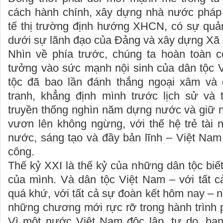
cách hành chính, xây dựng nhà nước pháp
tế thị trường định hướng XHCN, có sự quả
dưới sự lãnh đạo của Đảng và xây dựng Xã 
Nhìn về phía trước, chúng ta hoàn toàn c
tưởng vào sức mạnh nội sinh của dân tộc 
tộc đã bao lần đánh thắng ngoại xâm và 
tranh, khẳng định mình trước lịch sử và t
truyền thống nghìn năm dựng nước và giữ n
vươn lên không ngừng, với thế hệ trẻ tài 
nước, sáng tạo và đầy bản lĩnh – Việt Nam
công.
Thế kỷ XXI là thế kỷ của những dân tộc bi
của mình. Và dân tộc Việt Nam – với tất c
quá khứ, với tất cả sự đoàn kết hôm nay – nh
những chương mới rực rỡ trong hành trình p
Vì một nước Việt Nam độc lập, tự do, hạn