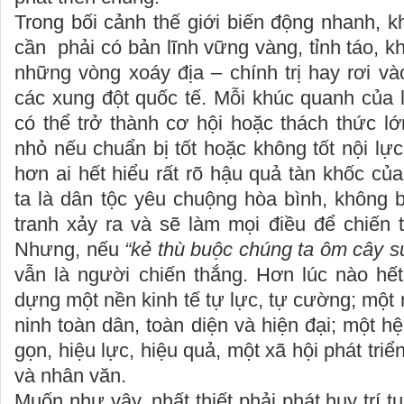
Trong bối cảnh thế giới biến động nhanh, 
cần phải có bản lĩnh vững vàng, tỉnh táo, k
những vòng xoáy địa – chính trị hay rơi và
các xung đột quốc tế. Mỗi khúc quanh của l
có thể trở thành cơ hội hoặc thách thức l
nhỏ nếu chuẩn bị tốt hoặc không tốt nội lự
hơn ai hết hiểu rất rõ hậu quả tàn khốc của
ta là dân tộc yêu chuộng hòa bình, không 
tranh xảy ra và sẽ làm mọi điều để chiến 
Nhưng, nếu
“kẻ thù buộc chúng ta ôm cây 
vẫn là người chiến thắng. Hơn lúc nào hết
dựng một nền kinh tế tự lực, tự cường; một
ninh toàn dân, toàn diện và hiện đại; một hệ 
gọn, hiệu lực, hiệu quả, một xã hội phát triể
và nhân văn.
Muốn như vậy, nhất thiết phải phát huy trí 