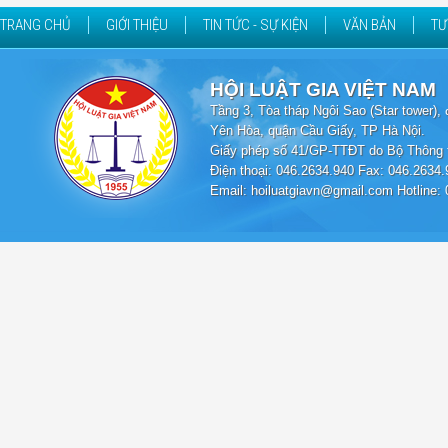
TRANG CHỦ
GIỚI THIỆU
TIN TỨC - SỰ KIỆN
VĂN BẢN
TƯ
HỘI LUẬT GIA VIỆT NAM
Tầng 3, Tòa tháp Ngôi Sao (Star tower
Yên Hòa, quận Cầu Giấy, TP Hà Nội.
Giấy phép số 41/GP-TTĐT do Bộ Thông t
Điện thoại: 046.2634.940 Fax: 046.2634.
Email: hoiluatgiavn@gmail.com Hotline: 