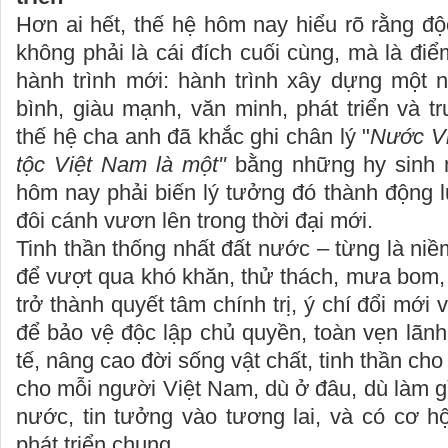
Hơn ai hết, thế hệ hôm nay hiểu rõ rằng độ
không phải là cái đích cuối cùng, mà là đi
hành trình mới: hành trình xây dựng một
bình, giàu mạnh, văn minh, phát triển và 
thế hệ cha anh đã khắc ghi chân lý "
Nước Vi
tộc Việt Nam là một"
bằng những hy sinh m
hôm nay phải biến lý tưởng đó thành động lự
đôi cánh vươn lên trong thời đại mới.
Tinh thần thống nhất đất nước – từng là niềm
để vượt qua khó khăn, thử thách, mưa bom,
trở thành quyết tâm chính trị, ý chí đổi mới
để bảo vệ độc lập chủ quyền, toàn vẹn lãnh 
tế, nâng cao đời sống vật chất, tinh thần ch
cho mỗi người Việt Nam, dù ở đâu, dù làm gì
nước, tin tưởng vào tương lai, và có cơ h
phát triển chung.