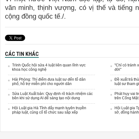
văn minh, thịnh vượng, có vị thế và tiếng n
cộng đồng quốc tế./.
CÁC TIN KHÁC
Trình Quốc hội sửa 4 luật liên quan lĩnh vực
"Chỉ có tránh 
khoa học công nghệ
đời"
Hải Phòng: Thí điểm đưa luật sư đến tổ dân
Đề xuất trả th
phố, hỗ trợ miễn phí cho người dân
luật sư tham g
Sửa Luật Xuất bản: Quy định rõ trách nhiệm các
Phát huy vai t
bên khi sử dụng AI để sáng tạo nội dung
trên Cổng Mặt 
Hội Luật gia Hà Tĩnh đẩy mạnh tuyên truyền
Hội Luật gia 
pháp luật, củng cố tổ chức sau sắp xếp
sở, đồng hành