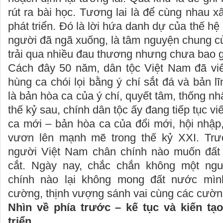
rút ra bài học. Tương lai là để cùng nhau x
phát triển. Đó là lời hứa danh dự của thế h
người đã ngã xuống, là tâm nguyện chung c
trải qua nhiều đau thương nhưng chưa bao g
Cách đây 50 năm, dân tộc Việt Nam đã vi
hùng ca chói lọi bằng ý chí sắt đá và bản l
là bản hòa ca của ý chí, quyết tâm, thống n
thế kỷ sau, chính dân tộc ấy đang tiếp tục v
ca mới – bản hòa ca của đổi mới, hội nhập, 
vươn lên mạnh mẽ trong thế kỷ XXI. Trư
người Việt Nam chân chính nào muốn đất 
cắt. Ngày nay, chắc chắn không một ng
chính nào lại không mong đất nước mì
cường, thịnh vượng sánh vai cùng các cườ
Nhìn về phía trước – kế tục và kiến tạo
triển