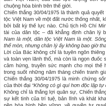
chuộng hòa bình trên thế giới.
Chiến thắng 30/04/1975 là thành quả quyết
tộc Việt Nam về một đất nước thống nhất, kh
bởi bất kỳ thế lực nào. Chủ tịch Hồ Chí Min
tài của dân tộc – đã khẳng định chân lý b
Nam là một, dân tộc Việt Nam là một. Sông
thể mòn, nhưng chân lý ấy không bao giờ tha
Lời của Bác không chỉ là tuyên ngôn thiêng
và toàn vẹn lãnh thổ, mà còn là ngọn đuốc 
cảm hứng, truyền sức mạnh cho mọi thế 
trong suốt những năm tháng chiến tranh gia
Chiến thắng 30/04/1975 là minh chứng sống
của thời đại
“Không có gì quí hơn độc lập tự 
Không chỉ là thắng lợi quân sự, Chiến thắn
sự kết tinh của trí tuệ, bản lĩnh và khát k
nền hòa bình bền vững, về quyền tự quyế