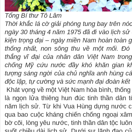
Tổng Bí thư Tô Lâm
Thời khắc lá cờ giải phóng tung bay trên nó
ngày 30 tháng 4 năm 1975 đã đi vào lịch sử
kiện trọng đại – ngày miền Nam hoàn toàn g
thống nhất, non sông thu về một mối. Đó 
thắng vĩ đại của nhân dân Việt Nam tron
chống Mỹ cứu nước đầy khó khăn gian kh
tượng sáng ngời của chủ nghĩa anh hùng cá
độc lập, tự cường và sức mạnh đại đoàn kết 
Khát vọng về một Việt Nam hòa bình, thống n
là ngọn lửa thiêng hun đúc tinh thần dân 
năm lịch sử. Từ khi Vua Hùng dựng nước ch
qua bao cuộc kháng chiến chống ngoại xâm 
bờ cõi, lòng yêu nước, tinh thần dân tộc luôn
suốt chiều dài lịch sử. Dưới sự lãnh đạo 