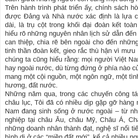
Trên hành trình phát triển ấy, chính sách h
được Đảng và Nhà nước xác định là lựa c
dài, là trụ cột trong khối đại đoàn kết toà
hiểu rõ những nguyên nhân lịch sử dẫn đến 
can thiệp, chia rẽ bên ngoài cho đến nhữ
tinh thần đoàn kết, gieo rắc thù hận vì mưu
chúng ta cũng hiểu rằng: mọi người Việt N
hay ngoài nước, dù từng đứng ở phía nào củ
mang một cội nguồn, một ngôn ngữ, một tìn
hương, đất nước.
Những năm qua, trong các chuyến công tá
châu lục, Tôi đã có nhiều dịp gặp gỡ hàng
Nam đang sinh sống ở nước ngoài – từ nhữn
nghiệp tại châu Âu, châu Mỹ, Châu Á, C
những doanh nhân thành đạt, nghệ sĩ nổi ti
bình dị ở các “miền đất mới”, kể cả nhiều n