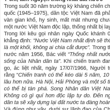
Trong suốt 30 năm trường kỳ kháng chiến c
quốc (1945–1975), dân tộc Việt Nam đã phả
vàn gian khổ, hy sinh, mất mát nhưng chưa
một nước Việt Nam độc lập, thống nhất bị la
Trong lời kêu gọi nhân ngày Quốc khánh 
khẳng định:
“Nước Việt Nam nhất định sẽ thố
là một khối, không ai chia cắt được
”.
Trong t
nước năm 1956, Bác viết
“Thống nhất nướ
sống của Nhân dân ta”
. Khi chiến tranh đ
go, ác liệt nhất, ngày 17/07/1966, Người 
rằng “
Chiến tranh có thể kéo dài 5 năm, 1
lâu hơn nữa. Hà Nội, Hải Phòng và một số t
có thể bị tàn phá. Song
N
hân dân Việt Na
Không có gì quí hơn độc lập tự do. Đến ng
dân ta sẽ xây dựng
lại
đất nước ta đàng hoàn
Và đúng như vậy, dưới sự lãnh đạo của Ch