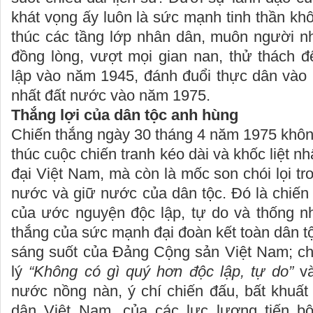
khát vọng ấy luôn là sức mạnh tinh thần khô
thúc các tầng lớp nhân dân, muôn người n
đồng lòng, vượt mọi gian nan, thử thách đ
lập vào năm 1945, đánh đuổi thực dân vào
nhất đất nước vào năm 1975.
Thắng lợi của dân tộc anh hùng
Chiến thắng ngày 30 tháng 4 năm 1975 không
thúc cuộc chiến tranh kéo dài và khốc liệt nh
đại Việt Nam, mà còn là mốc son chói lọi tr
nước và giữ nước của dân tộc. Đó là chiến 
của ước nguyện độc lập, tự do và thống nh
thắng của sức mạnh đại đoàn kết toàn dân t
sáng suốt của Đảng Cộng sản Việt Nam; ch
lý
“Không có gì quý hơn độc lập, tự do”
và
nước nồng nàn, ý chí chiến đấu, bất khuất
dân Việt Nam, của các lực lượng tiến b