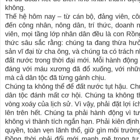
không.
Thế hệ hôm nay – từ cán bộ, đảng viên, cô
đến công nhân, nông dân, trí thức, doanh n
viên, mọi tầng lớp nhân dân đều là con Rồn
thức sâu sắc rằng: chúng ta đang thừa hưở
sản vĩ đại từ cha ông, và chúng ta có trách
đất nước trong thời đại mới. Mỗi hành độn
đáng với máu xương đã đổ xuống, với nhữ
mà cả dân tộc đã từng gánh chịu.
Chúng ta không thể để đất nước tụt hậu. Ch
dân tộc đánh mất cơ hội. Chúng ta không t
vòng xoáy của lịch sử. Vì vậy, phải đặt lợi í
lên trên hết. Chúng ta phải hành động vì tư
không vì thành tích ngắn hạn. Phải kiên định
quyền, toàn vẹn lãnh thổ, giữ gìn môi trườn
Đồng thời phải đổi mới mạnh mẽ trong tư d