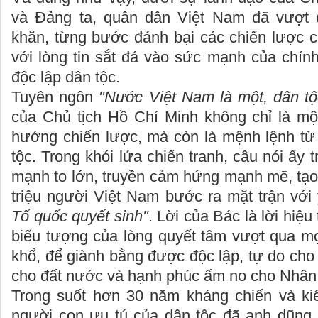
và Đảng ta, quân dân Việt Nam đã vượt
khăn, từng bước đánh bại các chiến lược ch
với lòng tin sắt đá vào sức mạnh của chính
độc lập dân tộc.
Tuyên ngôn
"Nước Việt Nam là một, dân tộ
của Chủ tịch Hồ Chí Minh không chỉ là một
hướng chiến lược, mà còn là mệnh lệnh từ 
tộc. Trong khói lửa chiến tranh, câu nói ấy
mạnh to lớn, truyền cảm hứng mạnh mẽ, tạo
triệu người Việt Nam bước ra mặt trận với
Tổ quốc quyết sinh"
. Lời của Bác là lời hiệu 
biểu tượng của lòng quyết tâm vượt qua mọ
khổ, để giành bằng được độc lập, tự do cho 
cho đất nước và hạnh phúc ấm no cho Nhân
Trong suốt hơn 30 năm kháng chiến và kiế
người con ưu tú của dân tộc đã anh dũng c