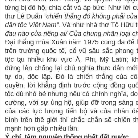
từng bị đô hộ, chia cắt và áp bức. Như lời 
thư Lê Duẩn
“
chiến thắng đó không phải của 
dân tộc Việt Nam
”.
Và như nhà thơ Tố Hữu t
đau nào của riêng ai/ Của chung nhân loại c
Đại thắng mùa Xuân năm 1975 cũng đã để 
trên trường quốc tế, cổ vũ sâu sắc phong 
tộc tại nhiều khu vực Á, Phi, Mỹ Latin; k
đứng lên chống lại chủ nghĩa thực dân mới
tự do, độc lập. Đó là chiến thắng của c
quyền, lời khẳng định trước cộng đồng quố
tộc dù nhỏ bé nhưng nếu có chính nghĩa, đoà
cường, với sự ủng hộ, giúp đỡ trong sáng 
của các lực lượng tiến bộ và của nhân d
bình trên thế giới thì chắc chắn sẽ chiến 
mạnh hơn gấp nhiều lần.
Ý chí
, tâm nguyện
thống nhất đất nước