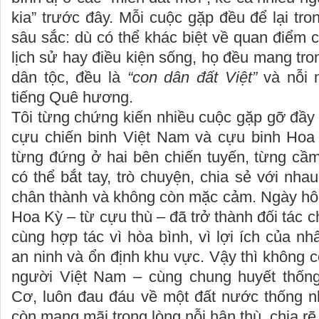
kia” trước đây. Mỗi cuộc gặp đều để lại tro
sâu sắc: dù có thể khác biệt về quan điểm ch
lịch sử hay điều kiện sống, họ đều mang tro
dân tộc, đều là
“con dân đất Việt”
và nỗi n
tiếng Quê hương.
Tôi từng chứng kiến nhiều cuộc gặp gỡ đầy
cựu chiến binh Việt Nam và cựu binh Hoa
từng đứng ở hai bên chiến tuyến, từng cầm
có thể bắt tay, trò chuyện, chia sẻ với nha
chân thành và không còn mặc cảm. Ngày hô
Hoa Kỳ – từ cựu thù – đã trở thành đối tác c
cùng hợp tác vì hòa bình, vì lợi ích của nh
an ninh và ổn định khu vực. Vậy thì không c
người Việt Nam – cùng chung huyết thốn
Cơ, luôn đau đáu về một đất nước thống nh
còn mang mãi trong lòng nỗi hận thù, chia rẽ