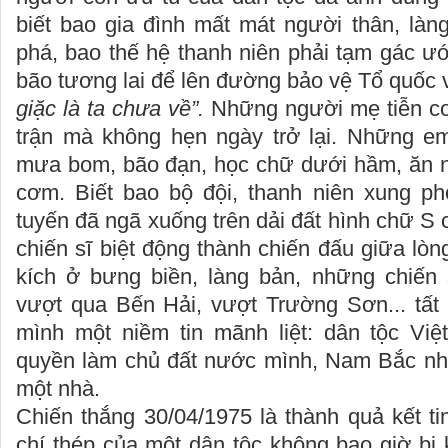
biết bao gia đình mất mát người thân, làng
phá, bao thế hệ thanh niên phải tạm gác ư
bão tương lai để lên đường bảo vệ Tổ quốc v
giặc là ta chưa về”.
Những người mẹ tiễn con
trận mà không hẹn ngày trở lại. Những em
mưa bom, bão đạn, học chữ dưới hầm, ăn ng
cơm. Biết bao bộ đội, thanh niên xung p
tuyến đã ngã xuống trên dải đất hình chữ S
chiến sĩ biệt động thành chiến đấu giữa lòn
kích ở bưng biền, làng bản, những chiến 
vượt qua Bến Hải, vượt Trường Sơn... tất
mình một niềm tin mãnh liệt: dân tộc Việ
quyền làm chủ đất nước mình, Nam Bắc nh
một nhà.
Chiến thắng 30/04/1975 là thành quả kết ti
chí thép của một dân tộc không bao giờ bị