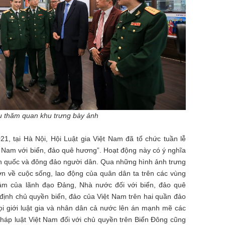
u thăm quan khu trưng bày ảnh
1, tại Hà Nội, Hội Luật gia Việt Nam đã tổ chức tuần lễ
ệt Nam với biển, đảo quê hương”. Hoạt động này có ý nghĩa
toàn quốc và đông đảo người dân. Qua những hình ảnh trưng
ơn về cuộc sống, lao động của quân dân ta trên các vùng
âm của lãnh đạo Đảng, Nhà nước đối với biển, đảo quê
 định chủ quyền biển, đảo của Việt Nam trên hai quần đảo
i giới luật gia và nhân dân cả nước lên án mạnh mẽ các
pháp luật Việt Nam đối với chủ quyền trên Biển Đông cũng