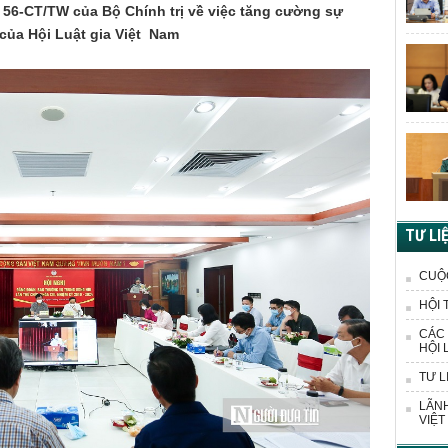
ị 56-CT/TW của Bộ Chính trị về việc tăng cường sự
 của Hội Luật gia Việt Nam
TƯ LI
CUỘ
HỘI 
CÁC 
HỘI 
TƯ L
LÃNH
VIỆT