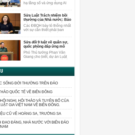
nội dung
người dân.
hạ tầng số và ứng dụng AI
khi sửa Luật Xuất bản, ĐBQH
Vương Quốc Thắng cho rằng
Sửa Luật Trách nhiệm bồi
cần nghiên cứu, bổ sung các
thường của Nhà nước: Bảo
quy định cụ thể hơn về việc
vệ cán bộ dám nghĩ, dám
bảo vệ quyền trong môi
Các ĐBQH bày tỏ thống nhất
làm vì lợi ích chung
trường AI.
với sự cần thiết phải ban
hành luật sửa đổi, bổ sung
một số điều của Luật Trách
Sửa đổi 9 luật về quân sự,
nhiệm bồi thường của Nhà
quốc phòng đáp ứng mô
nước.
hình chính quyền 2 cấp
Phó Thủ tướng Phan Văn
Giang cho biết, dự án Luật
sửa đổi, bổ sung một số điều
của 9 luật về quân sự, quốc
phòng sửa đổi các quy định
ỆU
liên quan đến sắp xếp tổ
chức bộ máy và xử lý các vấn
đề cấp bách phát sinh trong
C SỐNG ĐỜI THƯỜNG TRÊN ĐẢO
thực tiễn.
THẢO QUỐC TẾ VỀ BIỂN ĐÔNG
HỘI NGHỊ, HỘI THẢO VÀ TUYÊN BỐ CỦA
LUẬT GIA VIỆT NAM VỀ BIỂN ĐÔNG.
IỆU CŨ VỀ HOÀNG SA, TRƯỜNG SA
 ĐẠO ĐẢNG, NHÀ NƯỚC VỚI BIỂN ĐẢO
 NAM