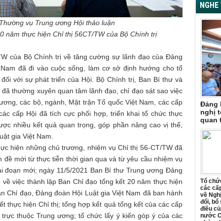
NGHE 
hường vụ Trung ương Hội thảo luận
20 năm thực hiện Chỉ thị 56CT/TW của Bộ Chính trị
TW của Bộ Chính trị về tăng cường sự lãnh đạo của Đảng
ệt Nam đã đi vào cuộc sống, làm cơ sở định hướng cho tổ
đối với sự phát triển của Hội. Bộ Chính trị, Ban Bí thư và
đã thường xuyên quan tâm lãnh đạo, chỉ đạo sát sao việc
 ương, các bộ, ngành, Mặt trận Tổ quốc Việt Nam, các cấp
Đảng 
nghị t
c cấp Hội đã tích cực phối hợp, triển khai tổ chức thực
quan 
ược nhiều kết quả quan trọng, góp phần nâng cao vị thế,
uật gia Việt Nam.
hực hiện những chủ trương, nhiệm vụ Chỉ thị 56-CT/TW đã
 đề mới từ thực tiễn thời gian qua và từ yêu cầu nhiệm vụ
iai đoạn mới; ngày 11/5/2021 Ban Bí thư Trung ương Đảng
ề việc thành lập Ban Chỉ đạo tổng kết 20 năm thực hiện
Tổ chức
các cấp
an Chỉ đạo, Đảng đoàn Hội Luật gia Việt Nam đã ban hành
về Ngh
đổi, bổ
 thực hiện Chỉ thị; tổng hợp kết quả tổng kết của các cấp
điều củ
a trực thuộc Trung ương; tổ chức lấy ý kiến góp ý của các
nước C