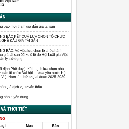
hĩa Việt Nam
13
BẢN
g báo mời tham gia đấu giá tài sản
NG BÁO KẾT QUẢ LỰA CHỌN TỔ CHỨC
GHỀ ĐẤU GIÁ TÀI SẢN
G BÁO: Về việc lựa chọn tổ chức hành
u giá tài sản 02 xe ô tô do Hội Luật gia Việt
n lý, sử dụng
t định Phê duyệt Kế hoạch lựa chọn nhà
 toán tổ chức Đại hội thi đua yêu nước Hội
a Việt Nam lần thứ tư giai đoạn 2025-2030
báo giá dịch vụ tư vấn thầu
g báo tuyển dụng
Á VÀ THỜI TIẾT
ÀNG
Loại
Mua
Bán