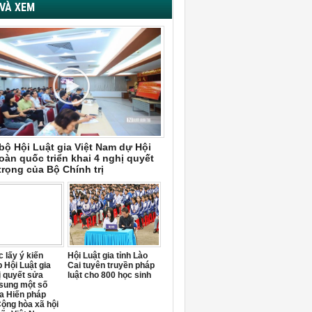
VÀ XEM
bộ Hội Luật gia Việt Nam dự Hội
oàn quốc triển khai 4 nghị quyết
trọng của Bộ Chính trị
 lấy ý kiến
Hội Luật gia tỉnh Lào
 Hội Luật gia
Cai tuyên truyền pháp
ị quyết sửa
luật cho 800 học sinh
 sung một số
a Hiến pháp
ộng hòa xã hội