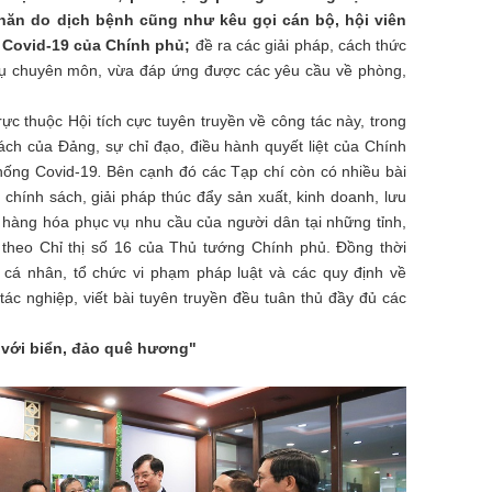
ăn do dịch bệnh cũng như kêu gọi cán bộ, hội viên
 Covid-19 của Chính phủ;
đề ra các giải pháp, cách thức
vụ chuyên môn, vừa đáp ứng được các yêu cầu về phòng,
ực thuộc Hội tích cực tuyên truyền về công tác này, trong
ch của Đảng, sự chỉ đạo, điều hành quyết liệt của Chính
hống Covid-19
.
Bên cạnh đó các Tạp chí còn có nhiều bài
c chính sách, giải pháp thúc đẩy sản xuất, kinh doanh, lưu
hàng hóa phục vụ nhu cầu của người dân tại những tỉnh,
 theo Chỉ thị số 16 của Thủ tướng Chính phủ. Đồng thời
 cá nhân, tổ chức vi phạm pháp luật và các quy định về
tác nghiệp, viết bài tuyên truyền đều tuân thủ đầy đủ các
m với biển, đảo quê hương"