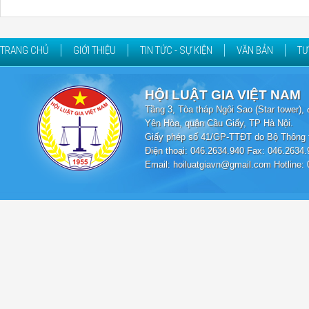
TRANG CHỦ
GIỚI THIỆU
TIN TỨC - SỰ KIỆN
VĂN BẢN
TƯ
HỘI LUẬT GIA VIỆT NAM
Tầng 3, Tòa tháp Ngôi Sao (Star tower
Yên Hòa, quận Cầu Giấy, TP Hà Nội.
Giấy phép số 41/GP-TTĐT do Bộ Thông t
Điện thoại: 046.2634.940 Fax: 046.2634.
Email: hoiluatgiavn@gmail.com Hotline: 