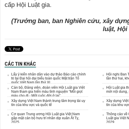
cấp Hội Luật gia.
(Trưởng ban, ban Nghiên cứu, xây dựn
luật, Hội
CÁC TIN KHÁC
Lấy ý kiến nhân dân vào dự thảo Báo cáo chính
Hội nghị Ban 
trị tại Đại hội đại biểu toàn quốc Mặt trận Tổ
lần thứ hai, k
quốc Việt Nam lần thứ XI
Cán bộ, Đảng viên, đoàn viên Hội Luật gia Việt
Hội Luật gia t
Nam tham gia hiến máu tình nguyện “Mỗi giọt
mới nội dung,
máu cho đi - Một cuộc đời ở lại”
Xây dựng Việt Nam thành trung tâm trọng tài uy
Xây dựng Việt 
tín của khu vực và quốc tế
tín của khu vự
Cơ quan Trung ương Hội Luật gia Việt Nam
Thông cáo về 
gặp mặt cán bộ hưu trí nhân dịp xuân Ất Tỵ,
Luật gia Việt 
2025
2029