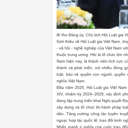
Bí thư Đảng ủy, Chủ tịch Hội Luật gia 
Giới thiệu về Hội Luật gia Việt Nam, ô
- xã hội - nghề nghiệp của Việt Nam vớ
thuộc trung ương. Hội là tổ chức lớn n
Nam hiện nay, là thành viên tích cực 
thành và phát triển, với nhiều đóng 
luật, bảo vệ quyền con người, quyền
nghĩa Việt Nam.
Đầu năm 2025, Hội Luật gia Việt Nam đ
XIV, nhiệm kỳ 2024–2029, xác định ph
đang tập trung triển khai Nghị quyết Đ
xây dựng và tổ chức thi hành pháp luậ
dân; Tăng cường công tác tuyên truyề
ngoại, hợp tác quốc tế, trao đổi kinh ng
Nhấn mạnh ý nghĩa của cuộc trao đổi