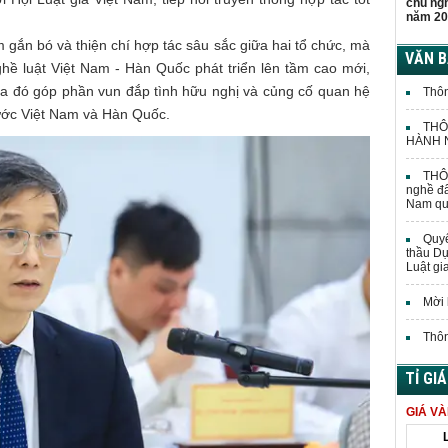
chủ ng
năm 20
.
m gắn bó và thiện chí hợp tác sâu sắc giữa hai tổ chức, mà
VĂN 
ề luật Việt Nam - Hàn Quốc phát triển lên tầm cao mới,
ua đó góp phần vun đắp tình hữu nghị và củng cố quan hệ
Thôn
nước Việt Nam và Hàn Quốc.
THÔ
HÀNH N
THÔN
nghề đấ
Nam quả
Quyế
thầu Dự
Luật gi
Mời 
Thôn
TỈ GI
GIÁ V