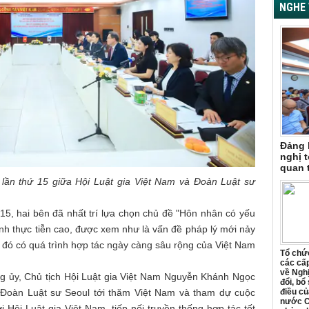
NGHE 
Đảng 
nghị t
quan 
 lần thứ 15 giữa Hội Luật gia Việt Nam và Đoàn Luật sư
 15, hai bên đã nhất trí lựa chọn chủ đề "Hôn nhân có yếu
ính thực tiễn cao, được xem như là vấn đề pháp lý mới nảy
g đó có quá trình hợp tác ngày càng sâu rộng của Việt Nam
Tổ chức
các cấp
về Ngh
ảng ủy, Chủ tịch Hội Luật gia Việt Nam Nguyễn Khánh Ngọc
đổi, bổ
 Đoàn Luật sư Seoul tới thăm Việt Nam và tham dự cuộc
điều củ
nước C
i Hội Luật gia Việt Nam, tiếp nối truyền thống hợp tác tốt