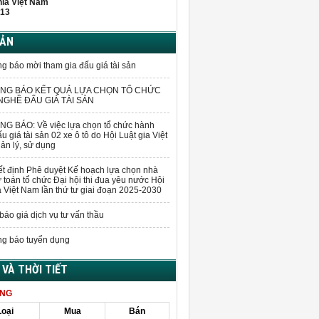
hĩa Việt Nam
13
BẢN
g báo mời tham gia đấu giá tài sản
NG BÁO KẾT QUẢ LỰA CHỌN TỔ CHỨC
GHỀ ĐẤU GIÁ TÀI SẢN
G BÁO: Về việc lựa chọn tổ chức hành
u giá tài sản 02 xe ô tô do Hội Luật gia Việt
n lý, sử dụng
t định Phê duyệt Kế hoạch lựa chọn nhà
 toán tổ chức Đại hội thi đua yêu nước Hội
a Việt Nam lần thứ tư giai đoạn 2025-2030
báo giá dịch vụ tư vấn thầu
g báo tuyển dụng
Á VÀ THỜI TIẾT
ÀNG
Loại
Mua
Bán