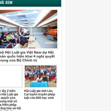
VÀ XEM
bộ Hội Luật gia Việt Nam dự Hội
oàn quốc triển khai 4 nghị quyết
trọng của Bộ Chính trị
 lấy ý kiến
Hội Luật gia tỉnh Lào
 Hội Luật gia
Cai tuyên truyền pháp
ị quyết sửa
luật cho 800 học sinh
 sung một số
a Hiến pháp
ộng hòa xã hội