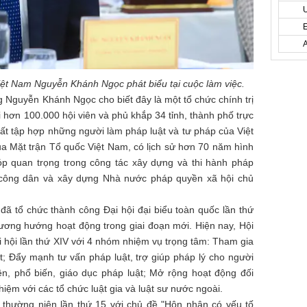
Việt Nam Nguyễn Khánh Ngọc phát biểu tại cuộc làm việc.
ng Nguyễn Khánh Ngọc cho biết đây là một tổ chức chính trị
i hơn 100.000 hội viên và phủ khắp 34 tỉnh, thành phố trực
hất tập hợp những người làm pháp luật và tư pháp của Việt
của Mặt trận Tổ quốc Việt Nam, có lịch sử hơn 70 năm hình
góp quan trọng trong công tác xây dựng và thi hành pháp
 công dân và xây dựng Nhà nước pháp quyền xã hội chủ
ã tổ chức thành công Đại hội đại biểu toàn quốc lần thứ
ương hướng hoạt động trong giai đoạn mới. Hiện nay, Hội
ại hội lần thứ XIV với 4 nhóm nhiệm vụ trọng tâm: Tham gia
t; Đẩy mạnh tư vấn pháp luật, trợ giúp pháp lý cho người
n, phổ biến, giáo dục pháp luật; Mở rộng hoạt động đối
hiệm với các tổ chức luật gia và luật sư nước ngoài.
 thường niên lần thứ 15 với chủ đề "Hôn nhân có yếu tố