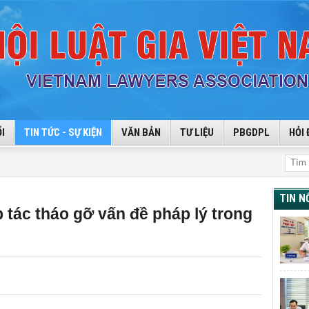
I
TIN TỨC - SỰ KIỆN
VĂN BẢN
TƯ LIỆU
PBGDPL
HỎI 
TIN N
p tác tháo gỡ vấn đề pháp lý trong