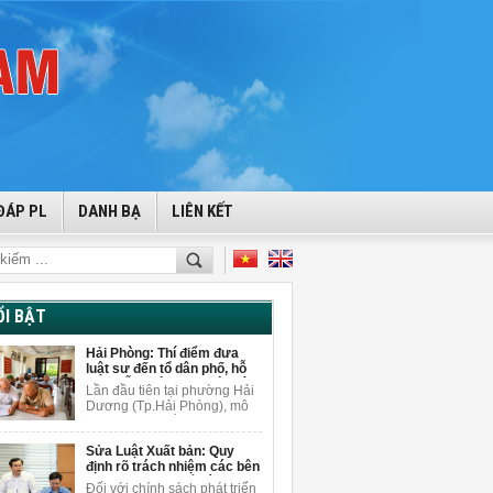
ĐÁP PL
DANH BẠ
LIÊN KẾT
ỔI BẬT
Hải Phòng: Thí điểm đưa
luật sư đến tổ dân phố, hỗ
trợ miễn phí cho người dân
Lần đầu tiên tại phường Hải
Dương (Tp.Hải Phòng), mô
hình tuyên truyền pháp luật
gắn với tư vấn pháp lý miễn
Sửa Luật Xuất bản: Quy
phí được triển khai ngay tại
định rõ trách nhiệm các bên
tổ dân phố để giải đáp
khi sử dụng AI để sáng tạo
vướng mắc pháp lý cho
Đối với chính sách phát triển