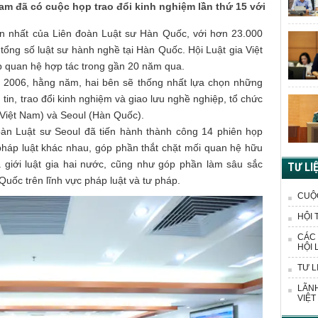
Nam đã có cuộc họp trao đổi kinh nghiệm lần thứ 15 với
ớn nhất của Liên đoàn Luật sư Hàn Quốc, với hơn 23.000
tổng số luật sư hành nghề tại Hàn Quốc. Hội Luật gia Việt
p quan hệ hợp tác trong gần 20 năm qua.
 2006, hằng năm, hai bên sẽ thống nhất lựa chọn những
tin, trao đổi kinh nghiệm và giao lưu nghề nghiệp, tổ chức
(Việt Nam) và Seoul (Hàn Quốc).
oàn Luật sư Seoul đã tiến hành thành công 14 phiên họp
pháp luật khác nhau, góp phần thắt chặt mối quan hệ hữu
a giới luật gia hai nước, cũng như góp phần làm sâu sắc
TƯ LI
uốc trên lĩnh vực pháp luật và tư pháp.
CUỘ
HỘI 
CÁC 
HỘI 
TƯ L
LÃNH
VIỆT