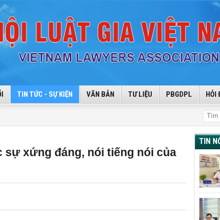
I
TIN TỨC - SỰ KIỆN
VĂN BẢN
TƯ LIỆU
PBGDPL
HỎI 
TIN N
 sự xứng đáng, nói tiếng nói của