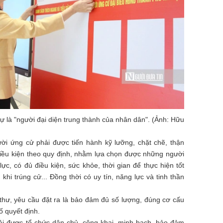
ự là "người đại diện trung thành của nhân dân". (Ảnh: Hữu
gười ứng cử phải được tiến hành kỹ lưỡng, chặt chẽ, thận
điều kiện theo quy định, nhằm lựa chọn được những người
ực, có đủ điều kiện, sức khỏe, thời gian để thực hiện tốt
hi trúng cử... Đồng thời có uy tín, năng lực và tinh thần
thư, yêu cầu đặt ra là bảo đảm đủ số lượng, đúng cơ cấu
ố quyết định.
ải được tổ chức dân chủ, công khai, minh bạch, bảo đảm