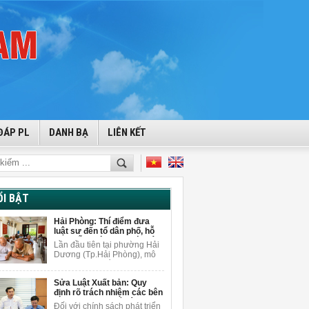
ĐÁP PL
DANH BẠ
LIÊN KẾT
ỔI BẬT
Hải Phòng: Thí điểm đưa
luật sư đến tổ dân phố, hỗ
trợ miễn phí cho người dân
Lần đầu tiên tại phường Hải
Dương (Tp.Hải Phòng), mô
hình tuyên truyền pháp luật
gắn với tư vấn pháp lý miễn
Sửa Luật Xuất bản: Quy
phí được triển khai ngay tại
định rõ trách nhiệm các bên
tổ dân phố để giải đáp
khi sử dụng AI để sáng tạo
vướng mắc pháp lý cho
Đối với chính sách phát triển