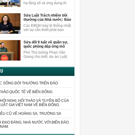
nội dung
người dân.
hạ tầng số và ứng dụng AI
khi sửa Luật Xuất bản, ĐBQH
Vương Quốc Thắng cho rằng
Sửa Luật Trách nhiệm bồi
cần nghiên cứu, bổ sung các
thường của Nhà nước: Bảo
quy định cụ thể hơn về việc
vệ cán bộ dám nghĩ, dám
bảo vệ quyền trong môi
Các ĐBQH bày tỏ thống nhất
làm vì lợi ích chung
trường AI.
với sự cần thiết phải ban
hành luật sửa đổi, bổ sung
một số điều của Luật Trách
Sửa đổi 9 luật về quân sự,
nhiệm bồi thường của Nhà
quốc phòng đáp ứng mô
nước.
hình chính quyền 2 cấp
Phó Thủ tướng Phan Văn
Giang cho biết, dự án Luật
sửa đổi, bổ sung một số điều
của 9 luật về quân sự, quốc
phòng sửa đổi các quy định
ỆU
liên quan đến sắp xếp tổ
chức bộ máy và xử lý các vấn
đề cấp bách phát sinh trong
C SỐNG ĐỜI THƯỜNG TRÊN ĐẢO
thực tiễn.
THẢO QUỐC TẾ VỀ BIỂN ĐÔNG
HỘI NGHỊ, HỘI THẢO VÀ TUYÊN BỐ CỦA
LUẬT GIA VIỆT NAM VỀ BIỂN ĐÔNG.
IỆU CŨ VỀ HOÀNG SA, TRƯỜNG SA
 ĐẠO ĐẢNG, NHÀ NƯỚC VỚI BIỂN ĐẢO
 NAM