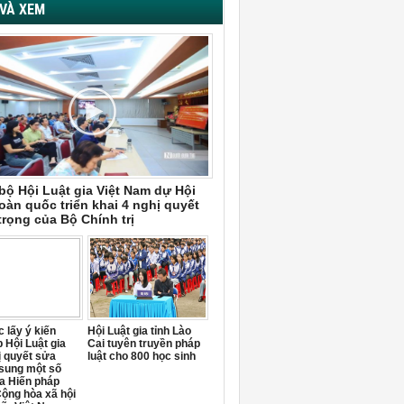
VÀ XEM
bộ Hội Luật gia Việt Nam dự Hội
oàn quốc triển khai 4 nghị quyết
trọng của Bộ Chính trị
 lấy ý kiến
Hội Luật gia tỉnh Lào
 Hội Luật gia
Cai tuyên truyền pháp
ị quyết sửa
luật cho 800 học sinh
 sung một số
a Hiến pháp
ộng hòa xã hội