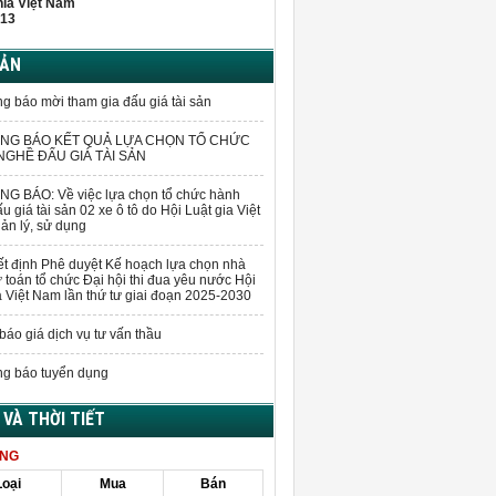
hĩa Việt Nam
13
BẢN
g báo mời tham gia đấu giá tài sản
NG BÁO KẾT QUẢ LỰA CHỌN TỔ CHỨC
GHỀ ĐẤU GIÁ TÀI SẢN
G BÁO: Về việc lựa chọn tổ chức hành
u giá tài sản 02 xe ô tô do Hội Luật gia Việt
n lý, sử dụng
t định Phê duyệt Kế hoạch lựa chọn nhà
 toán tổ chức Đại hội thi đua yêu nước Hội
a Việt Nam lần thứ tư giai đoạn 2025-2030
báo giá dịch vụ tư vấn thầu
g báo tuyển dụng
Á VÀ THỜI TIẾT
ÀNG
Loại
Mua
Bán