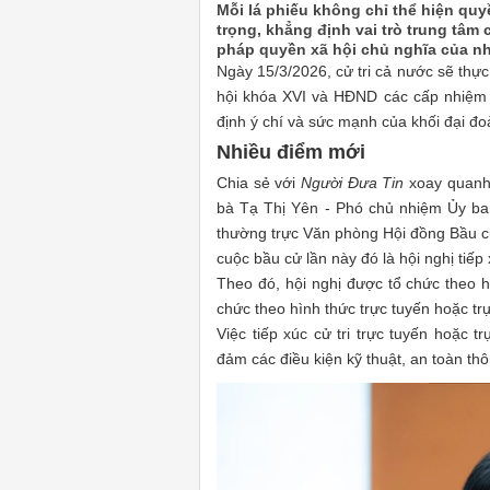
Mỗi lá phiếu không chỉ thể hiện quyề
trọng, khẳng định vai trò trung tâ
pháp quyền xã hội chủ nghĩa của nh
Ngày 15/3/2026, cử tri cả nước sẽ thự
hội khóa XVI và HĐND các cấp nhiệm kỳ
định ý chí và sức mạnh của khối đại đo
Nhiều điểm mới
Chia sẻ với
Người Đưa Tin
xoay quanh
bà Tạ Thị Yên - Phó chủ nhiệm Ủy ba
thường trực Văn phòng Hội đồng Bầu cử
cuộc bầu cử lần này đó là hội nghị tiếp x
Theo đó, hội nghị được tổ chức theo hì
chức theo hình thức trực tuyến hoặc trự
Việc tiếp xúc cử tri trực tuyến hoặc t
đảm các điều kiện kỹ thuật, an toàn th