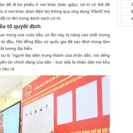
n để đi bỏ phiếu ở nơi khác (bản giấy), cử tri có thể đề
ếu ở nơi khác (bản điện tử) thông qua ứng dụng VNeID mà
ã có tên trong danh sách cử tri.
ếu tố quyết định
an trọng của cuộc bầu cử lần này là nâng cao chất lượng
y từ đầu, Hội đồng Bầu cử quốc gia đã xác định trọng tâm
ất lượng đại biểu.
sự là "người đại diện trung thành của nhân dân, nói tiếng
yền lợi chính đáng của dân - trực tiếp là nhân dân nơi khu
 nêu rõ.