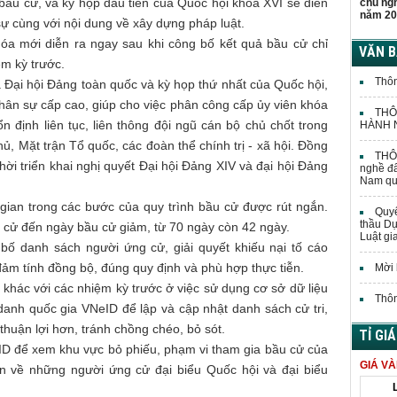
bầu cử, và kỳ họp đầu tiên của Quốc hội khóa XVI sẽ diễn
chủ ng
năm 20
ự cùng với nội dung về xây dựng pháp luật.
óa mới diễn ra ngay sau khi công bố kết quả bầu cử chỉ
VĂN 
ệm kỳ trước.
Thôn
a Đại hội Đảng toàn quốc và kỳ họp thứ nhất của Quốc hội,
hân sự cấp cao, giúp cho việc phân công cấp ủy viên khóa
THÔ
n định liên tục, liên thông đội ngũ cán bộ chủ chốt trong
HÀNH N
, Mặt trận Tổ quốc, các đoàn thể chính trị - xã hội. Đồng
THÔN
hời triển khai nghị quyết Đại hội Đảng XIV và đại hội Đảng
nghề đấ
Nam quả
 gian trong các bước của quy trình bầu cử được rút ngắn.
Quyế
thầu Dự
g cử đến ngày bầu cử giảm, từ 70 ngày còn 42 ngày.
Luật gi
bố danh sách người ứng cử, giải quyết khiếu nại tố cáo
ảm tính đồng bộ, đúng quy định và phù hợp thực tiễn.
Mời 
 khác với các nhiệm kỳ trước ở việc sử dụng cơ sở dữ liệu
Thôn
anh quốc gia VNeID để lập và cập nhật danh sách cử tri,
thuận lợi hơn, tránh chồng chéo, bỏ sót.
TỈ GI
NeID để xem khu vực bỏ phiếu, phạm vi tham gia bầu cử của
GIÁ V
n về những người ứng cử đại biểu Quốc hội và đại biểu