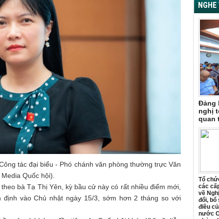
NGHE 
Đảng 
nghị t
quan 
Công tác đại biểu - Phó chánh văn phòng thường trực Văn
 Media Quốc hội).
Tổ chức
 theo bà Tạ Thị Yên, kỳ bầu cử này có rất nhiều điểm mới,
các cấp
về Ngh
 định vào Chủ nhật ngày 15/3, sớm hơn 2 tháng so với
đổi, bổ
điều củ
nước C