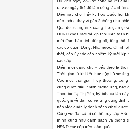
Dự kiến ngày 22/3 sẽ công bố kết quả 
ra vào ngày 6/4 để làm công tác nhân s
Điều này cho thấy kỳ họp Quốc hội kh
nửa tháng thay vì gần 2 tháng như nhi
Qua đó, rút ngắn khoảng thời gian giữ
HĐND khóa mới để kịp thời kiện toàn n
mới đảm bảo tính đồng bộ, tổng thể, ổ
các cơ quan Đảng, Nhà nước, Chính phủ
thời, cấp ủy các cấp nhiệm kỳ mới kịp t
các cấp.
Điểm mới đáng chú ý tiếp theo là thời
Thời gian từ khi kết thúc nộp hồ sơ ứn
Các mốc thời gian hiệp thương, công 
cũng được điều chỉnh tương ứng, bảo đ
Theo bà Tạ Thị Yên, kỳ bầu cử lần này
quốc gia về dân cư và ứng dụng định d
nên việc quản lý danh sách cử tri được 
Cùng với đó, cử tri có thể truy cập V
mình cũng như danh sách và thông ti
HĐND các cấp trên toàn quốc.