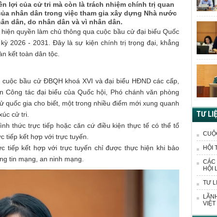
n lợi của cử tri mà còn là trách nhiệm chính trị quan
m của nhân dân trong việc tham gia xây dựng Nhà nước
ân dân, do nhân dân và vì nhân dân.
c hiện quyền làm chủ thông qua cuộc bầu cử đại biểu Quốc
 2026 - 2031. Đây là sự kiện chính trị trọng đại, khẳng
àn kết toàn dân tộc.
 cuộc bầu cử ĐBQH khoá XVI và đại biểu HĐND các cấp,
n Công tác đại biểu của Quốc hội, Phó chánh văn phòng
 quốc gia cho biết, một trong nhiều điểm mới xung quanh
TƯ LI
úc cử tri.
nh thức trực tiếp hoặc căn cứ điều kiện thực tế có thể tổ
CUỘ
c tiếp kết hợp với trực tuyến.
rực tiếp kết hợp với trực tuyến chỉ được thực hiện khi bảo
HỘI 
ông tin mạng, an ninh mạng.
CÁC 
HỘI 
TƯ L
LÃNH
VIỆT