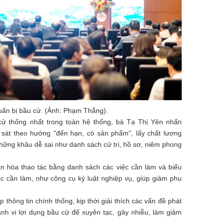
huẩn bị bầu cử. (Ảnh: Phạm Thắng).
cử thống nhất trong toàn hệ thống, bà Tạ Thị Yên nhấn
 sát theo hướng "đến hạn, có sản phẩm", lấy chất lượng
những khâu dễ sai như danh sách cử tri, hồ sơ, niêm phong
n hóa thao tác bằng danh sách các việc cần làm và biểu
c cần làm, như công cụ kỷ luật nghiệp vụ, giúp giảm phụ
p thông tin chính thống, kịp thời giải thích các vấn đề phát
nh vi lợi dụng bầu cử để xuyên tạc, gây nhiễu, làm giảm