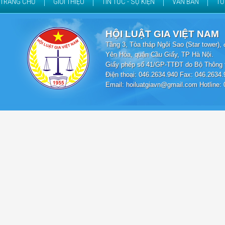
TRANG CHỦ
GIỚI THIỆU
TIN TỨC - SỰ KIỆN
VĂN BẢN
TƯ
HỘI LUẬT GIA VIỆT NAM
Tầng 3, Tòa tháp Ngôi Sao (Star tower
Yên Hòa, quận Cầu Giấy, TP Hà Nội.
Giấy phép số 41/GP-TTĐT do Bộ Thông t
Điện thoại: 046.2634.940 Fax: 046.2634.
Email: hoiluatgiavn@gmail.com Hotline: 