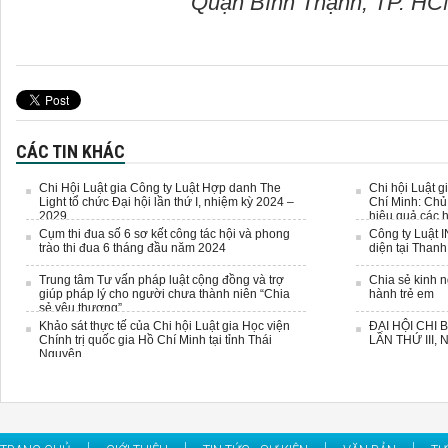
Quận Bình Thạnh, TP. H
CÁC TIN KHÁC
Chi Hội Luật gia Công ty Luật Hợp danh The
Chi hội Luật g
Light tổ chức Đại hội lần thứ I, nhiệm kỳ 2024 –
Chí Minh: Chủ 
2029.
hiệu quả các 
góp ý kiến và
Cụm thi đua số 6 sơ kết công tác hội và phong
Công ty Luật
trào thi đua 6 tháng đầu năm 2024
diện tại Than
Trung tâm Tư vấn pháp luật cộng đồng và trợ
Chia sẻ kinh 
giúp pháp lý cho người chưa thành niên “Chia
hành trẻ em
sẻ yêu thương”
Khảo sát thực tế của Chi hội Luật gia Học viện
ĐẠI HỘI CHI
Chính trị quốc gia Hồ Chí Minh tại tỉnh Thái
LẦN THỨ III,
Nguyên