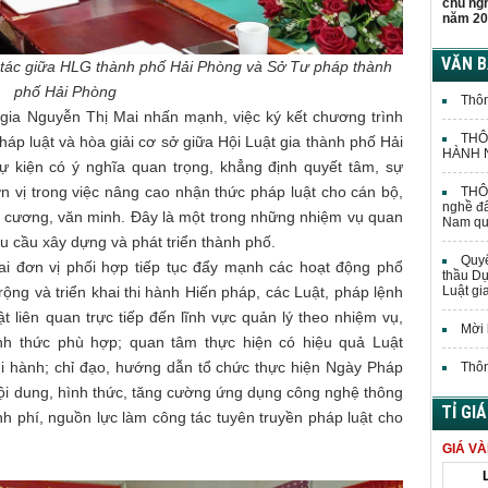
chủ ng
năm 20
VĂN 
g tác giữa HLG thành phố Hải Phòng và Sở Tư pháp thành
phố Hải Phòng
Thôn
t gia Nguyễn Thị Mai nhấn mạnh, việc ký kết chương trình
THÔ
háp luật và hòa giải cơ sở giữa Hội Luật gia thành phố Hải
HÀNH N
 kiện có ý nghĩa quan trọng, khẳng định quyết tâm, sự
n vị trong việc nâng cao nhận thức pháp luật cho cán bộ,
THÔN
nghề đấ
ỉ cương, văn minh. Đây là một trong những nhiệm vụ quan
Nam quả
êu cầu xây dựng và phát triển thành phố.
Quyế
ai đơn vị phối hợp tiếp tục đẩy mạnh các hoạt động phổ
thầu Dự
rộng và triển khai thi hành Hiến pháp, các Luật, pháp lệnh
Luật gi
 liên quan trực tiếp đến lĩnh vực quản lý theo nhiệm vụ,
Mời 
h thức phù hợp; quan tâm thực hiện có hiệu quả Luật
 hành; chỉ đạo, hướng dẫn tổ chức thực hiện Ngày Pháp
Thôn
i nội dung, hình thức, tăng cường ứng dụng công nghệ thông
TỈ GI
kinh phí, nguồn lực làm công tác tuyên truyền pháp luật cho
GIÁ V