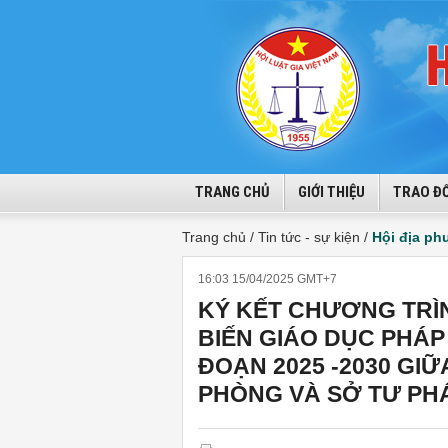
TRANG CHỦ
GIỚI THIỆU
TRAO ĐỔ
Trang chủ /
Tin tức - sự kiện /
Hội địa p
16:03 15/04/2025 GMT+7
KÝ KẾT CHƯƠNG TRÌ
BIẾN GIÁO DỤC PHÁP 
ĐOẠN 2025 -2030 GIỮ
PHÒNG VÀ SỞ TƯ PH