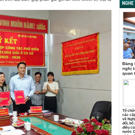
NGHE 
Đảng 
nghị t
quan 
Tổ chức
các cấp
về Ngh
đổi, bổ
điều củ
nước C