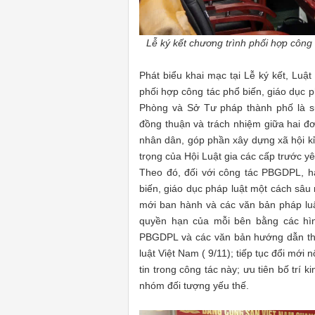
Lễ ký kết chương trình phối hợp côn
Phát biểu khai mạc tại Lễ ký kết, Luậ
phối hợp công tác phổ biến, giáo dục p
Phòng và Sở Tư pháp thành phố là sự
đồng thuận và trách nhiệm giữa hai đơ
nhân dân, góp phần xây dựng xã hội k
trọng của Hội Luật gia các cấp trước y
Theo đó, đối với công tác PBGDPL, h
biến, giáo dục pháp luật một cách sâu 
mới ban hành và các văn bản pháp luật
quyền hạn của mỗi bên bằng các hìn
PBGDPL và các văn bản hướng dẫn thi
luật Việt Nam ( 9/11); tiếp tục đổi mớ
tin trong công tác này; ưu tiên bố trí 
nhóm đối tượng yếu thế.