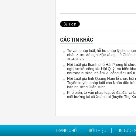
CÁC TIN KHÁC
Tư vấn pháp luật, hỗ trợ pháp lý cho phạ
nhân được đề nghị đặc xá dịp Lễ Chiến t
30/4/2025
Hội Luật gia thành phố Hải Phòng tổ chứ
nghị sơ kết công tác Hội Quý I và triển kha
phương hướng, nhiệm vụ công tác Quý II
2025
Hội Luật gia tỉnh Quảng Nam tổ chức hội 
Tuyên truyền pháp luật cho Nhân dân trên
bàn phường Điện Minh.
Phổ biến, tư vấn pháp luật về đất đai và 
môi trường tại xã Xuân Lai (huyện Thọ X
TRANG CHỦ
GIỚI THIỆU
TIN TỨC - 