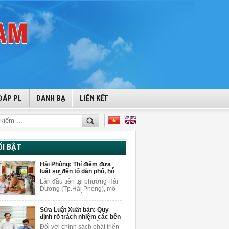
ĐÁP PL
DANH BẠ
LIÊN KẾT
ỔI BẬT
Hải Phòng: Thí điểm đưa
luật sư đến tổ dân phố, hỗ
trợ miễn phí cho người dân
Lần đầu tiên tại phường Hải
Dương (Tp.Hải Phòng), mô
hình tuyên truyền pháp luật
gắn với tư vấn pháp lý miễn
Sửa Luật Xuất bản: Quy
phí được triển khai ngay tại
định rõ trách nhiệm các bên
tổ dân phố để giải đáp
khi sử dụng AI để sáng tạo
vướng mắc pháp lý cho
Đối với chính sách phát triển