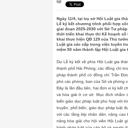
Ngày 11/4, tại trụ sở Hội Luật gia t
Lễ ký kết chương trình phối hợp côn
giai đoạn 2025-2030 với Sở Tư pháp 
thời triển khai thực thi Kế hoạch s
khai thưc hiện QĐ 129 của Thủ tướn
Luật gia các cấp trong việc tuyên t
niệm 50 năm thành lập Hội Luật gia t
Dự Lễ ký kết về phía Hội Luật gia thà
thành phố Hải Phòng; các đồng chí t
pháp thành phố có đồng chí Trần Đức
phó các phòng, ban của Sở và phóng v
Đây là lần đầu tiên, hai đơn vị ký kết 
và hòa giải ở cơ sở. Mục đích nhằm 
biến giáo dục pháp luật phù hợp với t
truyền, phổ biến, giáo dục pháp luật đư
với các tầng lớp nhân dân; nâng cao k
năng hòa giải cho hội viên Hội Luật g
hành pháp luật của cán bộ và người dân