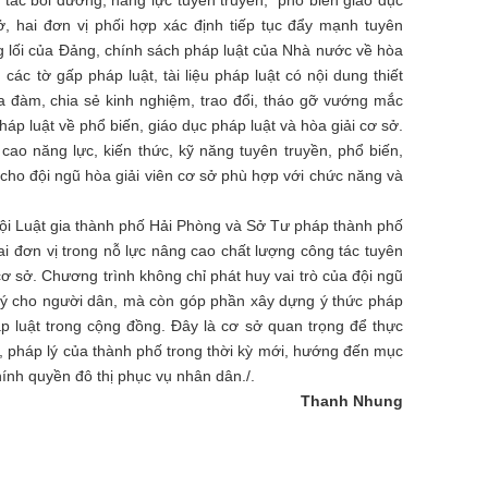
tác bồi dưỡng, năng lực tuyên truyền, phổ biến giáo dục
ở, hai đơn vị phối hợp xác định tiếp tục đẩy mạnh tuyên
g lối của Đảng, chính sách pháp luật của Nhà nước về hòa
các tờ gấp pháp luật, tài liệu pháp luật có nội dung thiết
tọa đàm, chia sẻ kinh nghiệm, trao đổi, tháo gỡ vướng mắc
pháp luật về phổ biến, giáo dục pháp luật và hòa giải cơ sở.
ao năng lực, kiến thức, kỹ năng tuyên truyền, phổ biến,
 cho đội ngũ hòa giải viên cơ sở phù hợp với chức năng và
Hội Luật gia thành phố Hải Phòng và Sở Tư pháp thành phố
ai đơn vị trong nỗ lực nâng cao chất lượng công tác tuyên
cơ sở. Chương trình không chỉ phát huy vai trò của đội ngũ
áp lý cho người dân, mà còn góp phần xây dựng ý thức pháp
p luật trong cộng đồng. Đây là cơ sở quan trọng để thực
ị, pháp lý của thành phố trong thời kỳ mới, hướng đến mục
hính quyền đô thị phục vụ nhân dân./.
Thanh Nhung