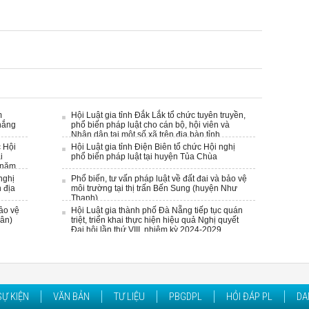
m
Hội Luật gia tỉnh Đắk Lắk tổ chức tuyên truyền,
hắng
phổ biến pháp luật cho cán bộ, hội viên và
Nhân dân tại một số xã trên điạ bàn tỉnh
c Hội
Hội Luật gia tỉnh Điện Biên tổ chức Hội nghị
i
phổ biến pháp luật tại huyện Tủa Chùa
 năm
nghị
Phổ biến, tư vấn pháp luật về đất đai và bảo vệ
 địa
môi trường tại thị trấn Bến Sung (huyện Như
Thanh)
bảo vệ
Hội Luật gia thành phố Đà Nẵng tiếp tục quán
uân)
triệt, triển khai thực hiện hiệu quả Nghị quyết
Đại hội lần thứ VIII, nhiệm kỳ 2024-2029
SỰ KIỆN
VĂN BẢN
TƯ LIỆU
PBGDPL
HỎI ĐÁP PL
DA