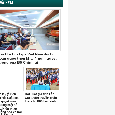
VÀ XEM
bộ Hội Luật gia Việt Nam dự Hội
oàn quốc triển khai 4 nghị quyết
trọng của Bộ Chính trị
 lấy ý kiến
Hội Luật gia tỉnh Lào
 Hội Luật gia
Cai tuyên truyền pháp
ị quyết sửa
luật cho 800 học sinh
 sung một số
a Hiến pháp
ộng hòa xã hội