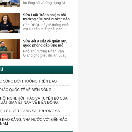
nội dung
người dân.
hạ tầng số và ứng dụng AI
khi sửa Luật Xuất bản, ĐBQH
Vương Quốc Thắng cho rằng
Sửa Luật Trách nhiệm bồi
cần nghiên cứu, bổ sung các
thường của Nhà nước: Bảo
quy định cụ thể hơn về việc
vệ cán bộ dám nghĩ, dám
bảo vệ quyền trong môi
Các ĐBQH bày tỏ thống nhất
làm vì lợi ích chung
trường AI.
với sự cần thiết phải ban
hành luật sửa đổi, bổ sung
một số điều của Luật Trách
Sửa đổi 9 luật về quân sự,
nhiệm bồi thường của Nhà
quốc phòng đáp ứng mô
nước.
hình chính quyền 2 cấp
Phó Thủ tướng Phan Văn
Giang cho biết, dự án Luật
sửa đổi, bổ sung một số điều
của 9 luật về quân sự, quốc
phòng sửa đổi các quy định
ỆU
liên quan đến sắp xếp tổ
chức bộ máy và xử lý các vấn
đề cấp bách phát sinh trong
C SỐNG ĐỜI THƯỜNG TRÊN ĐẢO
thực tiễn.
THẢO QUỐC TẾ VỀ BIỂN ĐÔNG
HỘI NGHỊ, HỘI THẢO VÀ TUYÊN BỐ CỦA
LUẬT GIA VIỆT NAM VỀ BIỂN ĐÔNG.
IỆU CŨ VỀ HOÀNG SA, TRƯỜNG SA
 ĐẠO ĐẢNG, NHÀ NƯỚC VỚI BIỂN ĐẢO
 NAM