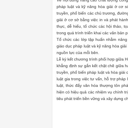
Về nội dung nâng cao chất lượng công 
pháp luật và kỹ năng hòa giải ở cơ s
truyền, phổ biến các chủ trương, đườn
giải ở cơ sở bằng việc in và phát hành 
thực, dễ hiểu, tổ chức các hội thảo, 
trong quá trình triển khai các văn bản 
Tổ chức các lớp tập huấn nhằm nâng c
giáo dục pháp luật và kỹ năng hòa giải
nguồn lực của mỗi bên.
Lễ ký kết chương trình phối hợp giữa 
khẳng định sự gắn kết chặt chẽ giữa h
truyền, phổ biến pháp luật và hòa giải 
luật gia trong việc tư vấn, hỗ trợ ph
luật, thức đẩy văn hóa thượng tôn phá
hiện có hiệu quả các nhiệm vụ chính tr
tiêu phát triển bền vững và xây dựng c