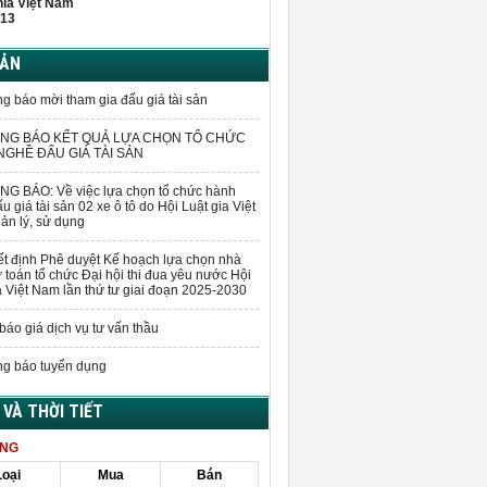
hĩa Việt Nam
13
BẢN
g báo mời tham gia đấu giá tài sản
NG BÁO KẾT QUẢ LỰA CHỌN TỔ CHỨC
GHỀ ĐẤU GIÁ TÀI SẢN
G BÁO: Về việc lựa chọn tổ chức hành
u giá tài sản 02 xe ô tô do Hội Luật gia Việt
n lý, sử dụng
t định Phê duyệt Kế hoạch lựa chọn nhà
 toán tổ chức Đại hội thi đua yêu nước Hội
a Việt Nam lần thứ tư giai đoạn 2025-2030
báo giá dịch vụ tư vấn thầu
g báo tuyển dụng
Á VÀ THỜI TIẾT
ÀNG
Loại
Mua
Bán