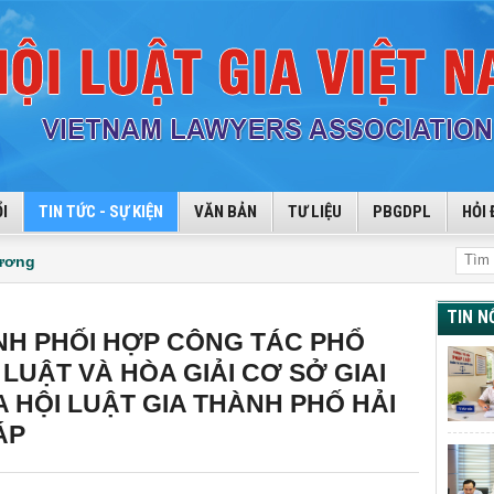
I
TIN TỨC - SỰ KIỆN
VĂN BẢN
TƯ LIỆU
PBGDPL
HỎI 
hương
TIN N
NH PHỐI HỢP CÔNG TÁC PHỔ
LUẬT VÀ HÒA GIẢI CƠ SỞ GIAI
A HỘI LUẬT GIA THÀNH PHỐ HẢI
ÁP