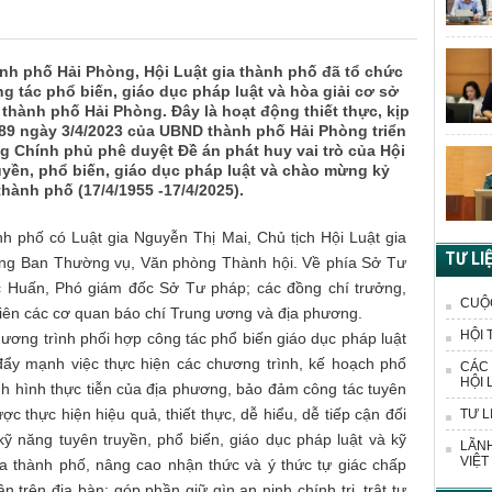
hành phố Hải Phòng, Hội Luật gia thành phố đã tổ chức
g tác phổ biến, giáo dục pháp luật và hòa giải cơ sở
thành phố Hải Phòng. Đây là hoạt động thiết thực, kịp
ố 89 ngày 3/4/2023 của UBND thành phố Hải Phòng triển
g Chính phủ phê duyệt Đề án phát huy vai trò của Hội
ruyền, phổ biến, giáo dục pháp luật và chào mừng kỷ
hành phố (17/4/1955 -17/4/2025).
nh phố có Luật gia Nguyễn Thị Mai, Chủ tịch Hội Luật gia
TƯ LI
rong Ban Thường vụ, Văn phòng Thành hội. Về phía Sở Tư
 Huấn, Phó giám đốc Sở Tư pháp; các đồng chí trưởng,
CUỘ
iên các cơ quan báo chí Trung ương và địa phương.
HỘI 
chương trình phối hợp công tác phổ biến giáo dục pháp luật
đẩy mạnh việc thực hiện các chương trình, kế hoạch phổ
CÁC 
HỘI 
ình hình thực tiễn của địa phương, bảo đảm công tác tuyên
ợc thực hiện hiệu quả, thiết thực, dễ hiểu, dễ tiếp cận đối
TƯ L
ỹ năng tuyên truyền, phổ biến, giáo dục pháp luật và kỹ
LÃNH
VIỆT
ia thành phố, nâng cao nhận thức và ý thức tự giác chấp
 trên địa bàn; góp phần giữ gìn an ninh chính trị, trật tự