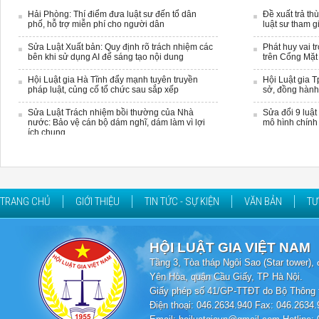
Hải Phòng: Thí điểm đưa luật sư đến tổ dân
Đề xuất trả th
phố, hỗ trợ miễn phí cho người dân
luật sư tham g
Sửa Luật Xuất bản: Quy định rõ trách nhiệm các
Phát huy vai t
bên khi sử dụng AI để sáng tạo nội dung
trên Cổng Mặt 
Hội Luật gia Hà Tĩnh đẩy mạnh tuyên truyền
Hội Luật gia 
pháp luật, củng cố tổ chức sau sắp xếp
sở, đồng hành
Sửa Luật Trách nhiệm bồi thường của Nhà
Sửa đổi 9 luậ
nước: Bảo vệ cán bộ dám nghĩ, dám làm vì lợi
mô hình chính
ích chung
TRANG CHỦ
GIỚI THIỆU
TIN TỨC - SỰ KIỆN
VĂN BẢN
TƯ
HỘI LUẬT GIA VIỆT NAM
Tầng 3, Tòa tháp Ngôi Sao (Star tower
Yên Hòa, quận Cầu Giấy, TP Hà Nội.
Giấy phép số 41/GP-TTĐT do Bộ Thông t
Điện thoại: 046.2634.940 Fax: 046.2634.