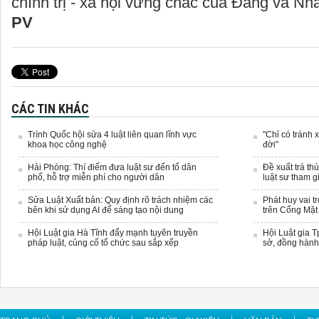
chính trị - xã hội vững chắc của Đảng và Nh
PV
CÁC TIN KHÁC
Trình Quốc hội sửa 4 luật liên quan lĩnh vực
"Chỉ có tránh 
khoa học công nghệ
đời"
Hải Phòng: Thí điểm đưa luật sư đến tổ dân
Đề xuất trả th
phố, hỗ trợ miễn phí cho người dân
luật sư tham g
Sửa Luật Xuất bản: Quy định rõ trách nhiệm các
Phát huy vai t
bên khi sử dụng AI để sáng tạo nội dung
trên Cổng Mặt 
Hội Luật gia Hà Tĩnh đẩy mạnh tuyên truyền
Hội Luật gia 
pháp luật, củng cố tổ chức sau sắp xếp
sở, đồng hành