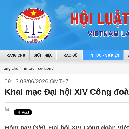
TRANG CHỦ
GIỚI THIỆU
TRAO ĐỔI
TIN TỨC - SỰ KIỆN
Trang chủ /
Tin tức - sự kiện /
09:13 03/06/2026 GMT+7
Khai mạc Đại hội XIV Công đoà
Hôm nay (3/6), Đại hội XIV Công đoàn Vi