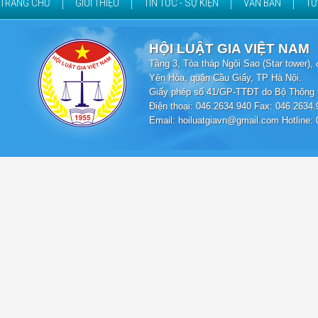
TRANG CHỦ
GIỚI THIỆU
TIN TỨC - SỰ KIỆN
VĂN BẢN
TƯ
HỘI LUẬT GIA VIỆT NAM
Tầng 3, Tòa tháp Ngôi Sao (Star tower
Yên Hòa, quận Cầu Giấy, TP Hà Nội.
Giấy phép số 41/GP-TTĐT do Bộ Thông t
Điện thoại: 046.2634.940 Fax: 046.2634.
Email: hoiluatgiavn@gmail.com Hotline: 