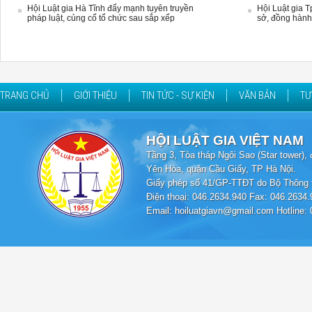
Hội Luật gia Hà Tĩnh đẩy mạnh tuyên truyền
Hội Luật gia 
pháp luật, củng cố tổ chức sau sắp xếp
sở, đồng hành
TRANG CHỦ
GIỚI THIỆU
TIN TỨC - SỰ KIỆN
VĂN BẢN
TƯ
HỘI LUẬT GIA VIỆT NAM
Tầng 3, Tòa tháp Ngôi Sao (Star tower
Yên Hòa, quận Cầu Giấy, TP Hà Nội.
Giấy phép số 41/GP-TTĐT do Bộ Thông t
Điện thoại: 046.2634.940 Fax: 046.2634.
Email: hoiluatgiavn@gmail.com Hotline: 