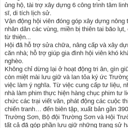
ủng hộ, tài trợ xây dựng 6 công trình tâm linh
sĩ, di tích lịch sử.
Vận động hội viên đóng góp xây dựng nông 
nhân dân các vùng, miền bị thiên tai bão lụt
từ thiện...
Hội đã hỗ trợ sửa chữa, nâng cấp và xây d
căn nhà; hỗ trợ giúp gia đình hội viên khó k
nghèo.
Không chỉ dừng lại ở hoạt động tri ân, gìn gi
còn miệt mài lưu giữ và lan tỏa ký ức Trườ
việc làm ý nghĩa. Từ việc cung cấp tư liệu,
nhà làm phim thực hiện hàng chục phim tư li
chức các trại viết văn, phát động các cuộc thi
chiến tranh… đến biên tập, xuất bản gần 39
Trường Sơn, Bộ đội Trường Sơn và Hội Trư
tất cả đã góp phần lưu giữ những trang sử 