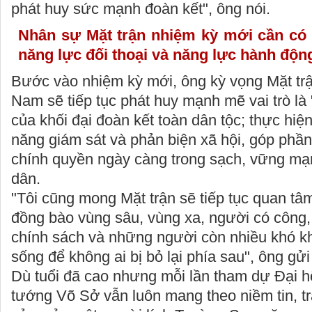
phát huy sức mạnh đoàn kết", ông nói.
Nhân sự Mặt trận nhiệm kỳ mới cần có 
năng lực đối thoại và năng lực hành độn
Bước vào nhiệm kỳ mới, ông kỳ vọng Mặt trậ
Nam sẽ tiếp tục phát huy mạnh mẽ vai trò là
của khối đại đoàn kết toàn dân tộc; thực hiệ
năng giám sát và phản biện xã hội, góp phầ
chính quyền ngày càng trong sạch, vững mạn
dân.
"Tôi cũng mong Mặt trận sẽ tiếp tục quan tâ
đồng bào vùng sâu, vùng xa, người có công,
chính sách và những người còn nhiều khó k
sống để không ai bị bỏ lại phía sau", ông gử
Dù tuổi đã cao nhưng mỗi lần tham dự Đại hộ
tướng Võ Sở vẫn luôn mang theo niềm tin, tr