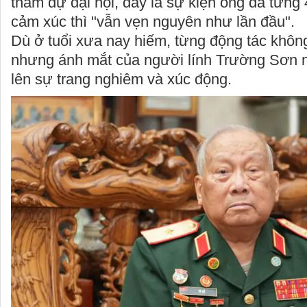
tham dự đại hội, đây là sự kiện ông đã từng 
cảm xúc thì "vẫn vẹn nguyên như lần đầu".
Dù ở tuổi xưa nay hiếm, từng động tác khôn
nhưng ánh mắt của người lính Trường Sơn 
lên sự trang nghiêm và xúc động.