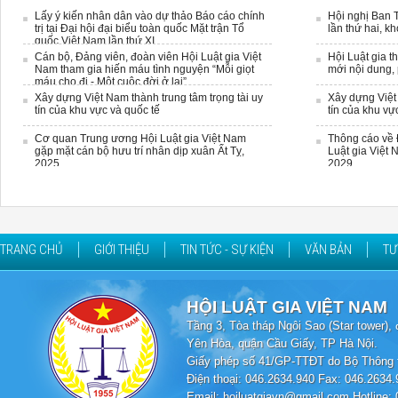
Lấy ý kiến nhân dân vào dự thảo Báo cáo chính
Hội nghị Ban 
trị tại Đại hội đại biểu toàn quốc Mặt trận Tổ
lần thứ hai, k
quốc Việt Nam lần thứ XI
Cán bộ, Đảng viên, đoàn viên Hội Luật gia Việt
Hội Luật gia t
Nam tham gia hiến máu tình nguyện “Mỗi giọt
mới nội dung,
máu cho đi - Một cuộc đời ở lại”
Xây dựng Việt Nam thành trung tâm trọng tài uy
Xây dựng Việt 
tín của khu vực và quốc tế
tín của khu vự
Cơ quan Trung ương Hội Luật gia Việt Nam
Thông cáo về 
gặp mặt cán bộ hưu trí nhân dịp xuân Ất Tỵ,
Luật gia Việt 
2025
2029
TRANG CHỦ
GIỚI THIỆU
TIN TỨC - SỰ KIỆN
VĂN BẢN
TƯ
HỘI LUẬT GIA VIỆT NAM
Tầng 3, Tòa tháp Ngôi Sao (Star tower
Yên Hòa, quận Cầu Giấy, TP Hà Nội.
Giấy phép số 41/GP-TTĐT do Bộ Thông t
Điện thoại: 046.2634.940 Fax: 046.2634.
Email: hoiluatgiavn@gmail.com Hotline: 