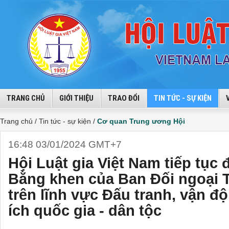
TRANG CHỦ
GIỚI THIỆU
TRAO ĐỔI
TIN TỨC - SỰ KIỆN
Trang chủ /
Tin tức - sự kiện /
Cơ quan Trung ương Hội
16:48 03/01/2024 GMT+7
Hội Luật gia Việt Nam tiếp tục
Bằng khen của Ban Đối ngoại 
trên lĩnh vực Đấu tranh, vận độ
ích quốc gia - dân tộc