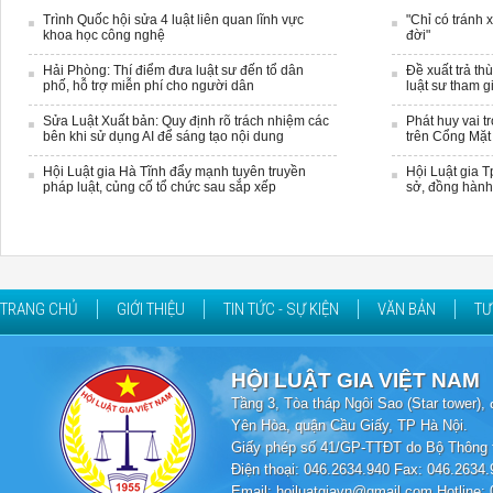
Trình Quốc hội sửa 4 luật liên quan lĩnh vực
"Chỉ có tránh 
khoa học công nghệ
đời"
Hải Phòng: Thí điểm đưa luật sư đến tổ dân
Đề xuất trả th
phố, hỗ trợ miễn phí cho người dân
luật sư tham g
Sửa Luật Xuất bản: Quy định rõ trách nhiệm các
Phát huy vai t
bên khi sử dụng AI để sáng tạo nội dung
trên Cổng Mặt 
Hội Luật gia Hà Tĩnh đẩy mạnh tuyên truyền
Hội Luật gia 
pháp luật, củng cố tổ chức sau sắp xếp
sở, đồng hành
TRANG CHỦ
GIỚI THIỆU
TIN TỨC - SỰ KIỆN
VĂN BẢN
TƯ
HỘI LUẬT GIA VIỆT NAM
Tầng 3, Tòa tháp Ngôi Sao (Star tower
Yên Hòa, quận Cầu Giấy, TP Hà Nội.
Giấy phép số 41/GP-TTĐT do Bộ Thông t
Điện thoại: 046.2634.940 Fax: 046.2634.
Email: hoiluatgiavn@gmail.com Hotline: 