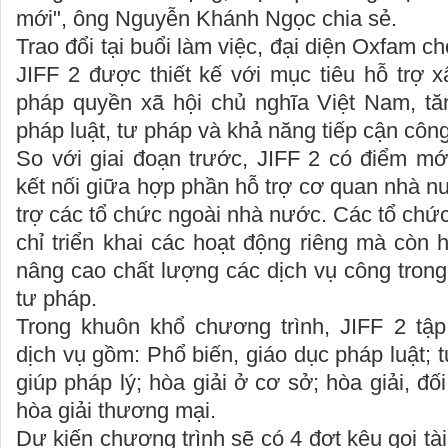
mới", ông Nguyễn Khánh Ngọc chia sẻ.
Trao đổi tại buổi làm việc, đại diện Oxfam ch
JIFF 2 được thiết kế với mục tiêu hỗ trợ
pháp quyền xã hội chủ nghĩa Việt Nam, t
pháp luật, tư pháp và khả năng tiếp cận côn
So với giai đoạn trước, JIFF 2 có điểm mớ
kết nối giữa hợp phần hỗ trợ cơ quan nhà 
trợ các tổ chức ngoài nhà nước. Các tổ chức
chỉ triển khai các hoạt động riêng mà còn
nâng cao chất lượng các dịch vụ công trong 
tư pháp.
Trong khuôn khổ chương trình, JIFF 2 tậ
dịch vụ gồm: Phổ biến, giáo dục pháp luật; t
giúp pháp lý; hòa giải ở cơ sở; hòa giải, đối
hòa giải thương mại.
Dự kiến chương trình sẽ có 4 đợt kêu gọi tà