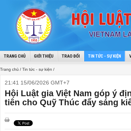
TRANG CHỦ
GIỚI THIỆU
TRAO ĐỔI
TIN TỨC - SỰ KIỆN
Trang chủ /
Tin tức - sự kiện /
21:41 15/06/2026 GMT+7
Hội Luật gia Việt Nam góp ý đ
tiên cho Quỹ Thúc đẩy sáng ki