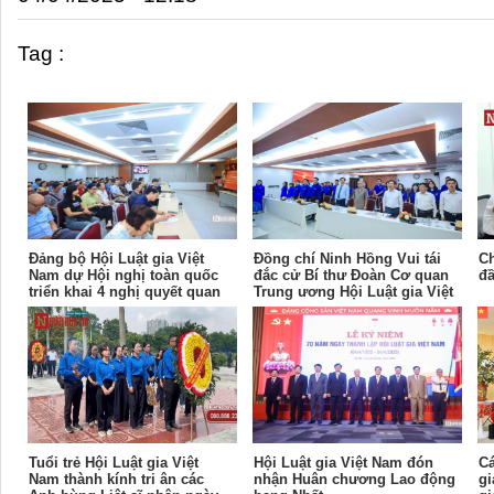
Tag :
Đảng bộ Hội Luật gia Việt
Đồng chí Ninh Hồng Vui tái
Ch
Nam dự Hội nghị toàn quốc
đắc cử Bí thư Đoàn Cơ quan
đầ
triển khai 4 nghị quyết quan
Trung ương Hội Luật gia Việt
trọng của Bộ Chính trị
Nam
Tuổi trẻ Hội Luật gia Việt
Hội Luật gia Việt Nam đón
Cá
Nam thành kính tri ân các
nhận Huân chương Lao động
gi