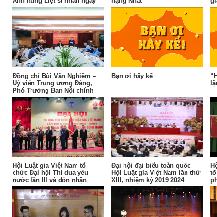
Anh hùng Liệt sĩ nhân ngày
hạng Nhất
gi
27/7
h
ni
Tr
Đồng chí Bùi Văn Nghiêm –
Bạn ơi hãy kể
“H
Uỷ viên Trung ương Đảng,
lặ
Phó Trưởng Ban Nội chính
Trung ương thăm và làm việc
với Hội Luật gia Việt Nam
Hội Luật gia Việt Nam tổ
Đại hội đại biểu toàn quốc
Hộ
chức Đại hội Thi đua yêu
Hội Luật gia Việt Nam lần thứ
tổ
nước lần III và đón nhận
XIII, nhiệm kỳ 2019 2024
ph
Huân chương Lao động hạng
Nhì