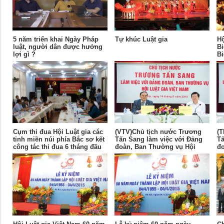
5 năm triển khai Ngày Pháp
Tự khúc Luật gia
Hộ
luật, người dân được hưởng
Bi
lợi gì ?
Bi
ni
Cụm thi đua Hội Luật gia các
(VTV)Chủ tịch nước Trương
(
tỉnh miền núi phía Bắc sơ kết
Tấn Sang làm việc với Đảng
Tấ
công tác thi đua 6 tháng đầu
đoàn, Ban Thường vụ Hội
đo
năm 2016
Luật gia Việt Nam
Lu