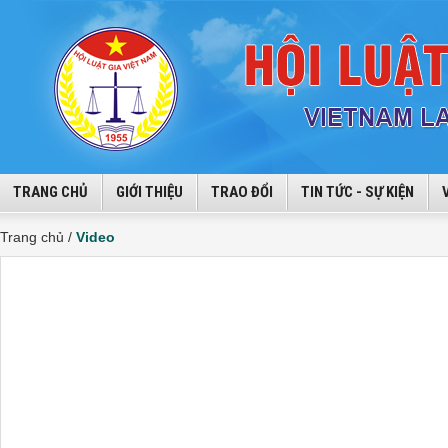
TRANG CHỦ
GIỚI THIỆU
TRAO ĐỔI
TIN TỨC - SỰ KIỆN
Trang chủ /
Video