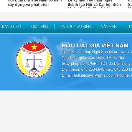
Hội Luật gia Việt Nam 60 năm
Lễ kỷ niệm 60 năm ngày
Ch
xây dựng và phát triển
thành lập Hội và Đại hội điển
Sa
hình tiên tiến lần thứ II
hì
gi
TRANG CHỦ
GIỚI THIỆU
TIN TỨC - SỰ KIỆN
VĂN BẢN
TƯ
HỘI LUẬT GIA VIỆT NAM
Tầng 3, Tòa tháp Ngôi Sao (Star tower
Yên Hòa, quận Cầu Giấy, TP Hà Nội.
Giấy phép số 41/GP-TTĐT do Bộ Thông t
Điện thoại: 046.2634.940 Fax: 046.2634.
Email: hoiluatgiavn@gmail.com Hotline: 