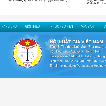
môi trường tại xã Xuân Lai (huyện Thọ Xuân)
triệt, triển kh
Đại hội lần th
TRANG CHỦ
GIỚI THIỆU
TIN TỨC - SỰ KIỆN
VĂN BẢN
TƯ
HỘI LUẬT GIA VIỆT NAM
Tầng 3, Tòa tháp Ngôi Sao (Star tower
Yên Hòa, quận Cầu Giấy, TP Hà Nội.
Giấy phép số 41/GP-TTĐT do Bộ Thông t
Điện thoại: 046.2634.940 Fax: 046.2634.
Email: hoiluatgiavn@gmail.com Hotline: 