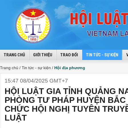
TRANG CHỦ
GIỚI THIỆU
TRAO ĐỔI
TIN TỨC - SỰ KIỆN
Trang chủ /
Tin tức - sự kiện /
Hội địa phương
15:47 08/04/2025 GMT+7
HỘI LUẬT GIA TỈNH QUẢNG N
PHÒNG TƯ PHÁP HUYỆN BẮC 
CHỨC HỘI NGHỊ TUYÊN TRUY
LUẬT