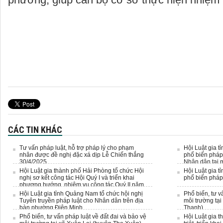
CÁC TIN KHÁC
Tư vấn pháp luật, hỗ trợ pháp lý cho phạm
Hội Luật gia t
nhân được đề nghị đặc xá dịp Lễ Chiến thắng
phổ biến pháp 
30/4/2025
Nhân dân tại m
Hội Luật gia thành phố Hải Phòng tổ chức Hội
Hội Luật gia t
nghị sơ kết công tác Hội Quý I và triển khai
phổ biến pháp
phương hướng, nhiệm vụ công tác Quý II năm
2025
Hội Luật gia tỉnh Quảng Nam tổ chức hội nghị
Phổ biến, tư v
Tuyên truyền pháp luật cho Nhân dân trên địa
môi trường tại
bàn phường Điện Minh.
Thanh)
Phổ biến, tư vấn pháp luật về đất đai và bảo vệ
Hội Luật gia 