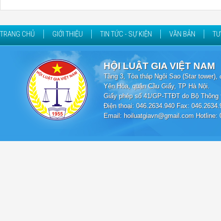
TRANG CHỦ
GIỚI THIỆU
TIN TỨC - SỰ KIỆN
VĂN BẢN
TƯ
HỘI LUẬT GIA VIỆT NAM
Tầng 3, Tòa tháp Ngôi Sao (Star tower
Yên Hòa, quận Cầu Giấy, TP Hà Nội.
Giấy phép số 41/GP-TTĐT do Bộ Thông t
Điện thoại: 046.2634.940 Fax: 046.2634.
Email: hoiluatgiavn@gmail.com Hotline: 