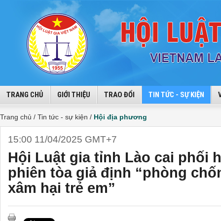
TRANG CHỦ
GIỚI THIỆU
TRAO ĐỔI
TIN TỨC - SỰ KIỆN
Trang chủ /
Tin tức - sự kiện /
Hội địa phương
15:00 11/04/2025 GMT+7
Hội Luật gia tỉnh Lào cai phối
phiên tòa giả định “phòng chố
xâm hại trẻ em”