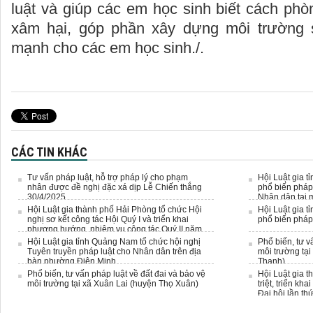
luật và giúp các em học sinh biết cách phò
xâm hại, góp phần xây dựng môi trường s
mạnh cho các em học sinh./.
CÁC TIN KHÁC
Tư vấn pháp luật, hỗ trợ pháp lý cho phạm
Hội Luật gia t
nhân được đề nghị đặc xá dịp Lễ Chiến thắng
phổ biến pháp 
30/4/2025
Nhân dân tại m
Hội Luật gia thành phố Hải Phòng tổ chức Hội
Hội Luật gia t
nghị sơ kết công tác Hội Quý I và triển khai
phổ biến pháp
phương hướng, nhiệm vụ công tác Quý II năm
2025
Hội Luật gia tỉnh Quảng Nam tổ chức hội nghị
Phổ biến, tư v
Tuyên truyền pháp luật cho Nhân dân trên địa
môi trường tại
bàn phường Điện Minh.
Thanh)
Phổ biến, tư vấn pháp luật về đất đai và bảo vệ
Hội Luật gia 
môi trường tại xã Xuân Lai (huyện Thọ Xuân)
triệt, triển kh
Đại hội lần th