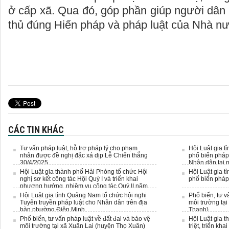
ở cấp xã. Qua đó, góp phần giúp người dân 
thủ đúng Hiến pháp và pháp luật của Nhà nướ
Du
CÁC TIN KHÁC
Tư vấn pháp luật, hỗ trợ pháp lý cho phạm
Hội Luật gia t
nhân được đề nghị đặc xá dịp Lễ Chiến thắng
phổ biến pháp 
30/4/2025
Nhân dân tại m
Hội Luật gia thành phố Hải Phòng tổ chức Hội
Hội Luật gia t
nghị sơ kết công tác Hội Quý I và triển khai
phổ biến pháp
phương hướng, nhiệm vụ công tác Quý II năm
2025
Hội Luật gia tỉnh Quảng Nam tổ chức hội nghị
Phổ biến, tư v
Tuyên truyền pháp luật cho Nhân dân trên địa
môi trường tại
bàn phường Điện Minh.
Thanh)
Phổ biến, tư vấn pháp luật về đất đai và bảo vệ
Hội Luật gia 
môi trường tại xã Xuân Lai (huyện Thọ Xuân)
triệt, triển kh