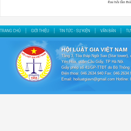
Đại hội lần th
TRANG CHỦ
GIỚI THIỆU
TIN TỨC - SỰ KIỆN
VĂN BẢN
TƯ
HỘI LUẬT GIA VIỆT NAM
Tầng 3, Tòa tháp Ngôi Sao (Star tower
Yên Hòa, quận Cầu Giấy, TP Hà Nội.
Giấy phép số 41/GP-TTĐT do Bộ Thông t
Điện thoại: 046.2634.940 Fax: 046.2634.
Email: hoiluatgiavn@gmail.com Hotline: 