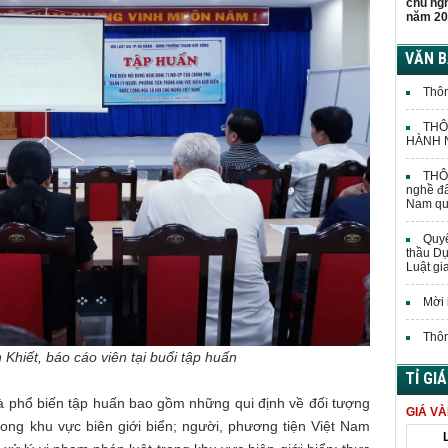
chủ ng
năm 20
VĂN 
Thôn
THÔ
HÀNH N
THÔN
nghề đấ
Nam quả
Quyế
thầu Dự
Luật gi
Mời 
Thôn
 Khiết, báo cáo viên tại buổi tập huấn
TỈ GI
à phổ biến tập huấn bao gồm những qui định về đối tượng
GIÁ V
ong khu vực biên giới biển; người, phương tiện Việt Nam