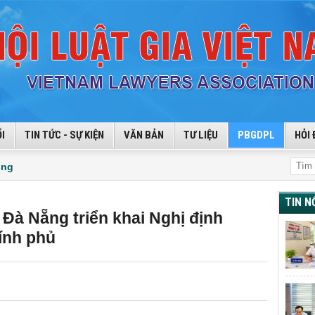
I
TIN TỨC - SỰ KIỆN
VĂN BẢN
TƯ LIỆU
PBGDPL
HỎI 
ộng
TIN N
 Đà Nẵng triển khai Nghị định
ính phủ