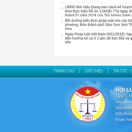
UBND tỉnh Hậu Giang ban hành kế hoạch 
khai thực hiện Đề án 129/QĐ-TTg ngày 3
tháng 01 năm 2024 của Thủ tướng chính
Bồi dưỡng kiến thức pháp luật cho cán bộ
phường, thôn thành phố Sầm Sơn, tỉnh T
Hóa
Ngày Pháp luật Việt Nam (9/11/2018): Ng
dân hưởng lợi cả ở 2 góc độ trực tiếp và 
tiếp
TRANG CHỦ
GIỚI THIỆU
TIN TỨC - 
HỘI L
Tầng 3, T
Hòa, quận
Giấy phép
Điện thoạ
Email: ho