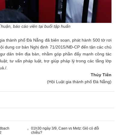
huận, báo cáo viên tại buổi tập huấn
 gia thành phố Đà Nẵng đã biên soạn, phát hành 500 tờ rơi
nội dung cơ bản Nghị định 71/2015/NĐ-CP đến tận các chủ
 ngư dân trên địa bàn, nhằm góp phần đẩy mạnh công tác
uật; tư vấn pháp luật, trợ giúp pháp lý trong các tầng lớp
ả./.
Thủy Tiên
(Hội Luật gia thành phố Đà Nẵng)
adbach
01h30 ngày 3/9, Caen vs Metz: Gió có đổi
2
chiều?