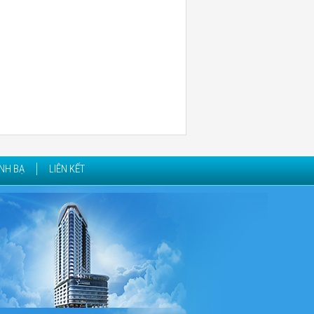
NH BẠ
LIÊN KẾT