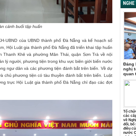
NGHE 
àn cảnh buổi tập huấn
6/KH-UBND của UBND thành phố Đà Nẵng và kế hoạch số
, Hội Luật gia thành phố Đà Nẵng đã triển khai tập huấn
n Thanh Khê và phường Mân Thái, quận Sơn Trà về nội
 lý người, phương tiện trong khu vực biên giới biển nước
Đảng 
g ngư dân và các phương tiện đánh bắt trên biển. Về dự
nghị t
quan 
à chủ phương tiện có tàu thuyền đánh bắt trên biển. Luật
ờng trực Hội Luật gia thành phố Đà Nẵng chỉ đạo các đợt
Tổ chức
các cấp
về Ngh
đổi, bổ
điều củ
nước C