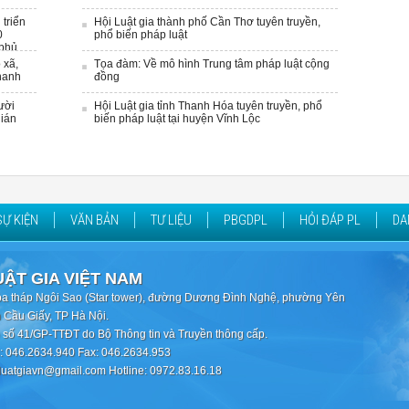
triển
Hội Luật gia thành phố Cần Thơ tuyên truyền,
0
phổ biến pháp luật
 phủ
 xã,
Tọa đàm: Về mô hình Trung tâm pháp luật cộng
hanh
đồng
ười
Hội Luật gia tỉnh Thanh Hóa tuyên truyền, phổ
gián
biến pháp luật tại huyện Vĩnh Lộc
SỰ KIỆN
VĂN BẢN
TƯ LIỆU
PBGDPL
HỎI ĐÁP PL
DA
UẬT GIA VIỆT NAM
òa tháp Ngôi Sao (Star tower), đường Dương Đình Nghệ, phường Yên
 Cầu Giấy, TP Hà Nội.
 số 41/GP-TTĐT do Bộ Thông tin và Truyền thông cấp.
i: 046.2634.940 Fax: 046.2634.953
iluatgiavn@gmail.com Hotline: 0972.83.16.18