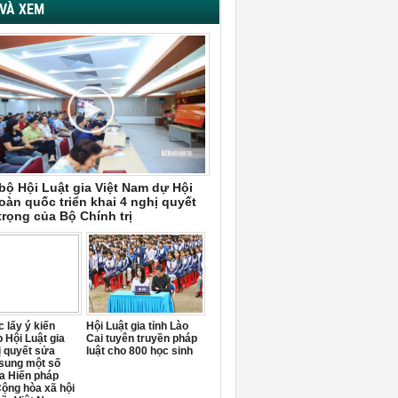
VÀ XEM
bộ Hội Luật gia Việt Nam dự Hội
oàn quốc triển khai 4 nghị quyết
trọng của Bộ Chính trị
 lấy ý kiến
Hội Luật gia tỉnh Lào
 Hội Luật gia
Cai tuyên truyền pháp
ị quyết sửa
luật cho 800 học sinh
 sung một số
a Hiến pháp
ộng hòa xã hội