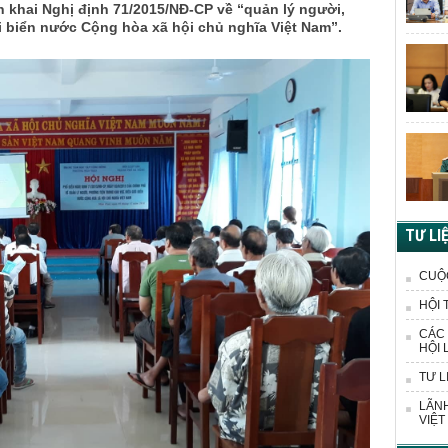
n khai Nghị định 71/2015/NĐ-CP về “quản lý người,
i biển nước Cộng hòa xã hội chủ nghĩa Việt Nam”.
TƯ LI
CUỘ
HỘI 
CÁC 
HỘI 
TƯ L
LÃNH
VIỆT