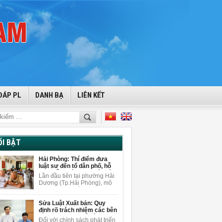
ĐÁP PL
DANH BẠ
LIÊN KẾT
ỔI BẬT
Hải Phòng: Thí điểm đưa
luật sư đến tổ dân phố, hỗ
trợ miễn phí cho người dân
Lần đầu tiên tại phường Hải
Dương (Tp.Hải Phòng), mô
hình tuyên truyền pháp luật
gắn với tư vấn pháp lý miễn
Sửa Luật Xuất bản: Quy
phí được triển khai ngay tại
định rõ trách nhiệm các bên
tổ dân phố để giải đáp
khi sử dụng AI để sáng tạo
vướng mắc pháp lý cho
Đối với chính sách phát triển