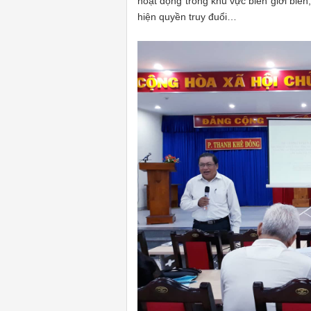
hoạt động trong khu vực biên giới biển;
hiện quyền truy đuổi…