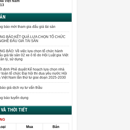
hĩa Việt Nam
13
BẢN
g báo mời tham gia đấu giá tài sản
NG BÁO KẾT QUẢ LỰA CHỌN TỔ CHỨC
GHỀ ĐẤU GIÁ TÀI SẢN
G BÁO: Về việc lựa chọn tổ chức hành
u giá tài sản 02 xe ô tô do Hội Luật gia Việt
n lý, sử dụng
t định Phê duyệt Kế hoạch lựa chọn nhà
 toán tổ chức Đại hội thi đua yêu nước Hội
a Việt Nam lần thứ tư giai đoạn 2025-2030
báo giá dịch vụ tư vấn thầu
g báo tuyển dụng
Á VÀ THỜI TIẾT
ÀNG
Loại
Mua
Bán