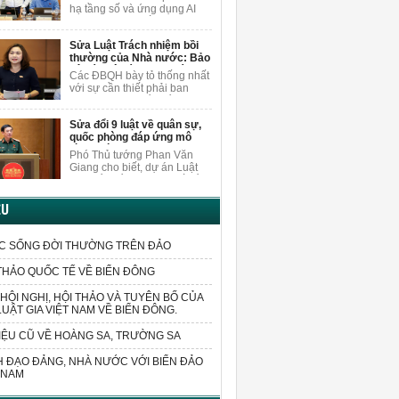
nội dung
người dân.
hạ tầng số và ứng dụng AI
khi sửa Luật Xuất bản, ĐBQH
Vương Quốc Thắng cho rằng
Sửa Luật Trách nhiệm bồi
cần nghiên cứu, bổ sung các
thường của Nhà nước: Bảo
quy định cụ thể hơn về việc
vệ cán bộ dám nghĩ, dám
bảo vệ quyền trong môi
Các ĐBQH bày tỏ thống nhất
làm vì lợi ích chung
trường AI.
với sự cần thiết phải ban
hành luật sửa đổi, bổ sung
một số điều của Luật Trách
Sửa đổi 9 luật về quân sự,
nhiệm bồi thường của Nhà
quốc phòng đáp ứng mô
nước.
hình chính quyền 2 cấp
Phó Thủ tướng Phan Văn
Giang cho biết, dự án Luật
sửa đổi, bổ sung một số điều
của 9 luật về quân sự, quốc
phòng sửa đổi các quy định
ỆU
liên quan đến sắp xếp tổ
chức bộ máy và xử lý các vấn
đề cấp bách phát sinh trong
C SỐNG ĐỜI THƯỜNG TRÊN ĐẢO
thực tiễn.
THẢO QUỐC TẾ VỀ BIỂN ĐÔNG
HỘI NGHỊ, HỘI THẢO VÀ TUYÊN BỐ CỦA
LUẬT GIA VIỆT NAM VỀ BIỂN ĐÔNG.
IỆU CŨ VỀ HOÀNG SA, TRƯỜNG SA
 ĐẠO ĐẢNG, NHÀ NƯỚC VỚI BIỂN ĐẢO
 NAM