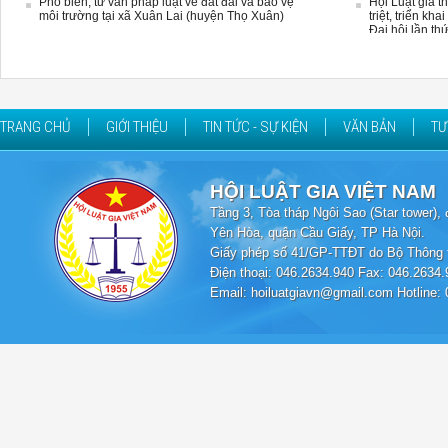
Phổ biến, tư vấn pháp luật về đất đai và bảo vệ
Hội Luật gia 
môi trường tại xã Xuân Lai (huyện Thọ Xuân)
triệt, triển kh
Đại hội lần th
TRANG CHỦ
GIỚI THIỆU
TIN TỨC - SỰ KIỆN
VĂN BẢN
TƯ
HỘI LUẬT GIA VIỆT NAM
Tầng 3, Tòa tháp Ngôi Sao (Star tower
Yên Hòa, quận Cầu Giấy, TP Hà Nội.
Giấy phép số 41/GP-TTĐT do Bộ Thông t
Điện thoại: 046.2634.940 Fax: 046.2634.
Email: hoiluatgiavn@gmail.com Hotline: 