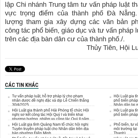
lập Chi nhánh Trung tâm tư vấn pháp luật th
vực trọng điểm của thành phố Đà Nẵng
lượng tham gia xây dựng các văn bản ph
công tác phổ biến, giáo dục và tư vấn pháp lu
trên các địa bàn dân cư của thành phố./.
Thủy Tiên, Hội L
CÁC TIN KHÁC
Tư vấn pháp luật, hỗ trợ pháp lý cho phạm
Hội Luật gia t
nhân được đề nghị đặc xá dịp Lễ Chiến thắng
phổ biến pháp 
30/4/2025
Nhân dân tại m
Hội Luật gia thành phố Hải Phòng tổ chức Hội
Hội Luật gia t
nghị sơ kết công tác Hội Quý I và triển khai
phổ biến pháp
phương hướng, nhiệm vụ công tác Quý II năm
2025
Hội Luật gia tỉnh Quảng Nam tổ chức hội nghị
Phổ biến, tư v
Tuyên truyền pháp luật cho Nhân dân trên địa
môi trường tại
bàn phường Điện Minh.
Thanh)