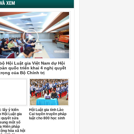
VÀ XEM
bộ Hội Luật gia Việt Nam dự Hội
oàn quốc triển khai 4 nghị quyết
trọng của Bộ Chính trị
 lấy ý kiến
Hội Luật gia tỉnh Lào
 Hội Luật gia
Cai tuyên truyền pháp
ị quyết sửa
luật cho 800 học sinh
 sung một số
a Hiến pháp
ộng hòa xã hội