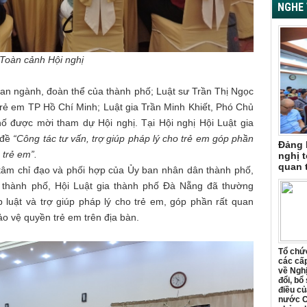
NGHE 
Toàn cảnh Hội nghị
ban ngành, đoàn thể của thành phố; Luật sư Trần Thị Ngọc
trẻ em TP Hồ Chí Minh; Luật gia Trần Minh Khiết, Phó Chủ
hố được mời tham dự Hội nghị. Tại Hội nghị Hội Luật gia
 đề
“Công tác tư vấn, trợ giúp pháp lý cho trẻ em góp phần
Đảng 
trẻ em”.
nghị t
quan 
âm chỉ đạo và phối hợp của Ủy ban nhân dân thành phố,
 thành phố, Hội Luật gia thành phố Đà Nẵng đã thường
luật và trợ giúp pháp lý cho trẻ em, góp phần rất quan
o vệ quyền trẻ em trên địa bàn.
Tổ chức
các cấp
về Ngh
đổi, bổ
điều củ
nước C