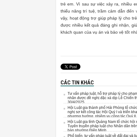
trẻ em. Vì sau sự việc xảy ra, nhiều 
thiểu năng trí tuệ, trầm cảm dẫn đến v
vậy, hoạt động trợ giúp pháp lý cho tr
được nhiều kết quả đáng ghi nhận, giú
khách quan của vụ án và bảo vệ tốt nhấ
CÁC TIN KHÁC
Tư vấn pháp luật, hỗ trợ pháp lý cho phạ
nhân được đề nghị đặc xá dịp Lễ Chiến t
30/4/2025
Hội Luật gia thành phố Hải Phòng tổ chứ
nghị sơ kết công tác Hội Quý I và triển kha
phương hướng, nhiệm vụ công tác Quý II
2025
Hội Luật gia tỉnh Quảng Nam tổ chức hội 
Tuyên truyền pháp luật cho Nhân dân trên
bàn phường Điện Minh.
Phổ biến, tư vấn pháp luật về đất đai và 