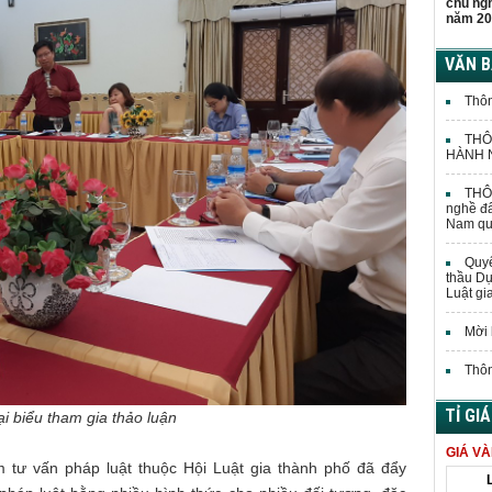
chủ ng
năm 20
VĂN 
Thôn
THÔ
HÀNH N
THÔN
nghề đấ
Nam quả
Quyế
thầu Dự
Luật gi
Mời 
Thôn
TỈ GI
i biểu tham gia thảo luận
GIÁ V
tư vấn pháp luật thuộc Hội Luật gia thành phố đã đẩy