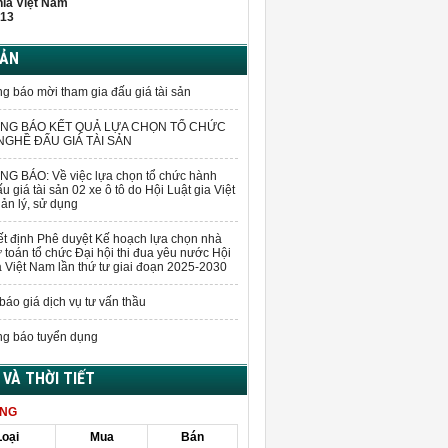
hĩa Việt Nam
13
BẢN
g báo mời tham gia đấu giá tài sản
NG BÁO KẾT QUẢ LỰA CHỌN TỔ CHỨC
GHỀ ĐẤU GIÁ TÀI SẢN
G BÁO: Về việc lựa chọn tổ chức hành
u giá tài sản 02 xe ô tô do Hội Luật gia Việt
n lý, sử dụng
t định Phê duyệt Kế hoạch lựa chọn nhà
 toán tổ chức Đại hội thi đua yêu nước Hội
a Việt Nam lần thứ tư giai đoạn 2025-2030
báo giá dịch vụ tư vấn thầu
g báo tuyển dụng
Á VÀ THỜI TIẾT
ÀNG
Loại
Mua
Bán