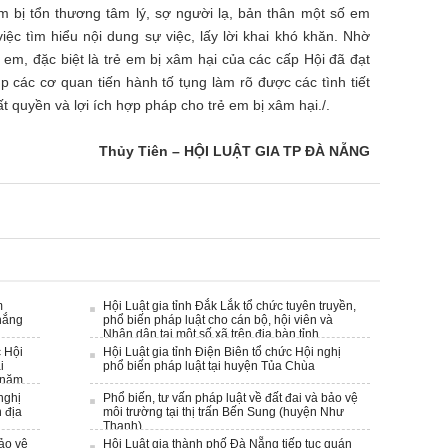
em bị tổn thương tâm lý, sợ người lạ, bản thân một số em
iệc tìm hiểu nội dung sự việc, lấy lời khai khó khăn. Nhờ
ẻ em, đặc biệt là trẻ em bị xâm hại của các cấp Hội đã đạt
p các cơ quan tiến hành tố tụng làm rõ được các tình tiết
t quyền và lợi ích hợp pháp cho trẻ em bị xâm hại./.
Thủy Tiên – HỘI LUẬT GIA TP ĐÀ NẴNG
m
Hội Luật gia tỉnh Đắk Lắk tổ chức tuyên truyền,
hắng
phổ biến pháp luật cho cán bộ, hội viên và
Nhân dân tại một số xã trên điạ bàn tỉnh
c Hội
Hội Luật gia tỉnh Điện Biên tổ chức Hội nghị
i
phổ biến pháp luật tại huyện Tủa Chùa
 năm
nghị
Phổ biến, tư vấn pháp luật về đất đai và bảo vệ
 địa
môi trường tại thị trấn Bến Sung (huyện Như
Thanh)
bảo vệ
Hội Luật gia thành phố Đà Nẵng tiếp tục quán