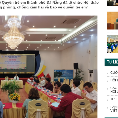
ệ Quyền trẻ em thành phố Đà Nẵng đã tổ chức Hội thảo
ng phòng, chống xâm hại và bảo vệ quyền trẻ em”.
TƯ LI
CUỘ
HỘI 
CÁC 
HỘI 
TƯ L
LÃNH
VIỆT