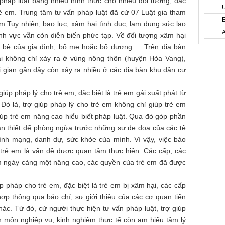
pháp luật bằng nhiều hình thức cho nhiều đối tượng, đặc
trẻ em. Trung tâm tư vấn pháp luật đã cử 07 Luật gia tham
em.Tuy nhiên, bạo lực, xâm hại tình dục, lạm dụng sức lao
nh vực vẫn còn diễn biến phức tạp. Về đối tượng xâm hại
 bè của gia đình, bố mẹ hoặc bố dượng … Trên địa bàn
i không chỉ xảy ra ở vùng nông thôn (huyện Hòa Vang),
ời gian gần đây còn xảy ra nhiều ở các địa bàn khu dân cư
giúp pháp lý cho trẻ em, đặc biệt là trẻ em gái xuất phát từ
ó là, trợ giúp pháp lý cho trẻ em không chỉ giúp trẻ em
giúp trẻ em nâng cao hiểu biết pháp luật. Qua đó góp phần
ần thiết để phòng ngừa trước những sự đe dọa của các tệ
tính mạng, danh dự, sức khỏe của mình. Vì vậy, việc bảo
trẻ em là vấn đề được quan tâm thực hiện. Các cấp, các
m ngày càng một nâng cao, các quyền của trẻ em đã được
p pháp cho trẻ em, đặc biệt là trẻ em bị xâm hại, các cấp
p thông qua báo chí, sự giới thiệu của các cơ quan tiến
hác. Từ đó, cử người thực hiện tư vấn pháp luật, trợ giúp
n môn nghiệp vụ, kinh nghiệm thực tế còn am hiểu tâm lý