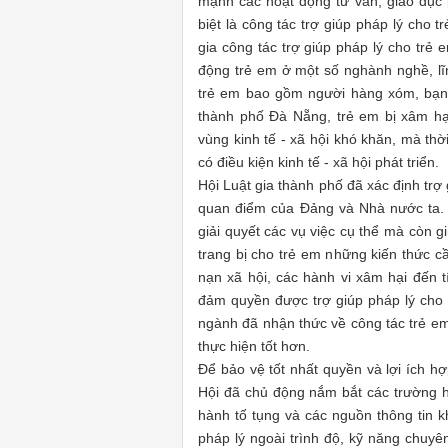
mạnh các hoạt động tư vấn, giáo dục 
biệt là công tác trợ giúp pháp lý cho 
gia công tác trợ giúp pháp lý cho trẻ 
động trẻ em ở một số nghành nghề, lĩ
trẻ em bao gồm người hàng xóm, bạn
thành phố Đà Nẵng, trẻ em bị xâm hạ
vùng kinh tế - xã hội khó khăn, mà th
có điều kiện kinh tế - xã hội phát triển.
Hội Luật gia thành phố đã xác định trợ 
quan điểm của Đảng và Nhà nước ta. Đ
giải quyết các vụ việc cụ thể mà còn 
trang bị cho trẻ em những kiến thức c
nạn xã hội, các hành vi xâm hại đến 
đảm quyền được trợ giúp pháp lý cho 
ngành đã nhận thức về công tác trẻ e
thực hiện tốt hơn.
Để bảo vệ tốt nhất quyền và lợi ích hợ
Hội đã chủ động nắm bắt các trường hợ
hành tố tụng và các nguồn thông tin k
pháp lý ngoài trình độ, kỹ năng chuyê