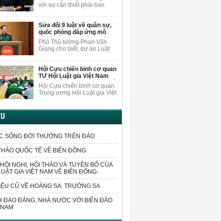
làm vì lợi ích chung
trường AI.
với sự cần thiết phải ban
hành luật sửa đổi, bổ sung
một số điều của Luật Trách
Sửa đổi 9 luật về quân sự,
nhiệm bồi thường của Nhà
quốc phòng đáp ứng mô
nước.
hình chính quyền 2 cấp
Phó Thủ tướng Phan Văn
Giang cho biết, dự án Luật
sửa đổi, bổ sung một số điều
của 9 luật về quân sự, quốc
Hội Cựu chiến binh cơ quan
phòng sửa đổi các quy định
TƯ Hội Luật gia Việt Nam
liên quan đến sắp xếp tổ
quán triệt Nghị quyết Đại hội
chức bộ máy và xử lý các vấn
Hội Cựu chiến binh cơ quan
VIII
đề cấp bách phát sinh trong
Trung ương Hội Luật gia Việt
thực tiễn.
Nam đã cử đoàn cán bộ
tham dự Hội nghị tập huấn
triển khai thực hiện Nghị
ỆU
quyết Đại hội Hội Cựu chiến
binh Việt Nam lần thứ VIII,
nhiệm kỳ 2026-2031.
C SỐNG ĐỜI THƯỜNG TRÊN ĐẢO
THẢO QUỐC TẾ VỀ BIỂN ĐÔNG
HỘI NGHỊ, HỘI THẢO VÀ TUYÊN BỐ CỦA
LUẬT GIA VIỆT NAM VỀ BIỂN ĐÔNG.
IỆU CŨ VỀ HOÀNG SA, TRƯỜNG SA
 ĐẠO ĐẢNG, NHÀ NƯỚC VỚI BIỂN ĐẢO
 NAM