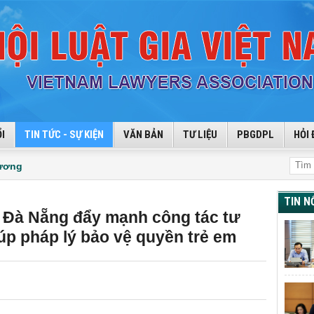
I
TIN TỨC - SỰ KIỆN
VĂN BẢN
TƯ LIỆU
PBGDPL
HỎI 
hương
TIN N
ố Đà Nẵng đẩy mạnh công tác tư
iúp pháp lý bảo vệ quyền trẻ em