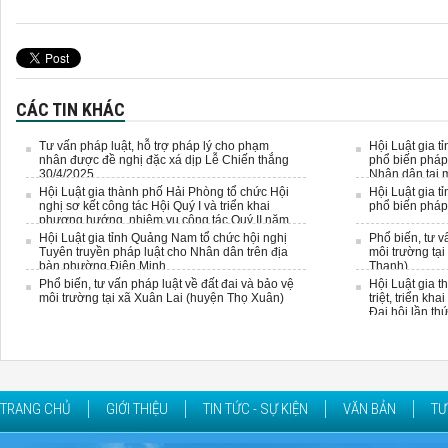
CÁC TIN KHÁC
Tư vấn pháp luật, hỗ trợ pháp lý cho phạm
Hội Luật gia t
nhân được đề nghị đặc xá dịp Lễ Chiến thắng
phổ biến pháp 
30/4/2025
Nhân dân tại m
Hội Luật gia thành phố Hải Phòng tổ chức Hội
Hội Luật gia t
nghị sơ kết công tác Hội Quý I và triển khai
phổ biến pháp
phương hướng, nhiệm vụ công tác Quý II năm
2025
Hội Luật gia tỉnh Quảng Nam tổ chức hội nghị
Phổ biến, tư v
Tuyên truyền pháp luật cho Nhân dân trên địa
môi trường tại
bàn phường Điện Minh.
Thanh)
Phổ biến, tư vấn pháp luật về đất đai và bảo vệ
Hội Luật gia 
môi trường tại xã Xuân Lai (huyện Thọ Xuân)
triệt, triển kh
Đại hội lần th
TRANG CHỦ
GIỚI THIỆU
TIN TỨC - SỰ KIỆN
VĂN BẢN
TƯ