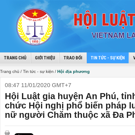
TRANG CHỦ
GIỚI THIỆU
TRAO ĐỔI
TIN TỨC - SỰ KIỆN
Trang chủ /
Tin tức - sự kiện /
Hội địa phương
08:47 11/01/2020 GMT+7
Hội Luật gia huyện An Phú, tỉn
chức Hội nghị phổ biến pháp l
nữ người Chăm thuộc xã Đa P