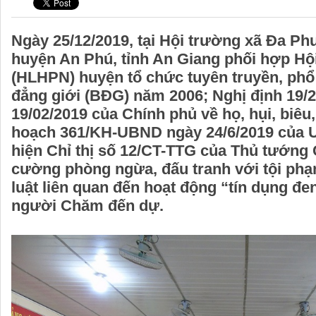
Ngày 25/12/2019, tại Hội trường xã Đa Ph
huyện An Phú, tỉnh An Giang phối hợp Hộ
(HLHPN) huyện tổ chức tuyên truyền, phổ
đẳng giới (BĐG) năm 2006; Nghị định 19
19/02/2019 của Chính phủ về họ, hụi, biê
hoạch 361/KH-UBND ngày 24/6/2019 của 
hiện Chỉ thị số 12/CT-TTG của Thủ tướng 
cường phòng ngừa, đấu tranh với tội ph
luật liên quan đến hoạt động “tín dụng đe
người Chăm đến dự.