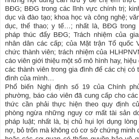
BĐG; BĐG trong các lĩnh vực chính trị; kinh
dục và đào tạo; khoa học và công nghệ; văn 
dục, thể thao; y tế…; nhất là, BĐG trong 
pháp thúc đẩy BĐG; Trách nhiệm của gia
nhân dân các cấp; của Mặt trận Tổ quốc 
chức thành viên; trách nhiệm của HLHPNVN.
cáo viên giới thiệu một số mô hình hay, hiệ
các thành viên trong gia đình để các chị có
đình của mình…
Phổ biến Nghị định số 19 của Chính phủ 
phường, báo cáo viên đã cung cấp cho các
thức cần phải thực hiện theo quy định c
phòng ngừa những nguy cơ mất tài sản do 
pháp luật; nhất là, bị chủ hụi lợi dụng lòn
nợ, bỏ trốn mà không có cơ sở chứng minh 
hoặc các cơ quan có thẩm quyền bảo vệ q