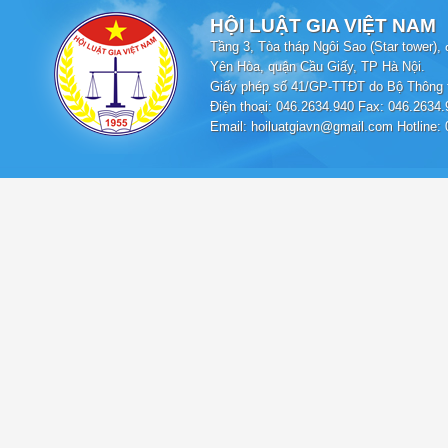
HỘI LUẬT GIA VIỆT NAM
Tầng 3, Tòa tháp Ngôi Sao (Star tower
Yên Hòa, quận Cầu Giấy, TP Hà Nội.
Giấy phép số 41/GP-TTĐT do Bộ Thông t
Điện thoại: 046.2634.940 Fax: 046.2634.
Email: hoiluatgiavn@gmail.com Hotline: 