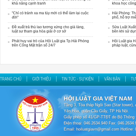
khả năng cạnh tranh
khoa học côn
"Chỉ có tránh xa ma túy mới có thể làm lại cuộc
Hải Phòng: Thí
đời"
phố, hỗ trợ m
Đề xuất trả thù lao tương xứng cho già làng,
Sửa Luật Xuất
luật sư tham gia hòa giải ở cơ sở
bên khi sử dụn
Phát huy vai trò của Hội Luật gia Tp.Hải Phòng
Hội Luật gia 
trên Cổng Mặt trận số 24/7
pháp luật, củn
TRANG CHỦ
GIỚI THIỆU
TIN TỨC - SỰ KIỆN
VĂN BẢN
TƯ
HỘI LUẬT GIA VIỆT NAM
Tầng 3, Tòa tháp Ngôi Sao (Star tower
Yên Hòa, quận Cầu Giấy, TP Hà Nội.
Giấy phép số 41/GP-TTĐT do Bộ Thông t
Điện thoại: 046.2634.940 Fax: 046.2634.
Email: hoiluatgiavn@gmail.com Hotline: 