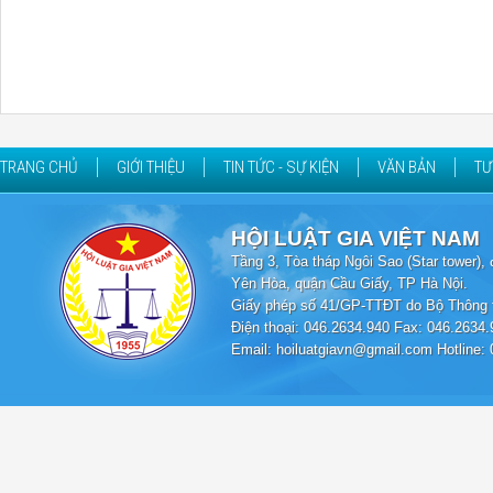
TRANG CHỦ
GIỚI THIỆU
TIN TỨC - SỰ KIỆN
VĂN BẢN
TƯ
HỘI LUẬT GIA VIỆT NAM
Tầng 3, Tòa tháp Ngôi Sao (Star tower
Yên Hòa, quận Cầu Giấy, TP Hà Nội.
Giấy phép số 41/GP-TTĐT do Bộ Thông t
Điện thoại: 046.2634.940 Fax: 046.2634.
Email: hoiluatgiavn@gmail.com Hotline: 