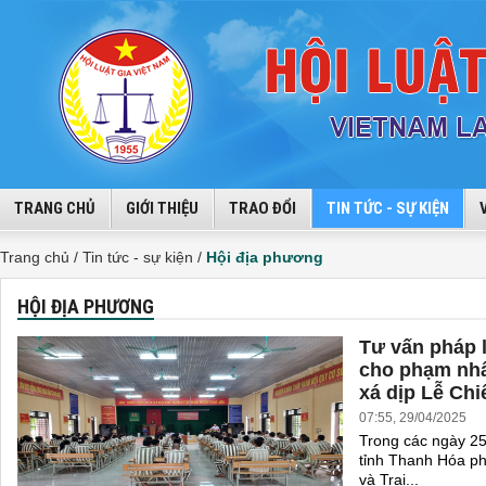
TRANG CHỦ
GIỚI THIỆU
TRAO ĐỔI
TIN TỨC - SỰ KIỆN
Trang chủ /
Tin tức - sự kiện /
Hội địa phương
HỘI ĐỊA PHƯƠNG
Tư vấn pháp l
cho phạm nhâ
xá dịp Lễ Chi
07:55, 29/04/2025
Trong các ngày 25
tỉnh Thanh Hóa p
và Trại...