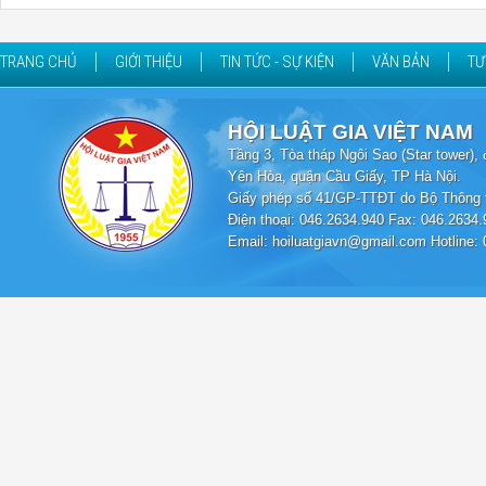
TRANG CHỦ
GIỚI THIỆU
TIN TỨC - SỰ KIỆN
VĂN BẢN
TƯ
HỘI LUẬT GIA VIỆT NAM
Tầng 3, Tòa tháp Ngôi Sao (Star tower
Yên Hòa, quận Cầu Giấy, TP Hà Nội.
Giấy phép số 41/GP-TTĐT do Bộ Thông t
Điện thoại: 046.2634.940 Fax: 046.2634.
Email: hoiluatgiavn@gmail.com Hotline: 