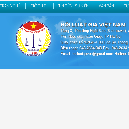
TRANG CHỦ
GIỚI THIỆU
TIN TỨC - SỰ KIỆN
VĂN BẢN
TƯ
HỘI LUẬT GIA VIỆT NAM
Tầng 3, Tòa tháp Ngôi Sao (Star tower
Yên Hòa, quận Cầu Giấy, TP Hà Nội.
Giấy phép số 41/GP-TTĐT do Bộ Thông t
Điện thoại: 046.2634.940 Fax: 046.2634.
Email: hoiluatgiavn@gmail.com Hotline: 