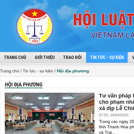
TRANG CHỦ
GIỚI THIỆU
TRAO ĐỔI
TIN TỨC - SỰ KIỆN
Trang chủ /
Tin tức - sự kiện /
Hội địa phương
HỘI ĐỊA PHƯƠNG
Tư vấn pháp l
cho phạm nhâ
xá dịp Lễ Chi
07:55, 29/04/2025
Trong các ngày 25
tỉnh Thanh Hóa p
và Trại...