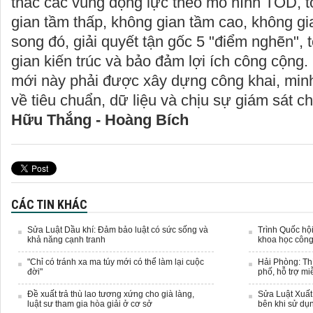
thác các vùng động lực theo mô hình TOD, t
gian tầm thấp, không gian tầm cao, không g
song đó, giải quyết tận gốc 5 "điểm nghẽn", 
gian kiến trúc và bảo đảm lợi ích công cộng
mới này phải được xây dựng công khai, min
về tiêu chuẩn, dữ liệu và chịu sự giám sát ch
Hữu Thắng - Hoàng Bích
CÁC TIN KHÁC
Sửa Luật Dầu khí: Đảm bảo luật có sức sống và
Trình Quốc hội
khả năng cạnh tranh
khoa học côn
"Chỉ có tránh xa ma túy mới có thể làm lại cuộc
Hải Phòng: Thí
đời"
phố, hỗ trợ m
Đề xuất trả thù lao tương xứng cho già làng,
Sửa Luật Xuất
luật sư tham gia hòa giải ở cơ sở
bên khi sử dụn