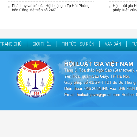
Phát huy vai trò của Hội Luật gia Tp.Hải Phòng
Hội Luật gia 
trên Cổng Mặt trận số 24/7
pháp luật, củn
TRANG CHỦ
GIỚI THIỆU
TIN TỨC - SỰ KIỆN
VĂN BẢN
TƯ
HỘI LUẬT GIA VIỆT NAM
Tầng 3, Tòa tháp Ngôi Sao (Star tower
Yên Hòa, quận Cầu Giấy, TP Hà Nội.
Giấy phép số 41/GP-TTĐT do Bộ Thông t
Điện thoại: 046.2634.940 Fax: 046.2634.
Email: hoiluatgiavn@gmail.com Hotline: 