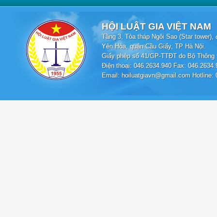
HỘI LUẬT GIA VIỆT NAM
Tầng 3, Tòa tháp Ngôi Sao (Star tower
Yên Hòa, quận Cầu Giấy, TP Hà Nội.
Giấy phép số 41/GP-TTĐT do Bộ Thông t
Điện thoại: 046.2634.940 Fax: 046.2634.
Email: hoiluatgiavn@gmail.com Hotline: 