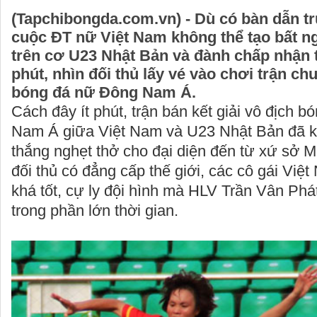
(Tapchibongda.com.vn) - Dù có bàn dẫn t
cuộc ĐT nữ Việt Nam không thể tạo bất n
trên cơ U23 Nhật Bản và đành chấp nhận t
phút, nhìn đối thủ lấy vé vào chơi trận chu
bóng đá nữ Đông Nam Á.
Cách đây ít phút, trận bán kết giải vô địch 
Nam Á giữa Việt Nam và U23 Nhật Bản đã kế
thắng nghẹt thở cho đại diện đến từ xứ sở M
đối thủ có đẳng cấp thế giới, các cô gái Vi
khá tốt, cự ly đội hình mà HLV Trần Vân Phát
trong phần lớn thời gian.