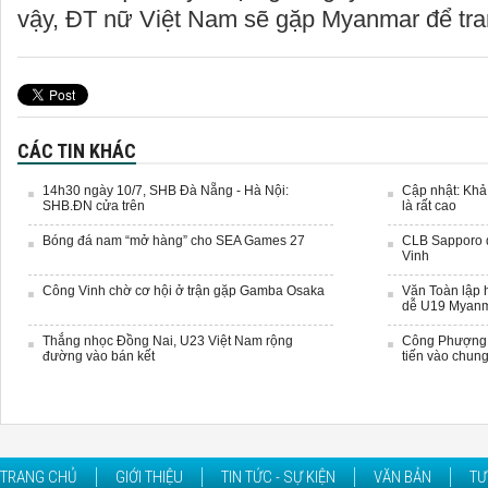
vậy, ĐT nữ Việt Nam sẽ gặp Myanmar để tranh
CÁC TIN KHÁC
14h30 ngày 10/7, SHB Đà Nẵng - Hà Nội:
Cập nhật: Khả
SHB.ĐN cửa trên
là rất cao
Bóng đá nam “mở hàng” cho SEA Games 27
CLB Sapporo d
Vinh
Công Vinh chờ cơ hội ở trận gặp Gamba Osaka
Văn Toàn lập h
dễ U19 Myan
Thắng nhọc Đồng Nai, U23 Việt Nam rộng
Công Phượng 
đường vào bán kết
tiến vào chung
TRANG CHỦ
GIỚI THIỆU
TIN TỨC - SỰ KIỆN
VĂN BẢN
TƯ