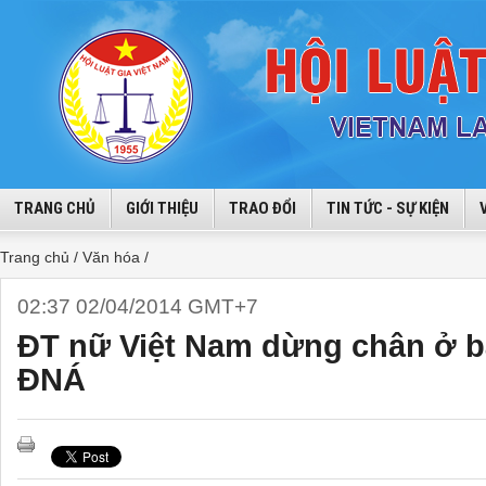
TRANG CHỦ
GIỚI THIỆU
TRAO ĐỔI
TIN TỨC - SỰ KIỆN
Trang chủ /
Văn hóa /
02:37 02/04/2014 GMT+7
ĐT nữ Việt Nam dừng chân ở bá
ĐNÁ