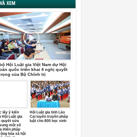
VÀ XEM
bộ Hội Luật gia Việt Nam dự Hội
oàn quốc triển khai 4 nghị quyết
trọng của Bộ Chính trị
 lấy ý kiến
Hội Luật gia tỉnh Lào
 Hội Luật gia
Cai tuyên truyền pháp
ị quyết sửa
luật cho 800 học sinh
 sung một số
a Hiến pháp
ộng hòa xã hội