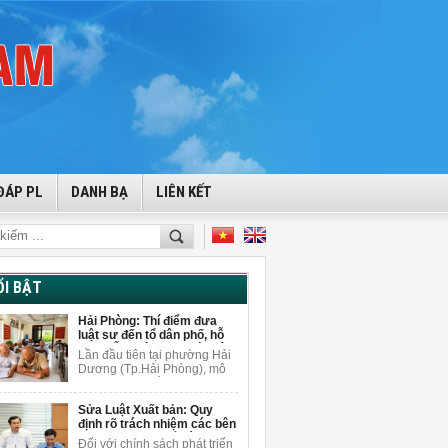
ĐÁP PL
DANH BẠ
LIÊN KẾT
ỔI BẬT
Hải Phòng: Thí điểm đưa
luật sư đến tổ dân phố, hỗ
trợ miễn phí cho người dân
Lần đầu tiên tại phường Hải
Dương (Tp.Hải Phòng), mô
hình tuyên truyền pháp luật
gắn với tư vấn pháp lý miễn
Sửa Luật Xuất bản: Quy
phí được triển khai ngay tại
định rõ trách nhiệm các bên
tổ dân phố để giải đáp
khi sử dụng AI để sáng tạo
vướng mắc pháp lý cho
Đối với chính sách phát triển