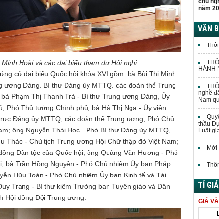
chủ ng
năm 20
VĂN 
Thôn
Minh Hoài và các đại biểu tham dự Hội nghị.
THÔ
HÀNH N
 ứng cử đại biểu Quốc hội khóa XVI gồm: bà Bùi Thị Minh
rung ương Đảng, Bí thư Đảng ủy MTTQ, các đoàn thể Trung
THÔN
nghề đấ
bà Phạm Thị Thanh Trà - Bí thư Trung ương Đảng, Ủy
Nam quả
, Phó Thủ tướng Chính phủ; bà Hà Thị Nga - Ủy viên
Quyế
trực Đảng ủy MTTQ, các đoàn thể Trung ương, Phó Chủ
thầu Dự
am; ông Nguyễn Thái Học - Phó Bí thư Đảng ủy MTTQ,
Luật gi
hu Thảo - Chủ tịch Trung ương Hội Chữ thập đỏ Việt Nam;
Mời 
i đồng Dân tộc của Quốc hội; ông Quàng Văn Hương - Phó
ội; bà Trần Hồng Nguyên - Phó Chủ nhiệm Ủy ban Pháp
Thôn
uyễn Hữu Toàn - Phó Chủ nhiệm Ủy ban Kinh tế và Tài
TỈ GI
uy Trang - Bí thư kiêm Trưởng ban Tuyên giáo và Dân
h Hội đồng Đội Trung ương.
GIÁ V