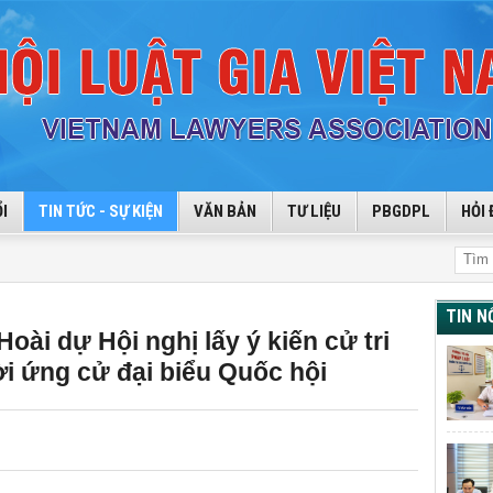
I
TIN TỨC - SỰ KIỆN
VĂN BẢN
TƯ LIỆU
PBGDPL
HỎI 
TIN N
oài dự Hội nghị lấy ý kiến cử tri
ời ứng cử đại biểu Quốc hội