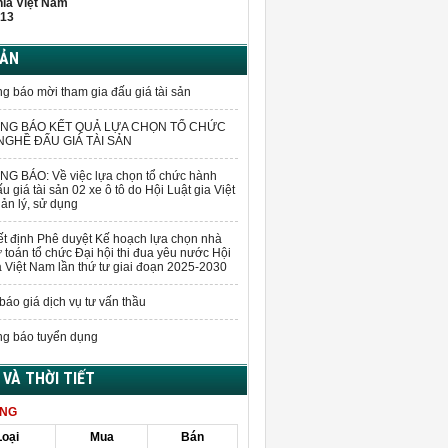
hĩa Việt Nam
13
BẢN
g báo mời tham gia đấu giá tài sản
NG BÁO KẾT QUẢ LỰA CHỌN TỔ CHỨC
GHỀ ĐẤU GIÁ TÀI SẢN
G BÁO: Về việc lựa chọn tổ chức hành
u giá tài sản 02 xe ô tô do Hội Luật gia Việt
n lý, sử dụng
t định Phê duyệt Kế hoạch lựa chọn nhà
 toán tổ chức Đại hội thi đua yêu nước Hội
a Việt Nam lần thứ tư giai đoạn 2025-2030
báo giá dịch vụ tư vấn thầu
g báo tuyển dụng
Á VÀ THỜI TIẾT
ÀNG
Loại
Mua
Bán