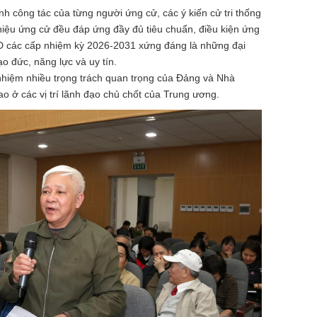
nh công tác của từng người ứng cử, các ý kiến cử tri thống
thiệu ứng cử
đều đáp ứng đầy đủ tiêu chuẩn, điều kiện ứng
 các cấp nhiệm kỳ 2026-2031
xứng đáng là những đại
ạo đức, năng lực và uy tín.
iệm nhiều trọng trách quan trọng của Đảng và Nhà
o ở các vị trí lãnh đạo chủ chốt của Trung ương.