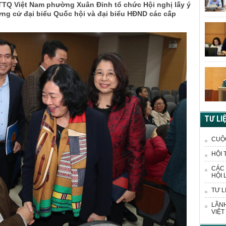
MTTQ Việt Nam phường Xuân Đỉnh tổ chức Hội nghị lấy ý
i ứng cử đại biểu Quốc hội và đại biểu HĐND các cấp
TƯ LI
CUỘ
HỘI 
CÁC 
HỘI 
TƯ L
LÃNH
VIỆT