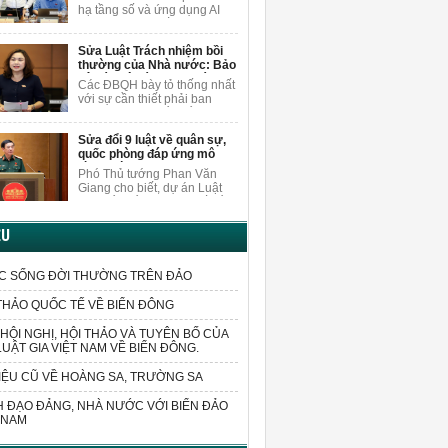
nội dung
người dân.
hạ tầng số và ứng dụng AI
khi sửa Luật Xuất bản, ĐBQH
Vương Quốc Thắng cho rằng
Sửa Luật Trách nhiệm bồi
cần nghiên cứu, bổ sung các
thường của Nhà nước: Bảo
quy định cụ thể hơn về việc
vệ cán bộ dám nghĩ, dám
bảo vệ quyền trong môi
Các ĐBQH bày tỏ thống nhất
làm vì lợi ích chung
trường AI.
với sự cần thiết phải ban
hành luật sửa đổi, bổ sung
một số điều của Luật Trách
Sửa đổi 9 luật về quân sự,
nhiệm bồi thường của Nhà
quốc phòng đáp ứng mô
nước.
hình chính quyền 2 cấp
Phó Thủ tướng Phan Văn
Giang cho biết, dự án Luật
sửa đổi, bổ sung một số điều
của 9 luật về quân sự, quốc
phòng sửa đổi các quy định
ỆU
liên quan đến sắp xếp tổ
chức bộ máy và xử lý các vấn
đề cấp bách phát sinh trong
C SỐNG ĐỜI THƯỜNG TRÊN ĐẢO
thực tiễn.
THẢO QUỐC TẾ VỀ BIỂN ĐÔNG
HỘI NGHỊ, HỘI THẢO VÀ TUYÊN BỐ CỦA
LUẬT GIA VIỆT NAM VỀ BIỂN ĐÔNG.
IỆU CŨ VỀ HOÀNG SA, TRƯỜNG SA
 ĐẠO ĐẢNG, NHÀ NƯỚC VỚI BIỂN ĐẢO
 NAM