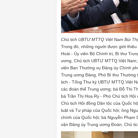
Chủ tịch UBTƯ MTTQ Việt Nam Bùi Thị 
Trong đó, những người được giới thiệu
Hoài - Ủy viên Bộ Chính trị, Bí thư T
ương, Chủ tịch UBTƯ MTTQ Việt Nam; 
viên Ban Thường vụ Đảng ủy Chính phủ
Trung ương Đảng, Phó Bí thư Thường 
tịch - Tổng Thư ký UBTƯ MTTQ Việt N
các đoàn thể Trung ương; bà Đỗ Thị T
bà Trần Thị Hoa Ry - Phó Chủ tịch Hộ
Chủ tịch Hội đồng Dân tộc của Quốc h
luật và Tư pháp của Quốc hội; ông Ng
chính của Quốc hội; bà Nguyễn Phạm D
vận Đảng ủy Trung ương Đoàn, Chủ tịc