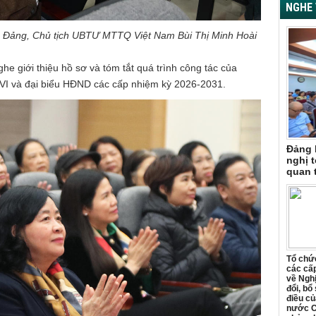
NGHE 
ng Đảng, Chủ tịch UBTƯ MTTQ Việt Nam Bùi Thị Minh Hoài
nghe giới thiệu
hồ sơ và
tóm tắt
quá trình công tác
của
XVI và đại biểu HĐND các cấp nhiệm kỳ 2026-2031.
Đảng 
nghị t
quan 
Tổ chức
các cấp
về Ngh
đổi, bổ
điều củ
nước C