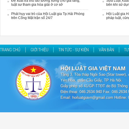
Đề xuất trả thù lao tương xứng cho già làng,
Sửa Luật Xuất
luật sư tham gia hòa giải ở cơ sở
bên khi sử dụn
Phát huy vai trò của Hội Luật gia Tp.Hải Phòng
Hội Luật gia 
trên Cổng Mặt trận số 24/7
pháp luật, củn
TRANG CHỦ
GIỚI THIỆU
TIN TỨC - SỰ KIỆN
VĂN BẢN
TƯ
HỘI LUẬT GIA VIỆT NAM
Tầng 3, Tòa tháp Ngôi Sao (Star tower
Yên Hòa, quận Cầu Giấy, TP Hà Nội.
Giấy phép số 41/GP-TTĐT do Bộ Thông t
Điện thoại: 046.2634.940 Fax: 046.2634.
Email: hoiluatgiavn@gmail.com Hotline: 