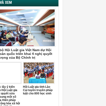
VÀ XEM
bộ Hội Luật gia Việt Nam dự Hội
oàn quốc triển khai 4 nghị quyết
trọng của Bộ Chính trị
 lấy ý kiến
Hội Luật gia tỉnh Lào
 Hội Luật gia
Cai tuyên truyền pháp
ị quyết sửa
luật cho 800 học sinh
 sung một số
a Hiến pháp
ộng hòa xã hội