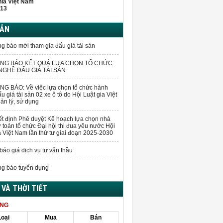
hĩa Việt Nam
13
BẢN
g báo mời tham gia đấu giá tài sản
NG BÁO KẾT QUẢ LỰA CHỌN TỔ CHỨC
GHỀ ĐẤU GIÁ TÀI SẢN
G BÁO: Về việc lựa chọn tổ chức hành
u giá tài sản 02 xe ô tô do Hội Luật gia Việt
n lý, sử dụng
t định Phê duyệt Kế hoạch lựa chọn nhà
 toán tổ chức Đại hội thi đua yêu nước Hội
a Việt Nam lần thứ tư giai đoạn 2025-2030
báo giá dịch vụ tư vấn thầu
g báo tuyển dụng
Á VÀ THỜI TIẾT
ÀNG
Loại
Mua
Bán