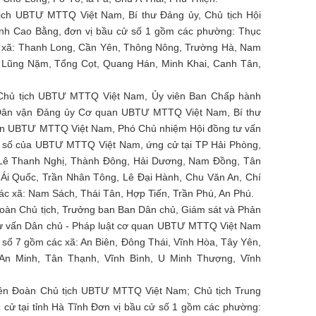
ịch UBTƯ MTTQ Việt Nam, Bí thư Đảng ủy, Chủ tịch Hội
tỉnh Cao Bằng, đơn vị bầu cử số 1 gồm các phường: Thục
c xã: Thanh Long, Cần Yên, Thông Nông, Trường Hà, Nam
 Lũng Nặm, Tổng Cọt, Quang Hán, Minh Khai, Canh Tân,
 Chủ tịch UBTƯ MTTQ Việt Nam, Ủy viên Ban Chấp hành
 Dân vận Đảng ủy Cơ quan UBTƯ MTTQ Việt Nam, Bí thư
an UBTƯ MTTQ Việt Nam, Phó Chủ nhiệm Hội đồng tư vấn
i số của UBTƯ MTTQ Việt Nam, ứng cử tại TP Hải Phòng,
 Lê Thanh Nghị, Thành Đông, Hải Dương, Nam Đồng, Tân
 Ái Quốc, Trần Nhân Tông, Lê Đại Hành, Chu Văn An, Chí
ác xã: Nam Sách, Thái Tân, Hợp Tiến, Trần Phú, An Phú.
Đoàn Chủ tịch, Trưởng ban Ban Dân chủ, Giám sát và Phản
 tư vấn Dân chủ - Pháp luật cơ quan UBTƯ MTTQ Việt Nam
ử số 7 gồm các xã: An Biên, Đông Thái, Vĩnh Hòa, Tây Yên,
n Minh, Tân Thạnh, Vĩnh Bình, U Minh Thượng, Vĩnh
ên Đoàn Chủ tịch UBTƯ MTTQ Việt Nam; Chủ tịch Trung
 cử tại tỉnh Hà Tĩnh Đơn vị bầu cử số 1 gồm các phường: