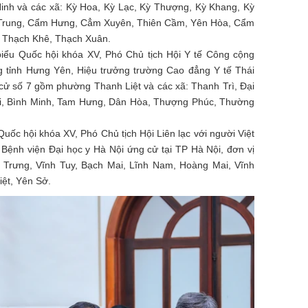
inh và các xã: Kỳ Hoa, Kỳ Lạc, Kỳ Thượng, Kỳ Khang, Kỳ
 Trung, Cẩm Hưng, Cẳm Xuyên, Thiên Cầm, Yên Hòa, Cẩm
, Thạch Khê, Thạch Xuân.
biểu Quốc hội khóa XV, Phó Chủ tịch Hội Y tế Công cộng
g tỉnh Hưng Yên, Hiệu trưởng trường Cao đẳng Y tế Thái
 cử số 7 gồm phường Thanh Liệt và các xã: Thanh Trì, Đại
i, Bình Minh, Tam Hưng, Dân Hòa, Thượng Phúc, Thường
Quốc hội khóa XV, Phó Chủ tịch Hội Liên lạc với người Việt
ệnh viện Đại học y Hà Nội ứng cử tại TP Hà Nội, đơn vị
Trưng, Vĩnh Tuy, Bạch Mai, Lĩnh Nam, Hoàng Mai, Vĩnh
ệt, Yên Sở.