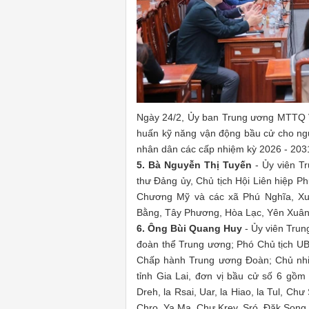
Ngày 24/2, Ủy ban Trung ương MTTQ Việ
huấn kỹ năng vận động bầu cử cho ngư
nhân dân các cấp nhiệm kỳ 2026 - 203
5. Bà Nguyễn Thị Tuyến
- Ủy viên T
thư Đảng ủy, Chủ tịch Hội Liên hiệp 
Chương Mỹ và các xã Phú Nghĩa, Xu
Bằng, Tây Phương, Hòa Lạc, Yên Xuân,
6. Ông Bùi Quang Huy
- Ủy viên Tru
đoàn thể Trung ương; Phó Chủ tịch U
Chấp hành Trung ương Đoàn; Chủ nhi
tỉnh Gia Lai, đơn vị bầu cử số 6 gồm
Dreh, la Rsai, Uar, la Hiao, la Tul, Ch
Chro, Ya Ma, Chư Krey, Sró, Đăk Song,