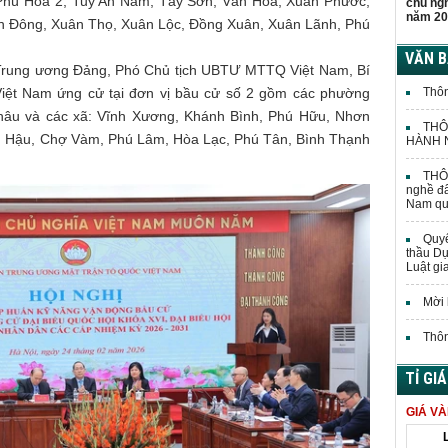
Phú Hòa 2, Tuy An Nam, Tây Sơn, Vân Hòa, Xuân Phước,
chủ ng
năm 20
An Đông, Xuân Thọ, Xuân Lộc, Đồng Xuân, Xuân Lãnh, Phú
VĂN 
 Trung ương Đảng, Phó Chủ tịch UBTƯ MTTQ Việt Nam, Bí
Việt Nam ứng cử tại đơn vị bầu cử số 2 gồm các phường
Thôn
hâu và các xã: Vĩnh Xương, Khánh Bình, Phú Hữu, Nhơn
THÔ
nh Hậu, Chợ Vàm, Phú Lâm, Hòa Lạc, Phú Tân, Bình Thạnh
HÀNH N
THÔN
nghề đấ
Nam quả
Quyế
thầu Dự
Luật gi
Mời 
Thôn
TỈ GI
GIÁ V