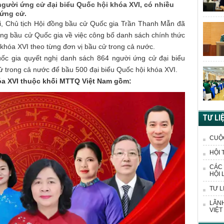
gười ứng cử đại biểu Quốc hội khóa XVI, có nhiều
 ứng cử.
ội, Chủ tịch Hội đồng bầu cử Quốc gia Trần Thanh Mẫn đã
ng bầu cử Quốc gia về việc công bố danh sách chính thức
khóa XVI theo từng đơn vị bầu cử trong cả nước.
ốc gia quyết nghị danh sách 864 người ứng cử đại biểu
ử trong cả nước để bầu 500 đại biểu Quốc hội khóa XVI.
óa XVI thuộc khối MTTQ Việt Nam gồm:
TƯ LI
CUỘ
HỘI 
CÁC 
HỘI 
TƯ L
LÃNH
VIỆT