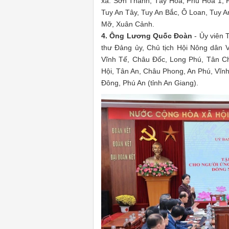
xã: Sơn Thành, Tây Hòa, Phú Hòa 1, 
Tuy An Tây, Tuy An Bắc, Ô Loan, Tuy 
Mỡ, Xuân Cảnh.
4. Ông Lương Quốc Đoàn
- Ủy viên
thư Đảng ủy, Chủ tịch Hội Nông dân 
Vĩnh Tế, Châu Đốc, Long Phú, Tân C
Hội, Tân An, Châu Phong, An Phú, Vĩ
Đông, Phú An (tỉnh An Giang).