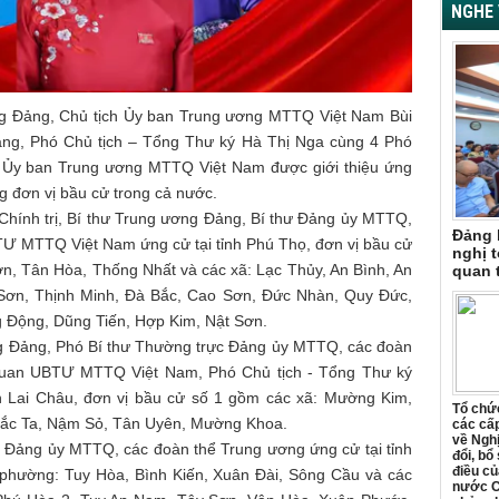
NGHE 
ơng Đảng, Chủ tịch Ủy ban Trung ương MTTQ Việt Nam Bùi
ảng, Phó Chủ tịch – Tổng Thư ký Hà Thị Nga cùng 4 Phó
ch Ủy ban Trung ương MTTQ Việt Nam được giới thiệu ứng
g đơn vị bầu cử trong cả nước.
 Chính trị, Bí thư Trung ương Đảng, Bí thư Đảng ủy MTTQ,
Đảng 
TƯ MTTQ Việt Nam ứng cử tại tỉnh Phú Thọ, đơn vị bầu cử
nghị t
n, Tân Hòa, Thống Nhất và các xã: Lạc Thủy, An Bình, An
quan 
Sơn, Thịnh Minh, Đà Bắc, Cao Sơn, Đức Nhàn, Quy Đức,
 Động, Dũng Tiến, Hợp Kim, Nật Sơn.
ng Đảng, Phó Bí thư Thường trực Đảng ủy MTTQ, các đoàn
quan UBTƯ MTTQ Việt Nam, Phó Chủ tịch - Tổng Thư ký
 Lai Châu, đơn vị bầu cử số 1 gồm các xã: Mường Kim,
Tổ chức
ắc Ta, Nậm Sỏ, Tân Uyên, Mường Khoa.
các cấp
về Ngh
ư Đảng ủy MTTQ, các đoàn thể Trung ương ứng cử tại tỉnh
đổi, bổ
điều củ
 phường: Tuy Hòa, Bình Kiến, Xuân Đài, Sông Cầu và các
nước C