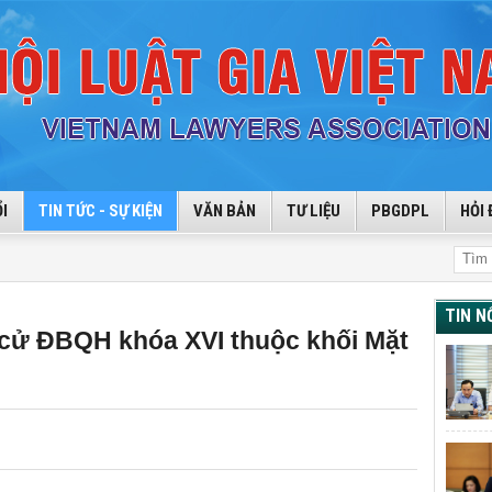
I
TIN TỨC - SỰ KIỆN
VĂN BẢN
TƯ LIỆU
PBGDPL
HỎI 
TIN N
cử ĐBQH khóa XVI thuộc khối Mặt