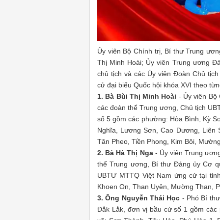
Ủy viên Bộ Chính trị, Bí thư Trung ư
Thị Minh Hoài; Ủy viên Trung ương Đ
chủ tịch và các Ủy viên Đoàn Chủ tị
cử đại biểu Quốc hội khóa XVI theo từn
1. Bà Bùi Thị Minh Hoài
- Ủy viên Bộ
các đoàn thể Trung ương, Chủ tịch UB
số 5 gồm các phường: Hòa Bình, Kỳ Sơ
Nghĩa, Lương Sơn, Cao Dương, Liên 
Tân Pheo, Tiền Phong, Kim Bôi, Mường
2. Bà Hà Thị Nga
- Ủy viên Trung ươ
thể Trung ương, Bí thư Đảng ủy Cơ 
UBTƯ MTTQ Việt Nam ứng cử tại tỉnh
Khoen On, Than Uyên, Mường Than, P
3. Ông Nguyễn Thái Học
- Phó Bí th
Đắk Lắk, đơn vị bầu cử số 1 gồm các