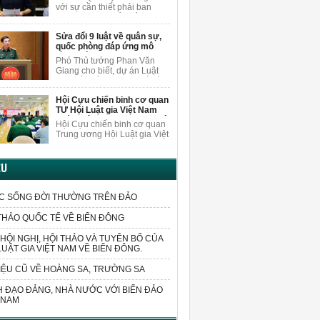
làm vì lợi ích chung
trường AI.
với sự cần thiết phải ban
hành luật sửa đổi, bổ sung
một số điều của Luật Trách
Sửa đổi 9 luật về quân sự,
nhiệm bồi thường của Nhà
quốc phòng đáp ứng mô
nước.
hình chính quyền 2 cấp
Phó Thủ tướng Phan Văn
Giang cho biết, dự án Luật
sửa đổi, bổ sung một số điều
của 9 luật về quân sự, quốc
Hội Cựu chiến binh cơ quan
phòng sửa đổi các quy định
TƯ Hội Luật gia Việt Nam
liên quan đến sắp xếp tổ
quán triệt Nghị quyết Đại hội
chức bộ máy và xử lý các vấn
Hội Cựu chiến binh cơ quan
VIII
đề cấp bách phát sinh trong
Trung ương Hội Luật gia Việt
thực tiễn.
Nam đã cử đoàn cán bộ
tham dự Hội nghị tập huấn
triển khai thực hiện Nghị
ỆU
quyết Đại hội Hội Cựu chiến
binh Việt Nam lần thứ VIII,
nhiệm kỳ 2026-2031.
C SỐNG ĐỜI THƯỜNG TRÊN ĐẢO
THẢO QUỐC TẾ VỀ BIỂN ĐÔNG
HỘI NGHỊ, HỘI THẢO VÀ TUYÊN BỐ CỦA
LUẬT GIA VIỆT NAM VỀ BIỂN ĐÔNG.
IỆU CŨ VỀ HOÀNG SA, TRƯỜNG SA
 ĐẠO ĐẢNG, NHÀ NƯỚC VỚI BIỂN ĐẢO
 NAM