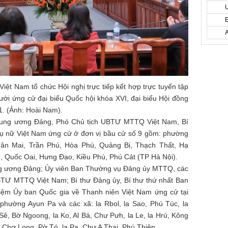
t Nam tổ chức Hội nghị trực tiếp kết hợp trực tuyến tập
ời ứng cử đại biểu Quốc hội khóa XVI, đại biểu Hội đồng
1. (Ảnh: Hoài Nam).
rung ương Đảng, Phó Chủ tịch UBTƯ MTTQ Việt Nam, Bí
Phụ nữ Việt Nam ứng cử ở đơn vị bầu cử số 9 gồm: phường
ân Mai, Trần Phú, Hòa Phú, Quảng Bị, Thạch Thất, Hạ
 Quốc Oai, Hưng Đạo, Kiều Phú, Phú Cát (TP Hà Nội).
ng ương Đảng; Ủy viên Ban Thường vụ Đảng ủy MTTQ, các
BTƯ MTTQ Việt Nam; Bí thư Đảng ủy, Bí thư thứ nhất Ban
ệm Ủy ban Quốc gia về Thanh niên Việt Nam ứng cử tại
 phường Ayun Pa và các xã: la Rbol, la Sao, Phú Túc, la
ư Sê, Bờ Ngoong, la Ko, Al Bá, Chư Pưh, la Le, la Hrú, Kông
 Chơ Long, Pờ Tó, la Pa, Chư A Thai, Phú Thiện.