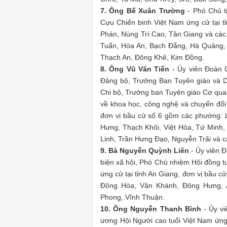
7. Ông Bế Xuân Trường
- Phó Chủ t
Cựu Chiến binh Việt Nam ứng cử tại 
Phán, Nùng Trí Cao, Tân Giang và cá
Tuấn, Hòa An, Bạch Đắng, Hà Quảng,
Thạch An, Đông Khê, Kim Đồng.
8. Ông Vũ Văn Tiến
- Ủy viên Đoàn
Đảng bộ, Trưởng Ban Tuyên giáo và
Chi bộ, Trưởng ban Tuyên giáo Cơ qu
về khoa học, công nghệ và chuyển đổ
đơn vị bầu cử số 6 gồm các phường:
Hưng, Thạch Khôi, Việt Hòa, Tứ Minh,
Linh, Trần Hưng Đạo, Nguyễn Trãi và c
9. Bà Nguyễn Quỳnh Liên
- Ủy viên 
biện xã hội, Phó Chủ nhiệm Hội đồng
ứng cử tại tỉnh An Giang, đơn vị bầu c
Đông Hòa, Vân Khánh, Đông Hưng, A
Phong, Vĩnh Thuận.
10. Ông Nguyễn Thanh Bình
- Ủy vi
ương Hội Người cao tuổi Việt Nam ứng