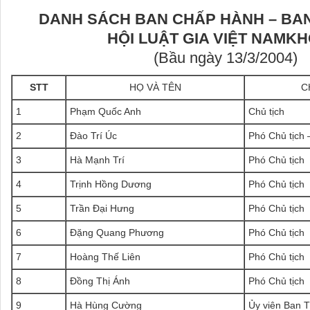
DANH SÁCH BAN CHẤP HÀNH – BA
HỘI LUẬT GIA VIỆT NAMKH
(Bầu ngày 13/3/2004)
STT
HỌ VÀ TÊN
C
1
Phạm Quốc Anh
Chủ tịch
2
Đào Trí Úc
Phó Chủ tịch
3
Hà Mạnh Trí
Phó Chủ tịch
4
Trịnh Hồng Dương
Phó Chủ tịch
5
Trần Đại Hưng
Phó Chủ tịch
6
Đặng Quang Phương
Phó Chủ tịch
7
Hoàng Thế Liên
Phó Chủ tịch
8
Đồng Thị Ánh
Phó Chủ tịch
9
Hà Hùng Cường
Ủy viên Ban 