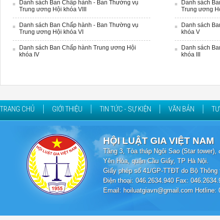
Danh sách Ban Chấp hành - Ban Thường vụ
Danh sách Ba
Trung ương Hội khóa VIII
Trung ương Hộ
Danh sách Ban Chấp hành - Ban Thường vụ
Danh sách Ba
Trung ương Hội khóa VI
khóa V
Danh sách Ban Chấp hành Trung ương Hội
Danh sách Ba
khóa IV
khóa III
TRANG CHỦ
GIỚI THIỆU
TIN TỨC - SỰ KIỆN
VĂN BẢN
TƯ
HỘI LUẬT GIA VIỆT NAM
Tầng 3, Tòa tháp Ngôi Sao (Star tower
Yên Hòa, quận Cầu Giấy, TP Hà Nội.
Giấy phép số 41/GP-TTĐT do Bộ Thông t
Điện thoại: 046.2634.940 Fax: 046.2634.
Email: hoiluatgiavn@gmail.com Hotline: 