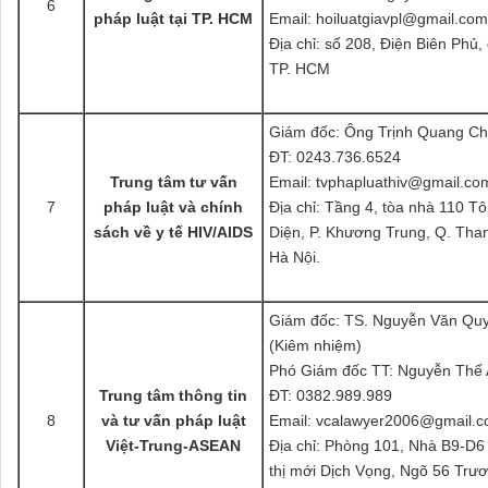
6
pháp luật tại TP. HCM
Email: hoiluatgiavpl@gmail.com
Địa chỉ: số 208, Điện Biên Phủ,
TP. HCM
Giám đốc: Ông Trịnh Quang Ch
ĐT: 0243.736.6524
Trung tâm tư vấn
Email: tvphapluathiv@gmail.co
7
pháp luật và chính
Địa chỉ: Tầng 4, tòa nhà 110 Tô
sách về y tế HIV/AIDS
Diện, P. Khương Trung, Q. Tha
Hà Nội.
Giám đốc: TS. Nguyễn Văn Qu
(Kiêm nhiệm)
Phó Giám đốc TT: Nguyễn Thế
Trung tâm thông tin
ĐT: 0382.989.989
8
và tư vấn pháp luật
Email: vcalawyer2006@gmail.
Việt-Trung-ASEAN
Địa chỉ: Phòng 101, Nhà B9-D6
thị mới Dịch Vọng, Ngõ 56 Trư