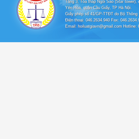
Tầng 3, Tòa tháp Ngôi Sao (Star tower
Yên Hòa, quận Cầu Giấy, TP Hà Nội.
Giấy phép số 41/GP-TTĐT do Bộ Thông t
Điện thoại: 046.2634.940 Fax: 046.2634.
Email: hoiluatgiavn@gmail.com Hotline: 