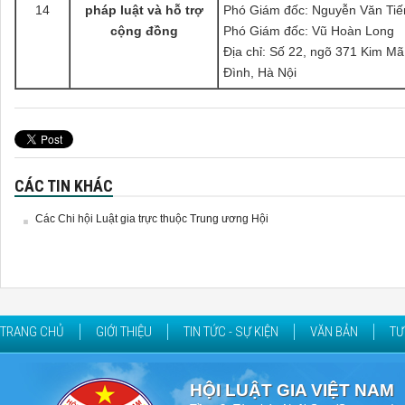
14
pháp luật và hỗ trợ
Phó Giám đốc: Nguyễn Văn Tiế
cộng đồng
Phó Giám đốc: Vũ Hoàn Long
Địa chỉ:
Số 22, ngõ 371 Kim Mã
Đình, Hà Nội
CÁC TIN KHÁC
Các Chi hội Luật gia trực thuộc Trung ương Hội
TRANG CHỦ
GIỚI THIỆU
TIN TỨC - SỰ KIỆN
VĂN BẢN
TƯ
HỘI LUẬT GIA VIỆT NAM