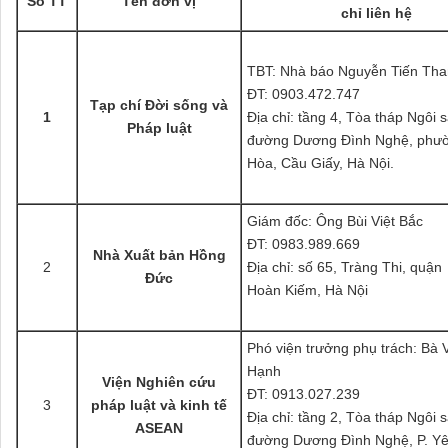
Số TT
Tên đơn vị
chỉ
liên hệ
TBT: Nhà báo Nguyễn Tiến Th
ĐT: 0903.472.747
Tạp chí Đời sống và
1
Địa chỉ: tầng 4, Tòa tháp Ngôi 
Pháp luật
đường Dương Đình Nghệ, phư
Hòa, Cầu Giấy, Hà Nội.
Giám đốc: Ông Bùi Việt Bắc
ĐT: 0983.989.669
Nhà Xuất bản Hồng
2
Địa chỉ: số 65, Tràng Thi, quận
Đức
Hoàn Kiếm, Hà Nội
Phó viện trưởng phụ trách: Bà 
Hạnh
Viện Nghiên cứu
ĐT: 0913.027.239
3
pháp luật và kinh tế
Địa chỉ: tầng 2, Tòa tháp Ngôi 
ASEAN
đường Dương Đình Nghệ, P. Yê