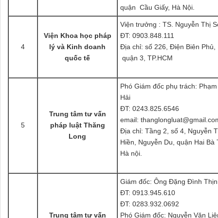
quận Cầu Giấy, Hà Nội.
Viện trưởng : TS. Nguyễn Thị 
Viện Khoa học pháp
ĐT: 0903.848.111
4
lý và Kinh doanh
Địa chỉ: số 226, Điện Biên Phủ,
quốc tế
quận 3, TP.HCM
Phó Giám đốc phụ trách: Phạm
Hải
ĐT: 0243.825.6546
Trung tâm tư vấn
email: thanglongluat@gmail.co
5
pháp luật Thăng
Địa chỉ: Tầng 2, số 4, Nguyễn
Long
Hiền, Nguyễn Du, quận Hai Bà 
Hà nội.
Giám đốc: Ông Đặng Đình Thịn
ĐT: 0913.945.610
ĐT: 0283.932.0692
Trung tâm tư vấn
Phó Giám đốc: Nguyễn Văn Li