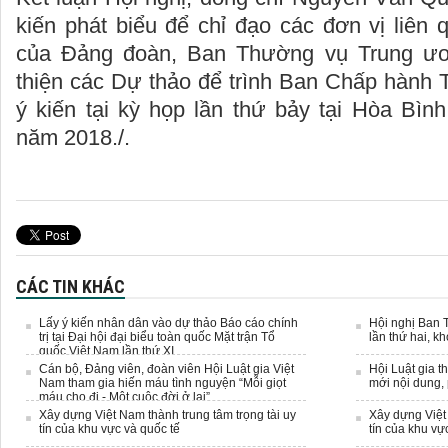
kiến phát biểu để chỉ đạo các đơn vị liên q
của Đảng đoàn, Ban Thường vụ Trung ư
thiện các Dự thảo để trình Ban Chấp hành 
ý kiến tại kỳ họp lần thứ bảy tại Hòa Bìn
năm 2018./.
CÁC TIN KHÁC
Lấy ý kiến nhân dân vào dự thảo Báo cáo chính
Hội nghị Ban 
trị tại Đại hội đại biểu toàn quốc Mặt trận Tổ
lần thứ hai, k
quốc Việt Nam lần thứ XI
Cán bộ, Đảng viên, đoàn viên Hội Luật gia Việt
Hội Luật gia t
Nam tham gia hiến máu tình nguyện “Mỗi giọt
mới nội dung,
máu cho đi - Một cuộc đời ở lại”
Xây dựng Việt Nam thành trung tâm trọng tài uy
Xây dựng Việt 
tín của khu vực và quốc tế
tín của khu vự