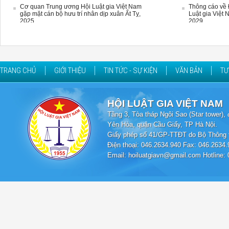
Cơ quan Trung ương Hội Luật gia Việt Nam
Thông cáo về 
gặp mặt cán bộ hưu trí nhân dịp xuân Ất Tỵ,
Luật gia Việt 
2025
2029
TRANG CHỦ
GIỚI THIỆU
TIN TỨC - SỰ KIỆN
VĂN BẢN
TƯ
HỘI LUẬT GIA VIỆT NAM
Tầng 3, Tòa tháp Ngôi Sao (Star tower
Yên Hòa, quận Cầu Giấy, TP Hà Nội.
Giấy phép số 41/GP-TTĐT do Bộ Thông t
Điện thoại: 046.2634.940 Fax: 046.2634.
Email: hoiluatgiavn@gmail.com Hotline: 