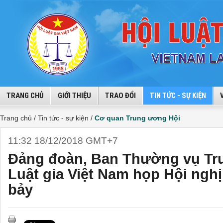
TRANG CHỦ
GIỚI THIỆU
TRAO ĐỔI
TIN TỨC - SỰ KIỆN
Trang chủ /
Tin tức - sự kiện /
Cơ quan Trung ương Hội
11:32 18/12/2018 GMT+7
Đảng đoàn, Ban Thường vụ Tr
Luật gia Việt Nam họp Hội ngh
bảy