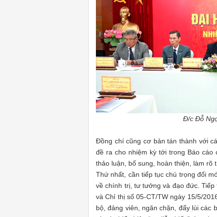
Đ/c Đỗ Ngọ
Đồng chí cũng cơ bản tán thành với cá
đề ra cho nhiệm kỳ tới trong Báo cáo ch
thảo luận, bổ sung, hoàn thiện, làm rõ
Thứ nhất, cần tiểp tục chú trọng đổi 
về chính trị, tư tưởng và đạo đức. Tiế
và Chỉ thị số 05-CT/TW ngày 15/5/2016
bộ, đảng viên, ngăn chặn, đẩy lùi các b