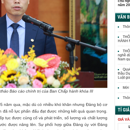
chủ ng
năm 20
VĂN 
Thôn
THÔ
HÀNH N
THÔN
nghề đấ
Nam quả
Quyế
thầu Dự
Luật gi
Mời 
 thảo Báo cáo chính trị của Ban Chấp hành khóa III
Thôn
õ: 05 năm qua, mặc dù có nhiều khó khăn nhưng Đảng bộ cơ
TỈ GI
m đã nỗ lực phấn đấu đạt được những kết quả quan trọng.
 tiếp tục được củng cố và phát triển, số lượng và chất lượng
GIÁ V
bước được nâng lên. Sự phối hợp giữa Đảng ủy với Đảng