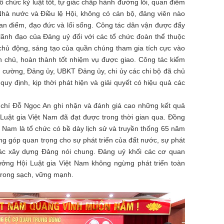
ổ chức kỷ luật tốt, tự giác chấp hành đường lối, quan điểm
Nhà nước và Điều lệ Hội, không có cán bộ, đảng viên nào
uan điểm, đạo đức và lối sống. Công tác dân vận được đẩy
lãnh đạo của Đảng uỷ đổi với các tổ chức đoàn thể thuộc
chủ động, sáng tạo của quần chúng tham gia tích cực vào
 chủ, hoàn thành tốt nhiệm vụ được giao. Công tác kiểm
ng cường, Đảng ủy, UBKT Đảng ủy, chi ủy các chi bộ đã chủ
uy định, kịp thời phát hiện và giải quyết có hiệu quả các
g chí Đỗ Ngọc An ghi nhận và đánh giá cao những kết quả
uật gia Việt Nam đã đạt được trong thời gian qua. Đồng
t Nam là tổ chức có bề dày lịch sử và truyền thống 65 năm
ng góp quan trọng cho sự phát triển của đất nước, sự phát
tác xây dựng Đảng nói chung. Đảng uỷ khối các cơ quan
ởng Hội Luật gia Việt Nam không ngừng phát triển toàn
trong sạch, vững mạnh.