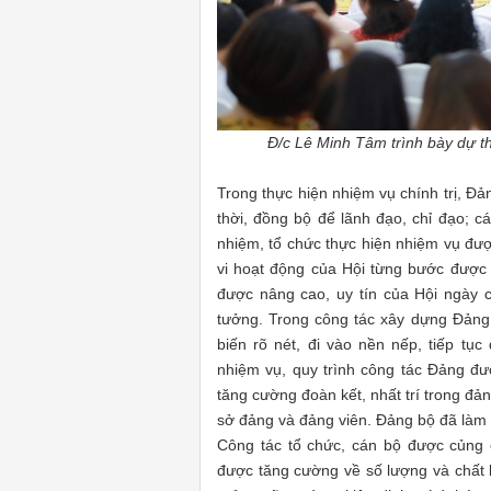
Đ/c Lê Minh Tâm trình bày dự t
Trong thực hiện nhiệm vụ chính trị, Đ
thời, đồng bộ để lãnh đạo, chỉ đạo; các
nhiệm, tổ chức thực hiện nhiệm vụ đư
vi hoạt động của Hội từng bước được
được nâng cao, uy tín của Hội ngày 
tưởng. Trong công tác xây dựng Đảng,
biến rõ nét, đi vào nền nếp, tiếp tục
nhiệm vụ, quy trình công tác Đảng đư
tăng cường đoàn kết, nhất trí trong đả
sở đảng và đảng viên. Đảng bộ đã làm tố
Công tác tổ chức, cán bộ được củng c
được tăng cường về số lượng và chất l