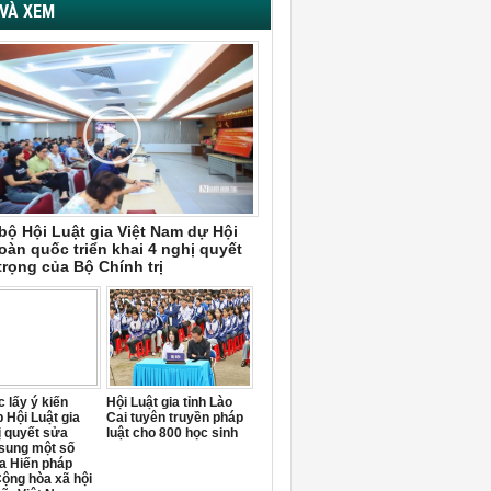
VÀ XEM
bộ Hội Luật gia Việt Nam dự Hội
oàn quốc triển khai 4 nghị quyết
trọng của Bộ Chính trị
 lấy ý kiến
Hội Luật gia tỉnh Lào
 Hội Luật gia
Cai tuyên truyền pháp
ị quyết sửa
luật cho 800 học sinh
 sung một số
a Hiến pháp
ộng hòa xã hội