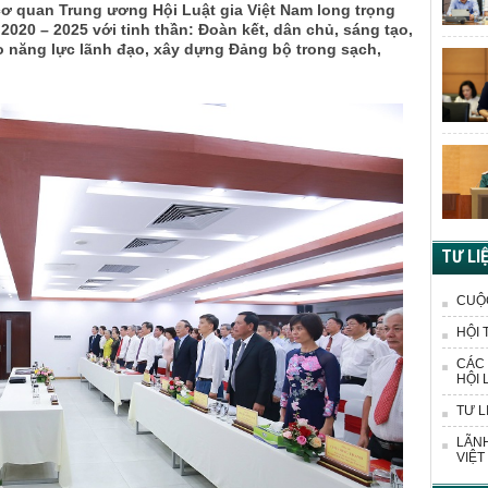
cơ quan Trung ương Hội Luật gia Việt Nam long trọng
 2020 – 2025 với tinh thần: Đoàn kết, dân chủ, sáng tạo,
cao năng lực lãnh đạo, xây dựng Đảng bộ trong sạch,
TƯ LI
CUỘ
HỘI 
CÁC 
HỘI 
TƯ L
LÃNH
VIỆT