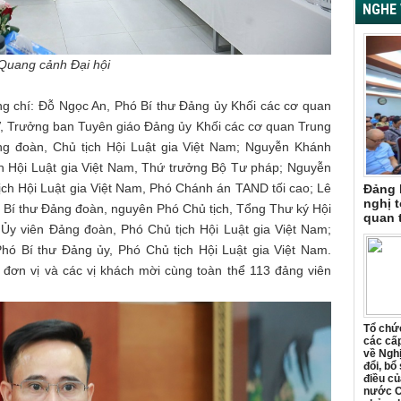
NGHE 
Quang cảnh Đại hội
ng chí: Đỗ Ngọc An, Phó Bí thư Đảng ủy Khối các cơ quan
, Trưởng ban Tuyên giáo Đảng ủy Khối các cơ quan Trung
g đoàn, Chủ tịch Hội Luật gia Việt Nam; Nguyễn Khánh
h Hội Luật gia Việt Nam, Thứ trưởng Bộ Tư pháp; Nguyễn
ch Hội Luật gia Việt Nam, Phó Chánh án TAND tối cao; Lê
Đảng 
nghị t
 Bí thư Đảng đoàn, nguyên Phó Chủ tịch, Tổng Thư ký Hội
quan 
 Ủy viên Đảng đoàn, Phó Chủ tịch Hội Luật gia Việt Nam;
hó Bí thư Đảng ủy, Phó Chủ tịch Hội Luật gia Việt Nam.
 đơn vị và các vị khách mời cùng toàn thể 113 đảng viên
Tổ chức
các cấp
về Ngh
đổi, bổ
điều củ
nước C