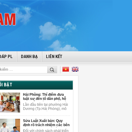
ĐÁP PL
DANH BẠ
LIÊN KẾT
ỔI BẬT
Hải Phòng: Thí điểm đưa
luật sư đến tổ dân phố, hỗ
trợ miễn phí cho người dân
Lần đầu tiên tại phường Hải
Dương (Tp.Hải Phòng), mô
hình tuyên truyền pháp luật
gắn với tư vấn pháp lý miễn
Sửa Luật Xuất bản: Quy
phí được triển khai ngay tại
định rõ trách nhiệm các bên
tổ dân phố để giải đáp
khi sử dụng AI để sáng tạo
vướng mắc pháp lý cho
Đối với chính sách phát triển