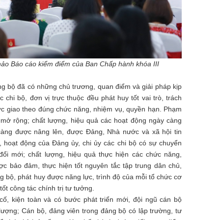
hảo Báo cáo kiểm điểm của Ban Chấp hành khóa III
ảng bộ đã có những chủ trương, quan điểm và giải pháp kịp
 chi bộ, đơn vị trực thuộc đều phát huy tốt vai trò, trách
ợc giao theo đúng chức năng, nhiệm vụ, quyền hạn. Phạm
 mở rộng; chất lượng, hiệu quả các hoạt động ngày càng
càng được nâng lên, được Đảng, Nhà nước và xã hội tin
 hoạt động của Đảng ủy, chi ủy các chi bộ có sự chuyển
 đổi mới; chất lượng, hiệu quả thực hiện các chức năng,
ợc bảo đảm, thực hiện tốt nguyên tắc tập trung dân chủ,
ng bộ, phát huy được năng lực, trình độ của mỗi tổ chức cơ
t công tác chính trị tư tưởng.
ố, kiện toàn và có bước phát triển mới, đội ngũ cán bộ
ượng; Cán bộ, đảng viên trong đảng bộ có lập trường, tư