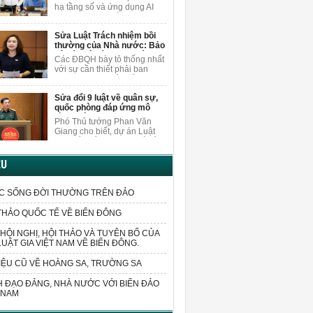
nội dung
người dân.
hạ tầng số và ứng dụng AI
khi sửa Luật Xuất bản, ĐBQH
Vương Quốc Thắng cho rằng
Sửa Luật Trách nhiệm bồi
cần nghiên cứu, bổ sung các
thường của Nhà nước: Bảo
quy định cụ thể hơn về việc
vệ cán bộ dám nghĩ, dám
bảo vệ quyền trong môi
Các ĐBQH bày tỏ thống nhất
làm vì lợi ích chung
trường AI.
với sự cần thiết phải ban
hành luật sửa đổi, bổ sung
một số điều của Luật Trách
Sửa đổi 9 luật về quân sự,
nhiệm bồi thường của Nhà
quốc phòng đáp ứng mô
nước.
hình chính quyền 2 cấp
Phó Thủ tướng Phan Văn
Giang cho biết, dự án Luật
sửa đổi, bổ sung một số điều
của 9 luật về quân sự, quốc
phòng sửa đổi các quy định
ỆU
liên quan đến sắp xếp tổ
chức bộ máy và xử lý các vấn
đề cấp bách phát sinh trong
C SỐNG ĐỜI THƯỜNG TRÊN ĐẢO
thực tiễn.
THẢO QUỐC TẾ VỀ BIỂN ĐÔNG
HỘI NGHỊ, HỘI THẢO VÀ TUYÊN BỐ CỦA
LUẬT GIA VIỆT NAM VỀ BIỂN ĐÔNG.
IỆU CŨ VỀ HOÀNG SA, TRƯỜNG SA
 ĐẠO ĐẢNG, NHÀ NƯỚC VỚI BIỂN ĐẢO
 NAM