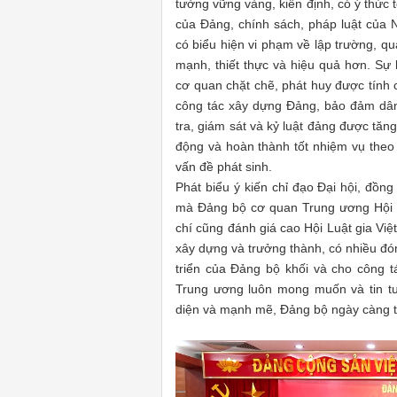
tưởng vững vàng, kiên định, có ý thức t
của Đảng, chính sách, pháp luật của 
có biểu hiện vi phạm về lập trường, q
mạnh, thiết thực và hiệu quả hơn. Sự 
cơ quan chặt chẽ, phát huy được tính 
công tác xây dựng Đảng, bảo đảm dân
tra, giám sát và kỷ luật đảng được tă
động và hoàn thành tốt nhiệm vụ theo q
vấn đề phát sinh.
Phát biểu ý kiến chỉ đạo Đại hội, đồn
mà Đảng bộ cơ quan Trung ương Hội L
chí cũng đánh giá cao Hội Luật gia Việ
xây dựng và trưởng thành, có nhiều đó
triển của Đảng bộ khối và cho công 
Trung ương luôn mong muốn và tin tư
diện và mạnh mẽ, Đảng bộ ngày càng 