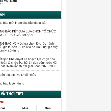
hĩa Việt Nam
13
BẢN
g báo mời tham gia đấu giá tài sản
NG BÁO KẾT QUẢ LỰA CHỌN TỔ CHỨC
GHỀ ĐẤU GIÁ TÀI SẢN
G BÁO: Về việc lựa chọn tổ chức hành
u giá tài sản 02 xe ô tô do Hội Luật gia Việt
n lý, sử dụng
t định Phê duyệt Kế hoạch lựa chọn nhà
 toán tổ chức Đại hội thi đua yêu nước Hội
a Việt Nam lần thứ tư giai đoạn 2025-2030
báo giá dịch vụ tư vấn thầu
g báo tuyển dụng
Á VÀ THỜI TIẾT
ÀNG
Loại
Mua
Bán