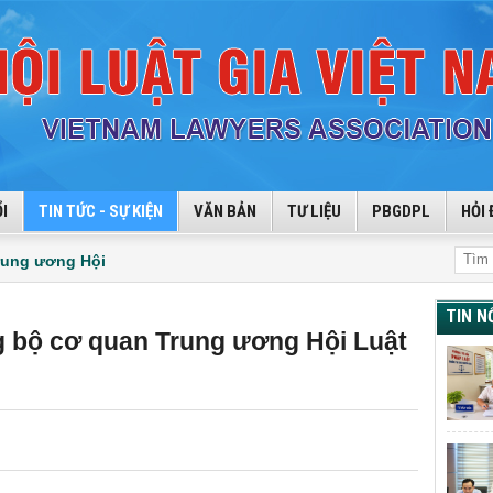
I
TIN TỨC - SỰ KIỆN
VĂN BẢN
TƯ LIỆU
PBGDPL
HỎI 
rung ương Hội
TIN N
ng bộ cơ quan Trung ương Hội Luật