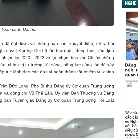
NGHE 
Toàn cảnh Đại hội
uả đã đạt được và những hạn chế, khuyết điểm, rút ra bài
hị quyết Đại hội Chi bộ lần thứ nhất; đồng thời, xác định
 nhiệm kỳ 2020 - 2022 và lựa chọn, bầu vào Chi ủy những
c, chính trị tư tưởng, lối sống, năng lực công tác để xây
Đảng 
nghị t
ếp tục lãnh đạo các đơn vị hoàn thành tốt nhiệm vụ chính
quan 
í Trần Đức Long, Phó Bí thư Đảng ủy Cơ quan Trung ương
Nam và đồng chí Vũ Thế Lân, Ủy viên Ban Thường vụ Đảng
ng ban Tuyên giáo Đảng ủy Cơ quan Trung ương Hội Luật
Tổ chức
các cấp
về Ngh
đổi, bổ
điều củ
nước C