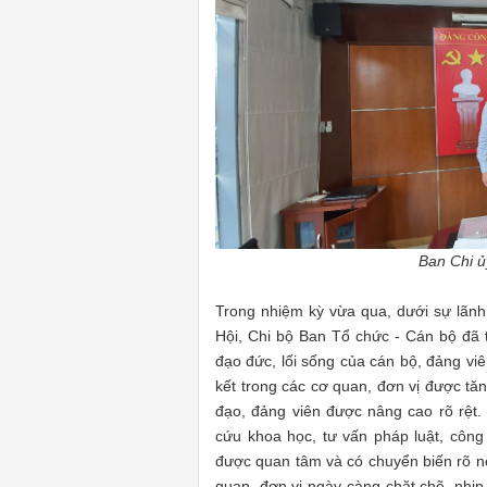
Ban Chi ủ
Trong nhiệm kỳ vừa qua, dưới sự lãnh
Hội, Chi bộ Ban Tổ chức - Cán bộ đã t
đạo đức, lối sống của cán bộ, đảng vi
kết trong các cơ quan, đơn vị được tă
đạo, đảng viên được nâng cao rõ rệt.
cứu khoa học, tư vấn pháp luật, công 
được quan tâm và có chuyển biến rõ né
quan, đơn vị ngày càng chặt chẽ, nhị