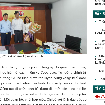
chủ ng
năm 20
VĂN 
Thôn
THÔ
HÀNH N
THÔN
nghề đấ
Nam quả
y Chi bộ nhiệm kỳ mới ra mắt
Quyế
thầu Dự
Luật gi
 đạo, chỉ đạo trực tiếp của Đảng ủy Cơ quan Trung ương
Mời 
hực hiện tốt các nhiệm vụ được giao. Tư tưởng chính trị,
ên trong Chi bộ luôn được rèn luyện, vững vàng; khối đoàn
Thôn
ng cường; trách nhiệm và trình độ quản lý của cán bộ lãnh
TỈ GI
 Công tác tổ chức, cán bộ được đổi mới; công tác nghiên
tác kiểm tra, giám sát và lãnh đạo các đoàn thể tiếp tục
GIÁ V
t. Mối quan hệ, phối hợp giữa Chi bộ với lãnh đạo các cơ
p nhàng. Bên cạnh đó, Chi bộ đã phát huy được sức mạnh