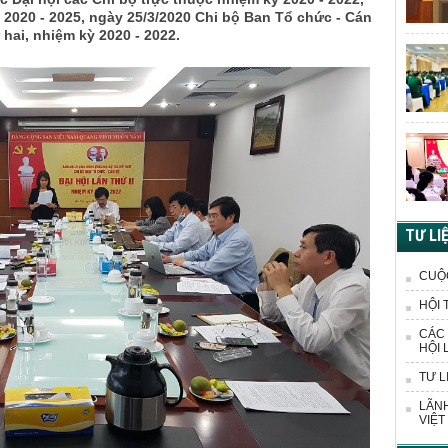
 2020 - 2025, ngày 25/3/2020 Chi bộ Ban Tổ chức - Cán
 hai, nhiệm kỳ 2020 - 2022.
TƯ LI
CUỘ
HỘI 
CÁC 
HỘI 
TƯ L
LÃNH
VIỆT