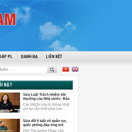
ĐÁP PL
DANH BẠ
LIÊN KẾT
ỔI BẬT
Sửa Luật Trách nhiệm bồi
thường của Nhà nước: Bảo
vệ cán bộ dám nghĩ, dám
Các ĐBQH bày tỏ thống nhất
làm vì lợi ích chung
với sự cần thiết phải ban
hành luật sửa đổi, bổ sung
một số điều của Luật Trách
Sửa đổi 9 luật về quân sự,
nhiệm bồi thường của Nhà
quốc phòng đáp ứng mô
nước.
hình chính quyền 2 cấp
Phó Thủ tướng Phan Văn