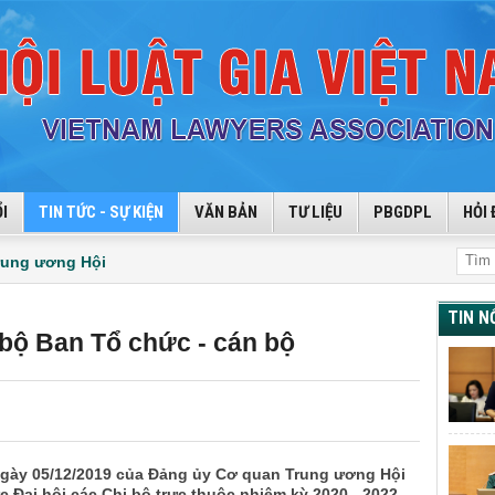
I
TIN TỨC - SỰ KIỆN
VĂN BẢN
TƯ LIỆU
PBGDPL
HỎI 
rung ương Hội
TIN N
i bộ Ban Tổ chức - cán bộ
gày 05/12/2019 của Đảng ủy Cơ quan Trung ương Hội
 Đại hội các Chi bộ trực thuộc nhiệm kỳ 2020 - 2022,