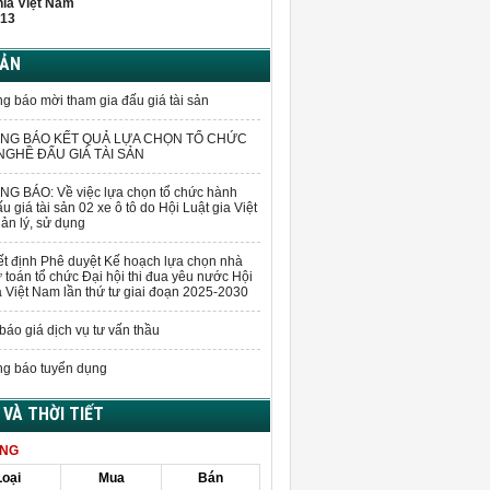
hĩa Việt Nam
13
BẢN
g báo mời tham gia đấu giá tài sản
NG BÁO KẾT QUẢ LỰA CHỌN TỔ CHỨC
GHỀ ĐẤU GIÁ TÀI SẢN
G BÁO: Về việc lựa chọn tổ chức hành
u giá tài sản 02 xe ô tô do Hội Luật gia Việt
n lý, sử dụng
t định Phê duyệt Kế hoạch lựa chọn nhà
 toán tổ chức Đại hội thi đua yêu nước Hội
a Việt Nam lần thứ tư giai đoạn 2025-2030
báo giá dịch vụ tư vấn thầu
g báo tuyển dụng
Á VÀ THỜI TIẾT
ÀNG
Loại
Mua
Bán