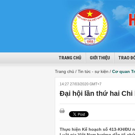
TRANG CHỦ
GIỚI THIỆU
TRAO ĐỔ
Trang chủ /
Tin tức - sự kiện /
Cơ quan T
14:27 27/03/2020 GMT+7
Đại hội lần thứ hai Ch
Thực hiện Kế hoạch số 413-KH/ĐU n
Luật gia Việt Nam hướng dẫn tổ chức