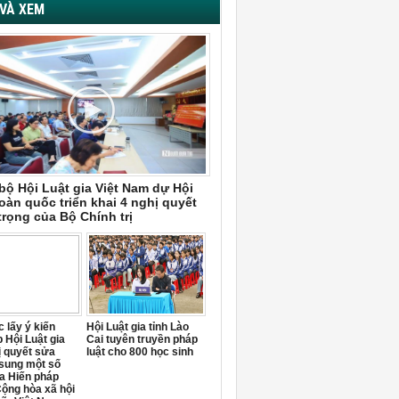
VÀ XEM
bộ Hội Luật gia Việt Nam dự Hội
oàn quốc triển khai 4 nghị quyết
trọng của Bộ Chính trị
 lấy ý kiến
Hội Luật gia tỉnh Lào
 Hội Luật gia
Cai tuyên truyền pháp
ị quyết sửa
luật cho 800 học sinh
 sung một số
a Hiến pháp
ộng hòa xã hội