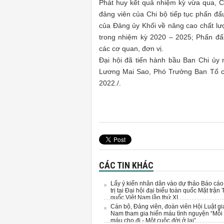
Phát huy kết quả nhiệm kỳ vừa qua, C
đảng viên của Chi bộ tiếp tục phấn đấ
của Đảng ủy Khối về nâng cao chất lượ
trong nhiệm kỳ 2020 – 2025; Phấn đấ
các cơ quan, đơn vị.
Đại hội đã tiến hành bầu Ban Chi ủy
Lương Mai Sao, Phó Trưởng Ban Tổ ch
2022./.
CÁC TIN KHÁC
Lấy ý kiến nhân dân vào dự thảo Báo cáo
trị tại Đại hội đại biểu toàn quốc Mặt trận 
quốc Việt Nam lần thứ XI
Cán bộ, Đảng viên, đoàn viên Hội Luật gi
Nam tham gia hiến máu tình nguyện “Mỗi 
máu cho đi - Một cuộc đời ở lại”