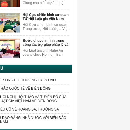
Giang cho biết, dự án Luật
sửa đổi, bổ sung một số điều
của 9 luật về quân sự, quốc
Hội Cựu chiến binh cơ quan
phòng sửa đổi các quy định
TƯ Hội Luật gia Việt Nam
liên quan đến sắp xếp tổ
quán triệt Nghị quyết Đại hội
chức bộ máy và xử lý các vấn
Hội Cựu chiến binh cơ quan
VIII
đề cấp bách phát sinh trong
Trung ương Hội Luật gia Việt
thực tiễn.
Nam đã cử đoàn cán bộ
tham dự Hội nghị tập huấn
Bước chuyển mình trong
triển khai thực hiện Nghị
công tác trợ giúp pháp lý và
quyết Đại hội Hội Cựu chiến
tư vấn pháp luật tại Nghệ
binh Việt Nam lần thứ VIII,
Hội Luật gia tỉnh Nghệ An
An
nhiệm kỳ 2026-2031.
vừa tổ chức Hội nghị Ban
Chấp hành lần thứ 4 và tập
huấn nghiệp vụ công tác Hội.
Sự kiện nhằm đánh giá kết
ỆU
quả hoạt động, triển khai các
nhiệm vụ trọng tâm và nâng
cao kỹ năng chuyên môn cho
C SỐNG ĐỜI THƯỜNG TRÊN ĐẢO
đội ngũ cán bộ, hội viên trên
toàn địa bàn tỉnh.
THẢO QUỐC TẾ VỀ BIỂN ĐÔNG
HỘI NGHỊ, HỘI THẢO VÀ TUYÊN BỐ CỦA
LUẬT GIA VIỆT NAM VỀ BIỂN ĐÔNG.
IỆU CŨ VỀ HOÀNG SA, TRƯỜNG SA
 ĐẠO ĐẢNG, NHÀ NƯỚC VỚI BIỂN ĐẢO
 NAM