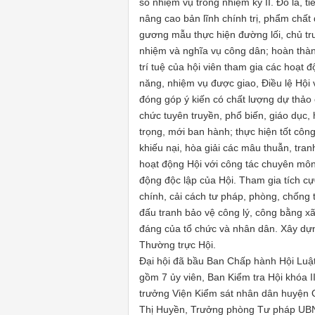
số nhiệm vụ trong nhiệm kỳ II. Đó là, t
nâng cao bản lĩnh chính trị, phẩm chất
gương mẫu thực hiện đường lối, chủ tr
nhiệm và nghĩa vụ công dân; hoàn thàn
trí tuệ của hội viên tham gia các hoạt đ
năng, nhiệm vụ được giao, Điều lệ Hội
đóng góp ý kiến có chất lượng dự thảo 
chức tuyên truyền, phổ biến, giáo dục,
trọng, mới ban hành; thực hiện tốt công 
khiếu nại, hòa giải các mâu thuẫn, tra
hoạt động Hội với công tác chuyên môn 
động độc lập của Hội. Tham gia tích c
chính, cải cách tư pháp, phòng, chống
đấu tranh bảo vệ công lý, công bằng xã
đáng của tổ chức và nhân dân. Xây dựng 
Thường trực Hội.
Đại hội đã bầu Ban Chấp hành Hội Luậ
gồm 7 ủy viên, Ban Kiểm tra Hội khóa 
trưởng Viện Kiểm sát nhân dân huyện 
Thị Huyền, Trưởng phòng Tư pháp UB