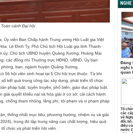
NGHE 
Toàn cảnh Đại hội
a, Ủy viên Ban Chấp hành Trung ương Hội Luật gia Việt
Hóa; Lê Đình Ty, Phó Chủ tịch Hội Luật gia tỉnh Thanh
ện ủy, Chủ tịch UBND huyện Quảng Xương; Hoàng Mai
ng; các đồng chí Thường trực HĐND, UBND, Ủy ban
Đảng 
c phòng, ban, ngành huyện Quảng Xương.
nghị t
quan 
56 hội viên sinh hoạt tại 5 Chi hội trực thuộc. Từ khi
 số kết quả trong công tác xây dựng, phát triển tổ chức
bản pháp luật; tuyên truyền, phổ biến, giáo dục pháp luật;
ấn giải quyết khiếu nại và hòa giải ở cơ sở; cải cách hành
òng, chống tham nhũng, lãng phí, tội phạm và vi phạm pháp
Tổ chức
các cấp
uận, thống nhất mục tiêu, phương hướng, nhiệm vụ và giải
về Ngh
 2024), trong đó tập trung nâng cao chất lượng, hiệu quả
đổi, bổ
điều củ
tổ chức và phát triển hội viên.
nước C