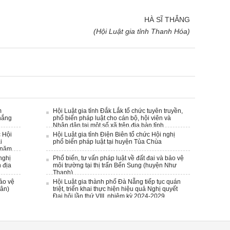
À SĨ THẮNG
Luật gia tỉnh Thanh Hóa)
m
Hội Luật gia tỉnh Đắk Lắk tổ chức tuyên truyền,
hắng
phổ biến pháp luật cho cán bộ, hội viên và
Nhân dân tại một số xã trên điạ bàn tỉnh
c Hội
Hội Luật gia tỉnh Điện Biên tổ chức Hội nghị
i
phổ biến pháp luật tại huyện Tủa Chùa
 năm
nghị
Phổ biến, tư vấn pháp luật về đất đai và bảo vệ
 địa
môi trường tại thị trấn Bến Sung (huyện Như
Thanh)
bảo vệ
Hội Luật gia thành phố Đà Nẵng tiếp tục quán
uân)
triệt, triển khai thực hiện hiệu quả Nghị quyết
Đại hội lần thứ VIII, nhiệm kỳ 2024-2029