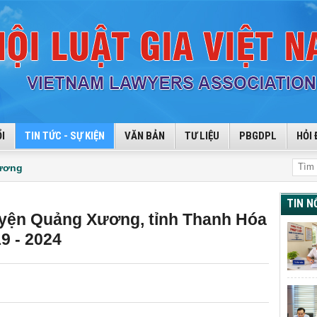
I
TIN TỨC - SỰ KIỆN
VĂN BẢN
TƯ LIỆU
PBGDPL
HỎI 
hương
TIN N
huyện Quảng Xương, tỉnh Thanh Hóa
19 - 2024