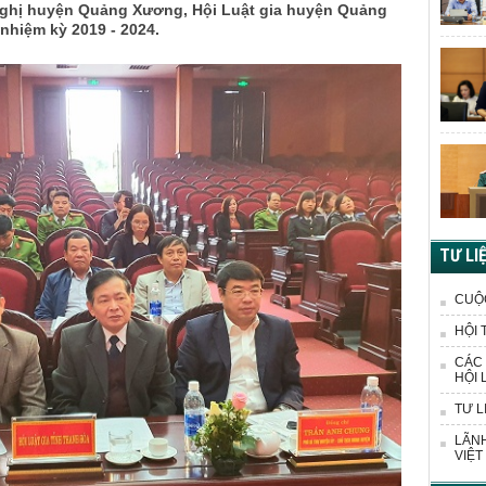
 nghị huyện Quảng Xương, Hội Luật gia huyện Quảng
 nhiệm kỳ 2019 - 2024.
TƯ LI
CUỘ
HỘI 
CÁC 
HỘI 
TƯ L
LÃNH
VIỆT