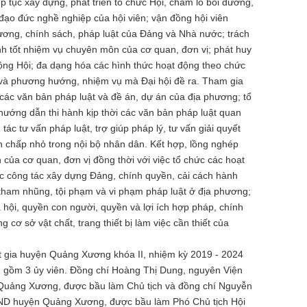
iếp tục xây dựng, phát triển tổ chức Hội, chăm lo bồi dưỡng,
 đạo đức nghề nghiệp của hội viên; vận đồng hội viên
ương, chính sách, pháp luật của Đảng và Nhà nước; trách
h tốt nhiệm vụ chuyên môn của cơ quan, đơn vị; phát huy
ộng Hội;
đa dạng hóa các hình thức hoạt động theo chức
 và phương hướng, nhiệm vụ mà Đại hội đề ra. Tham gia
các văn bản pháp luật và đề án, dự án của địa phương; tổ
 hướng dẫn thi hành kịp thời các văn bản pháp luật quan
tác tư vấn pháp luật, trợ giúp pháp lý, tư vấn giải quyết
nh chấp nhỏ trong nội bộ nhân dân. Kết hợp, lồng nghép
của cơ quan, đơn vị đồng thời với việc tổ chức các hoạt
ực công tác xây dựng Đảng, chính quyền, cải cách hành
 tham nhũng, tội phạm và vi phạm pháp luật ở địa phương;
 hội, quyền con người, quyền và lợi ích hợp pháp, chính
cơ sở vật chất, trang thiết bị làm việc cần thiết của
t gia huyện Quảng Xương khóa II, nhiệm kỳ 2019 - 2024
II gồm 3 ủy viên. Đồng chí Hoàng Thị Dung, nguyên Viện
Quảng Xương, được bầu làm Chủ tịch và đồng chí Nguyễn
ND huyện Quảng Xương, được bầu làm Phó Chủ tịch Hội