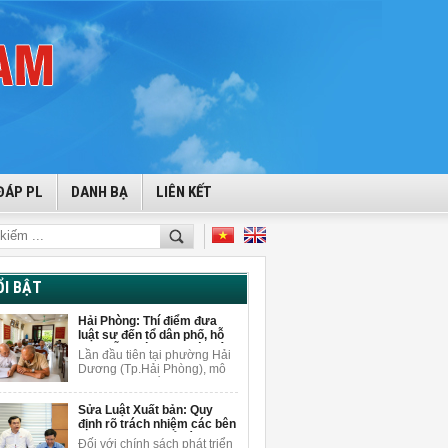
ĐÁP PL
DANH BẠ
LIÊN KẾT
ỔI BẬT
Hải Phòng: Thí điểm đưa
luật sư đến tổ dân phố, hỗ
trợ miễn phí cho người dân
Lần đầu tiên tại phường Hải
Dương (Tp.Hải Phòng), mô
hình tuyên truyền pháp luật
gắn với tư vấn pháp lý miễn
Sửa Luật Xuất bản: Quy
phí được triển khai ngay tại
định rõ trách nhiệm các bên
tổ dân phố để giải đáp
khi sử dụng AI để sáng tạo
vướng mắc pháp lý cho
Đối với chính sách phát triển