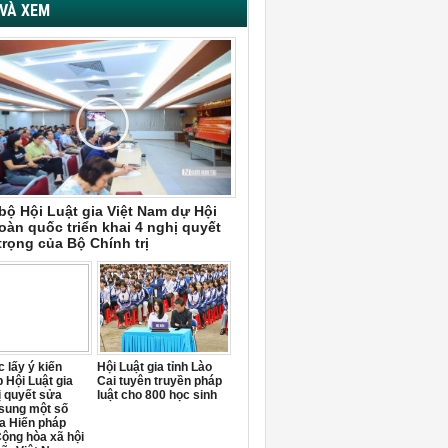
VÀ XEM
bộ Hội Luật gia Việt Nam dự Hội
oàn quốc triển khai 4 nghị quyết
trọng của Bộ Chính trị
 lấy ý kiến
Hội Luật gia tỉnh Lào
 Hội Luật gia
Cai tuyên truyền pháp
ị quyết sửa
luật cho 800 học sinh
 sung một số
a Hiến pháp
ộng hòa xã hội