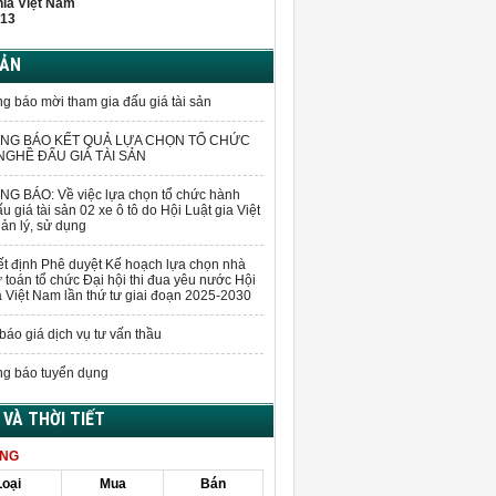
hĩa Việt Nam
13
BẢN
g báo mời tham gia đấu giá tài sản
NG BÁO KẾT QUẢ LỰA CHỌN TỔ CHỨC
GHỀ ĐẤU GIÁ TÀI SẢN
G BÁO: Về việc lựa chọn tổ chức hành
u giá tài sản 02 xe ô tô do Hội Luật gia Việt
n lý, sử dụng
t định Phê duyệt Kế hoạch lựa chọn nhà
 toán tổ chức Đại hội thi đua yêu nước Hội
a Việt Nam lần thứ tư giai đoạn 2025-2030
báo giá dịch vụ tư vấn thầu
g báo tuyển dụng
Á VÀ THỜI TIẾT
ÀNG
Loại
Mua
Bán