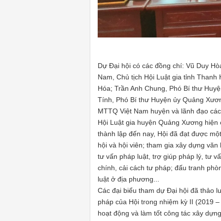
Dự Đại hội có các đồng chí: Vũ Duy Hò
Nam, Chủ tịch Hội Luật gia tỉnh Thanh 
Hóa; Trần Anh Chung, Phó Bí thư Huy
Tính, Phó Bí thư Huyện ủy Quảng Xươ
MTTQ Việt Nam huyện và lãnh đạo cá
Hội Luật gia huyện Quảng Xương hiện có 
thành lập đến nay, Hội đã đạt được một
hội và hội viên; tham gia xây dựng văn 
tư vấn pháp luật, trợ giúp pháp lý, tư v
chính, cải cách tư pháp; đấu tranh ph
luật ở địa phương...
Các đại biểu tham dự Đại hội đã thảo l
pháp của Hội trong nhiệm kỳ II (2019 –
hoạt động và làm tốt công tác xây dựng 