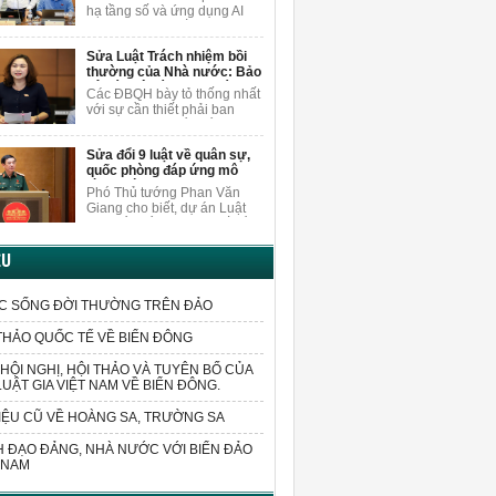
nội dung
người dân.
hạ tầng số và ứng dụng AI
khi sửa Luật Xuất bản, ĐBQH
Vương Quốc Thắng cho rằng
Sửa Luật Trách nhiệm bồi
cần nghiên cứu, bổ sung các
thường của Nhà nước: Bảo
quy định cụ thể hơn về việc
vệ cán bộ dám nghĩ, dám
bảo vệ quyền trong môi
Các ĐBQH bày tỏ thống nhất
làm vì lợi ích chung
trường AI.
với sự cần thiết phải ban
hành luật sửa đổi, bổ sung
một số điều của Luật Trách
Sửa đổi 9 luật về quân sự,
nhiệm bồi thường của Nhà
quốc phòng đáp ứng mô
nước.
hình chính quyền 2 cấp
Phó Thủ tướng Phan Văn
Giang cho biết, dự án Luật
sửa đổi, bổ sung một số điều
của 9 luật về quân sự, quốc
phòng sửa đổi các quy định
ỆU
liên quan đến sắp xếp tổ
chức bộ máy và xử lý các vấn
đề cấp bách phát sinh trong
C SỐNG ĐỜI THƯỜNG TRÊN ĐẢO
thực tiễn.
THẢO QUỐC TẾ VỀ BIỂN ĐÔNG
HỘI NGHỊ, HỘI THẢO VÀ TUYÊN BỐ CỦA
LUẬT GIA VIỆT NAM VỀ BIỂN ĐÔNG.
IỆU CŨ VỀ HOÀNG SA, TRƯỜNG SA
 ĐẠO ĐẢNG, NHÀ NƯỚC VỚI BIỂN ĐẢO
 NAM