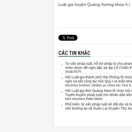
Luật gia huyện Quảng Xương khóa II./.
H
(Hội 
CÁC TIN KHÁC
Tư vấn pháp luật, hỗ trợ pháp lý cho phạ
nhân được đề nghị đặc xá dịp Lễ Chiến t
30/4/2025
Hội Luật gia thành phố Hải Phòng tổ chứ
nghị sơ kết công tác Hội Quý I và triển kha
phương hướng, nhiệm vụ công tác Quý II
2025
Hội Luật gia tỉnh Quảng Nam tổ chức hội 
Tuyên truyền pháp luật cho Nhân dân trên
bàn phường Điện Minh.
Phổ biến, tư vấn pháp luật về đất đai và 
môi trường tại xã Xuân Lai (huyện Thọ X