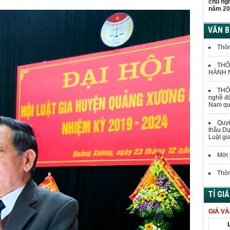
chủ ng
năm 20
VĂN 
Thôn
THÔ
HÀNH N
THÔN
nghề đấ
Nam quả
Quyế
thầu Dự
Luật gi
Mời 
Thôn
TỈ GI
GIÁ V