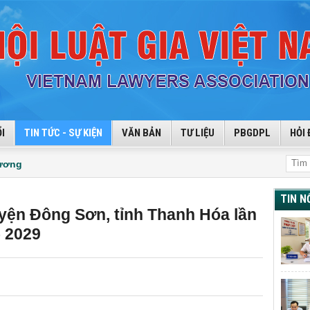
I
TIN TỨC - SỰ KIỆN
VĂN BẢN
TƯ LIỆU
PBGDPL
HỎI 
hương
TIN N
uyện Đông Sơn, tỉnh Thanh Hóa lần
– 2029