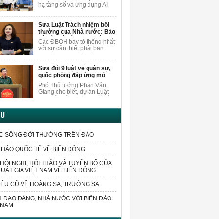
nội dung
người dân.
hạ tầng số và ứng dụng AI
khi sửa Luật Xuất bản, ĐBQH
Vương Quốc Thắng cho rằng
Sửa Luật Trách nhiệm bồi
cần nghiên cứu, bổ sung các
thường của Nhà nước: Bảo
quy định cụ thể hơn về việc
vệ cán bộ dám nghĩ, dám
bảo vệ quyền trong môi
Các ĐBQH bày tỏ thống nhất
làm vì lợi ích chung
trường AI.
với sự cần thiết phải ban
hành luật sửa đổi, bổ sung
một số điều của Luật Trách
Sửa đổi 9 luật về quân sự,
nhiệm bồi thường của Nhà
quốc phòng đáp ứng mô
nước.
hình chính quyền 2 cấp
Phó Thủ tướng Phan Văn
Giang cho biết, dự án Luật
sửa đổi, bổ sung một số điều
của 9 luật về quân sự, quốc
phòng sửa đổi các quy định
ỆU
liên quan đến sắp xếp tổ
chức bộ máy và xử lý các vấn
đề cấp bách phát sinh trong
C SỐNG ĐỜI THƯỜNG TRÊN ĐẢO
thực tiễn.
THẢO QUỐC TẾ VỀ BIỂN ĐÔNG
HỘI NGHỊ, HỘI THẢO VÀ TUYÊN BỐ CỦA
LUẬT GIA VIỆT NAM VỀ BIỂN ĐÔNG.
IỆU CŨ VỀ HOÀNG SA, TRƯỜNG SA
 ĐẠO ĐẢNG, NHÀ NƯỚC VỚI BIỂN ĐẢO
 NAM