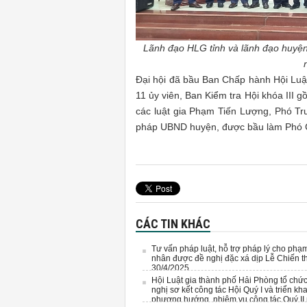
Lãnh đạo HLG tỉnh và lãnh đạo huyệ
Đại hội đã bầu Ban Chấp hành Hội Luậ
11 ủy viên, Ban Kiểm tra Hội khóa III g
các luật gia Phạm Tiến Lượng, Phó T
pháp UBND huyện, được bầu làm Phó Chủ
CÁC TIN KHÁC
Tư vấn pháp luật, hỗ trợ pháp lý cho phạ
nhân được đề nghị đặc xá dịp Lễ Chiến t
30/4/2025
Hội Luật gia thành phố Hải Phòng tổ chứ
nghị sơ kết công tác Hội Quý I và triển kha
phương hướng, nhiệm vụ công tác Quý II