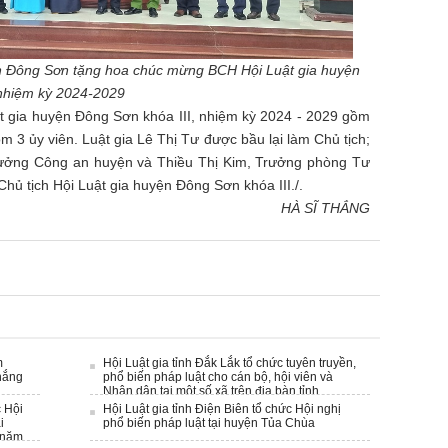
n Đông Sơn tặng hoa chúc mừng BCH Hội Luật gia huyện
nhiệm kỳ 2024-2029
t gia huyện Đông Sơn khóa III, nhiệm kỳ 2024 - 2029 gồm
ồm 3 ủy viên. Luật gia Lê Thị Tư được bầu lại làm Chủ tịch;
rưởng Công an huyện và Thiều Thị Kim, Trưởng phòng Tư
 tịch Hội Luật gia huyện Đông Sơn khóa III./.
HÀ SĨ THẮNG
m
Hội Luật gia tỉnh Đắk Lắk tổ chức tuyên truyền,
hắng
phổ biến pháp luật cho cán bộ, hội viên và
Nhân dân tại một số xã trên điạ bàn tỉnh
c Hội
Hội Luật gia tỉnh Điện Biên tổ chức Hội nghị
i
phổ biến pháp luật tại huyện Tủa Chùa
 năm