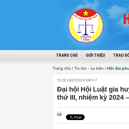
TRANG CHỦ
GIỚI THIỆU
TRAO ĐỔ
Trang chủ /
Tin tức - sự kiện /
Hội địa p
15:26 19/07/2024 GMT+7
Đại hội Hội Luật gia h
thứ III, nhiệm kỳ 2024 