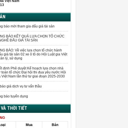
hĩa Việt Nam
13
BẢN
g báo mời tham gia đấu giá tài sản
NG BÁO KẾT QUẢ LỰA CHỌN TỔ CHỨC
GHỀ ĐẤU GIÁ TÀI SẢN
G BÁO: Về việc lựa chọn tổ chức hành
u giá tài sản 02 xe ô tô do Hội Luật gia Việt
n lý, sử dụng
t định Phê duyệt Kế hoạch lựa chọn nhà
 toán tổ chức Đại hội thi đua yêu nước Hội
a Việt Nam lần thứ tư giai đoạn 2025-2030
báo giá dịch vụ tư vấn thầu
g báo tuyển dụng
Á VÀ THỜI TIẾT
ÀNG
Loại
Mua
Bán