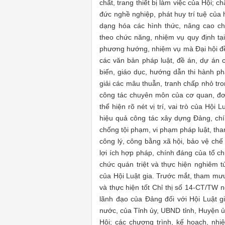
chất, trang thiết bị làm việc của Hội; 
đức nghề nghiệp, phát huy trí tuệ của 
dạng hóa các hình thức, nâng cao ch
theo chức năng, nhiệm vụ quy định tại
phương hướng, nhiệm vụ mà Đại hội đề
các văn bản pháp luật, đề án, dự án 
biến, giáo dục, hướng dẫn thi hành phá
giải các mâu thuẫn, tranh chấp nhỏ tr
công tác chuyên môn của cơ quan, đơn
thể hiện rõ nét vị trí, vai trò của Hội
hiệu quả công tác xây dựng Đảng, chí
chống tội phạm, vi phạm pháp luật, tha
công lý, công bằng xã hội, bảo vệ ch
lợi ích hợp pháp, chính đáng của tổ c
chức quán triệt và thực hiện nghiêm 
của Hội Luật gia. Trước mắt, tham mưu
và thực hiện tốt Chỉ thị số 14-CT/TW 
lãnh đạo của Đảng đối với Hội Luật g
nước, của Tỉnh ủy, UBND tỉnh, Huyện ủy
Hội; các chương trình, kế hoạch, nhi