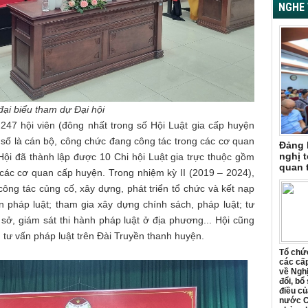
NGHE 
đại biểu tham dự Đại hội
247 hội viên (đông nhất trong số Hội Luật gia cấp huyện
a số là cán bộ, công chức đang công tác trong các cơ quan
Đảng 
nghị t
 Hội đã thành lập được 10 Chi hội Luật gia trực thuộc gồm
quan 
g các cơ quan cấp huyện. Trong nhiệm kỳ II (2019 – 2024),
công tác củng cố, xây dựng, phát triển tổ chức và kết nạp
ấn pháp luật; tham gia xây dựng chính sách, pháp luật; tư
ơ sở, giám sát thi hành pháp luật ở địa phương... Hội cũng
, tư vấn pháp luật trên Đài Truyền thanh huyện.
Tổ chức
các cấp
về Ngh
đổi, bổ
điều củ
nước C