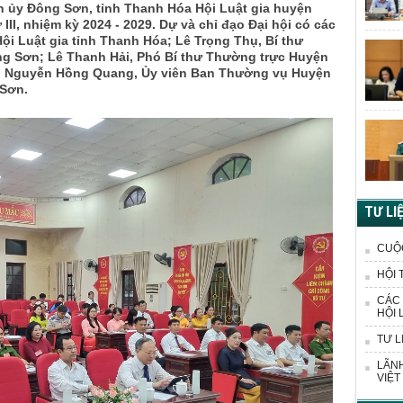
ện ủy Đông Sơn, tỉnh Thanh Hóa Hội Luật gia huyện
III, nhiệm kỳ 2024 - 2029. Dự và chỉ đạo Đại hội có các
Hội Luật gia tỉnh Thanh Hóa; Lê Trọng Thụ, Bí thư
g Sơn; Lê Thanh Hải, Phó Bí thư Thường trực Huyện
; Nguyễn Hồng Quang, Ủy viên Ban Thường vụ Huyện
 Sơn.
TƯ LI
CUỘ
HỘI 
CÁC 
HỘI 
TƯ L
LÃNH
VIỆT