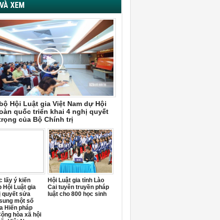
VÀ XEM
bộ Hội Luật gia Việt Nam dự Hội
oàn quốc triển khai 4 nghị quyết
trọng của Bộ Chính trị
 lấy ý kiến
Hội Luật gia tỉnh Lào
 Hội Luật gia
Cai tuyên truyền pháp
ị quyết sửa
luật cho 800 học sinh
 sung một số
a Hiến pháp
ộng hòa xã hội