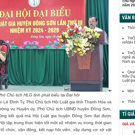
chủ ng
năm 20
VĂN 
Thôn
THÔ
HÀNH N
THÔN
nghề đấ
Nam quả
Quyế
thầu Dự
Luật gi
Mời 
hó Chủ tịch HLG tỉnh phát biểu tại Đại hội
chí Lê Đình Ty, Phó Chủ tịch Hội Luật gia tỉnh Thanh Hóa và
Thôn
ường vụ Huyện ủy, Phó Chủ tịch UBND huyện Đông Sơn,
TỈ GI
ững kết quả mà Hội Luật gia huyện Đông Sơn đạt được
Hội tập trung thực hiện tốt một số nhiệm vụ trong thời gian
GIÁ V
ố tổ chức, vận động, kết nạp hội viên, xây dựng cơ sở vật