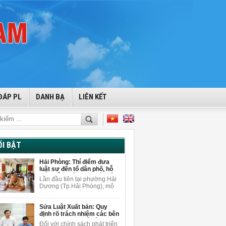
ĐÁP PL
DANH BẠ
LIÊN KẾT
ỔI BẬT
Hải Phòng: Thí điểm đưa
luật sư đến tổ dân phố, hỗ
trợ miễn phí cho người dân
Lần đầu tiên tại phường Hải
Dương (Tp.Hải Phòng), mô
hình tuyên truyền pháp luật
gắn với tư vấn pháp lý miễn
Sửa Luật Xuất bản: Quy
phí được triển khai ngay tại
định rõ trách nhiệm các bên
tổ dân phố để giải đáp
khi sử dụng AI để sáng tạo
vướng mắc pháp lý cho
Đối với chính sách phát triển