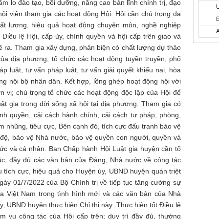
chăm lo đào tạo, bồi dưỡng, nâng cao bản lĩnh chính trị, đạo
hội viên tham gia các hoạt động Hội. Hội cần chú trọng
đa
ất lượng, hiệu quả hoạt động chuyên môn, nghề nghiệp
 Điều lệ Hội, cấp ủy, chính quyền và hội cấp trên giao và
 ra. Tham gia xây dựng, phản biện có chất lượng dự thảo
của địa phương; tổ chức các hoạt động tuyền truyền, phổ
p luật, tư vấn pháp luật, tư vấn giải quyết khiếu nại, hòa
ong nội bộ nhân dân. Kết hợp, lồng ghép hoạt động hội với
 vị; chú trọng tổ chức các hoạt động độc lập của Hội để
 Luật gia trong đời sống xã hội tại địa phương. Tham gia có
nh quyền, cải cách hành chính, cải cách tư pháp, phòng,
m nhũng, tiêu cực, Bên cạnh đó, tích cực đấu tranh bảo vệ
ế độ, bảo vệ Nhà nước, bảo vệ quyền con người, quyền và
hức và cá nhân. Ban Chấp hành Hội Luật gia huyện cần tổ
túc, đầy đủ các văn bản của Đảng, Nhà nước về công tác
 tích cực, hiệu quả cho Huyện ủy, UBND huyện quán triệt
ngày 01/7/2022 của Bộ Chính trị về tiếp tục tăng cường sự
ia Việt Nam trong tình hình mới và các văn bản của Nhà
, UBND huyện thực hiện Chỉ thị này. Thực hiện tốt Điều lệ
ệm vụ công tác của Hội cấp trên; duy trì đầy đủ, thường