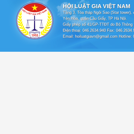
HỘI LUẬT GIA VIỆT NAM
Tầng 3, Tòa tháp Ngôi Sao (Star tower
Yên Hòa, quận Cầu Giấy, TP Hà Nội.
Giấy phép số 41/GP-TTĐT do Bộ Thông t
Điện thoại: 046.2634.940 Fax: 046.2634.
Email: hoiluatgiavn@gmail.com Hotline: 