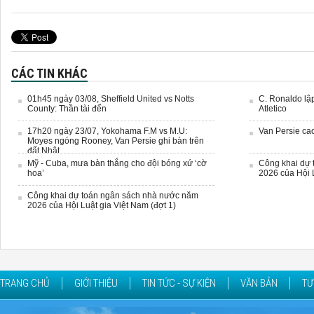
CÁC TIN KHÁC
01h45 ngày 03/08, Sheffield United vs Notts
C. Ronaldo lậ
County: Thần tài đến
Atletico
17h20 ngày 23/07, Yokohama F.M vs M.U:
Van Persie ca
Moyes ngóng Rooney, Van Persie ghi bàn trên
đất Nhật
Mỹ - Cuba, mưa bàn thắng cho đội bóng xứ ‘cờ
Công khai dự
hoa’
2026 của Hội L
Công khai dự toán ngân sách nhà nước năm
2026 của Hội Luật gia Việt Nam (đợt 1)
TRANG CHỦ
GIỚI THIỆU
TIN TỨC - SỰ KIỆN
VĂN BẢN
TƯ