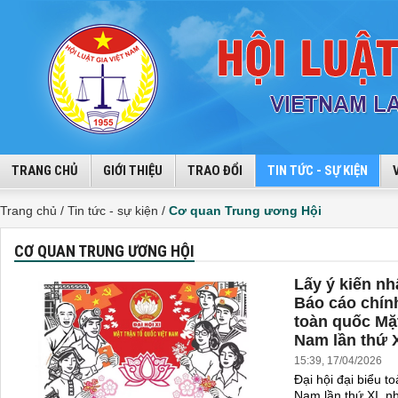
TRANG CHỦ
GIỚI THIỆU
TRAO ĐỔI
TIN TỨC - SỰ KIỆN
Trang chủ /
Tin tức - sự kiện /
Cơ quan Trung ương Hội
CƠ QUAN TRUNG ƯƠNG HỘI
Lấy ý kiến n
Báo cáo chính 
toàn quốc Mặt
Nam lần thứ 
15:39, 17/04/2026
Đại hội đại biểu t
Nam lần thứ XI, nh