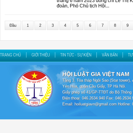
tháng 6 năm 2023 đồng chí Lê Thị 
đoàn, Phó Chủ tịch Hội...
Đầu
1
2
3
4
5
6
7
8
9
TRANG CHỦ
GIỚI THIỆU
TIN TỨC - SỰ KIỆN
VĂN BẢN
TƯ
HỘI LUẬT GIA VIỆT NAM
Tầng 3, Tòa tháp Ngôi Sao (Star tower
Yên Hòa, quận Cầu Giấy, TP Hà Nội.
Giấy phép số 41/GP-TTĐT do Bộ Thông t
Điện thoại: 046.2634.940 Fax: 046.2634.
Email: hoiluatgiavn@gmail.com Hotline: 