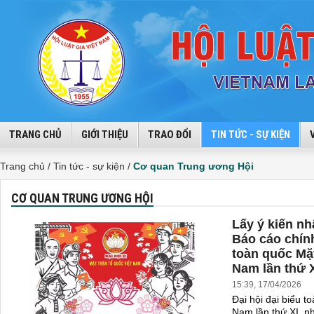
TRANG CHỦ
GIỚI THIỆU
TRAO ĐỔI
TIN TỨC - SỰ KIỆN
Trang chủ /
Tin tức - sự kiện /
Cơ quan Trung ương Hội
CƠ QUAN TRUNG ƯƠNG HỘI
Lấy ý kiến n
Báo cáo chính 
toàn quốc Mặt
Nam lần thứ 
15:39, 17/04/2026
Đại hội đại biểu t
Nam lần thứ XI, nh