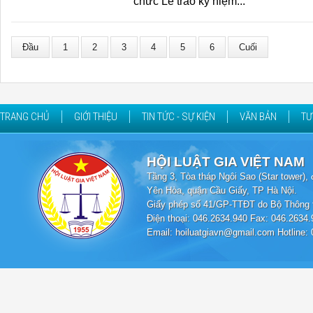
chức Lễ trao kỷ niệm...
Đầu
1
2
3
4
5
6
Cuối
TRANG CHỦ
GIỚI THIỆU
TIN TỨC - SỰ KIỆN
VĂN BẢN
TƯ
HỘI LUẬT GIA VIỆT NAM
Tầng 3, Tòa tháp Ngôi Sao (Star tower
Yên Hòa, quận Cầu Giấy, TP Hà Nội.
Giấy phép số 41/GP-TTĐT do Bộ Thông t
Điện thoại: 046.2634.940 Fax: 046.2634.
Email: hoiluatgiavn@gmail.com Hotline: 